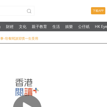
下載APP
論
財經
文化
親子教育
生活
娛樂
公仔紙
HK Ey
讀往事-培養閱讀習慣一生受用