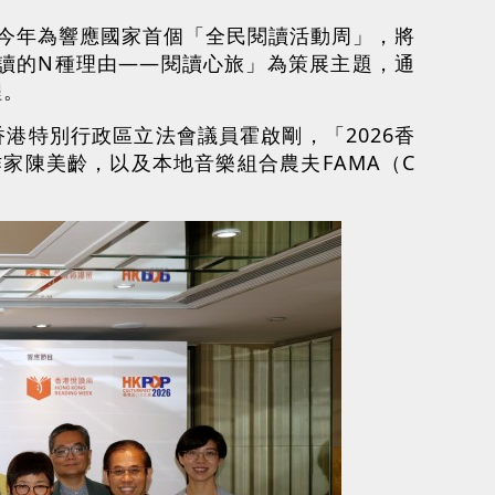
今年為響應國家首個「全民閱讀活動周」，將
閱讀的N種理由——閱讀心旅」為策展主題，通
程。
港特別行政區立法會議員霍啟剛，「2026香
家陳美齡，以及本地音樂組合農夫FAMA（C