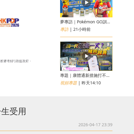
夢專訪｜Pokémon GO訓練員「蝦皮」16歲打上世界第一！戰友成最強後盾
專訪
| 21小時前
專題｜康體通新措施打不倒黃牛？室內運動場一場難求越炒越貴
視頻專題
| 昨天14:10
一生受用
2026-04-17 23:39