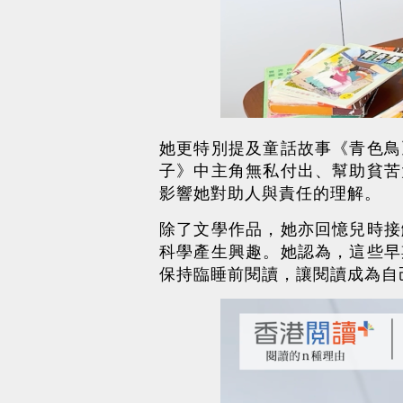
她更特別提及童話故事《青色鳥
子》中主角無私付出、幫助貧苦
影響她對助人與責任的理解。
除了文學作品，她亦回憶兒時接
科學產生興趣。她認為，這些早
保持臨睡前閱讀，讓閱讀成為自