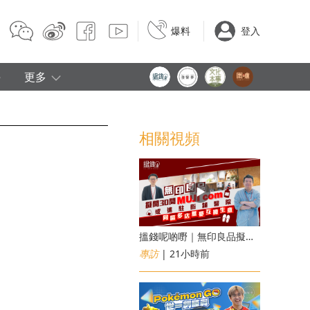
爆料
登入
e
更多
相關視頻
搵錢呢啲嘢｜無印良品擬開30間「MUJI com」 或進駐街舖醫院 同區多店無憂互搶生意
專訪
| 21小時前