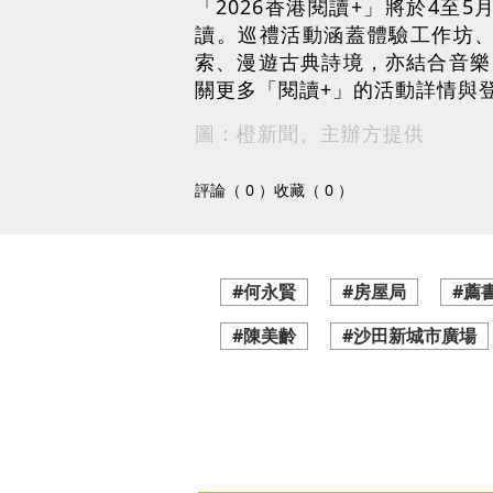
「2026香港閱讀+」將於4
讀。巡禮活動涵蓋體驗工作坊
索、漫遊古典詩境，亦結合音樂
關更多「閱讀+」的活動詳情與
圖：橙新聞、主辦方提供
評論（ 0 ）
收藏（ 0 ）
#何永賢
#房屋局
#薦
#陳美齡
#沙田新城市廣場