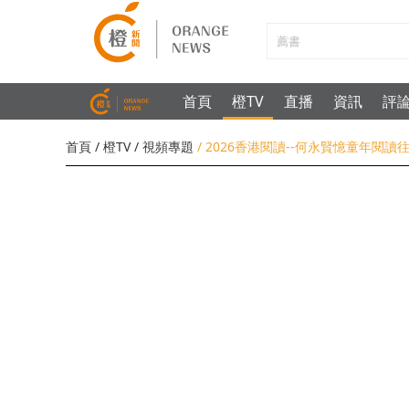
首頁
橙TV
直播
資訊
評
首頁
/
橙TV
/
視頻專題
/ 2026香港閱讀--何永賢憶童年閱