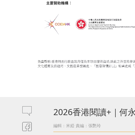
2026香港閱讀+｜
編輯：米婭
責編：張艷玲