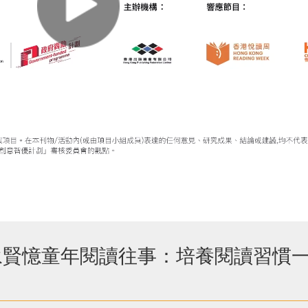
何永賢憶童年閱讀往事：培養閱讀習慣