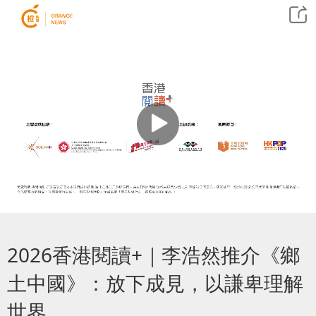
2026香港閱讀+｜李浩然推介《鄉
土中國》：放下成見，以謙卑理解
世界