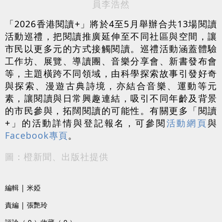
員李浩然
「2026香港閱讀+」將於4至5月舉辦合共13場閱讀
活動巡禮，把閱讀推廣延伸至不同社區與空間，讓
市民以更多元的方式接觸閱讀。巡禮活動涵蓋體驗
工作坊、展覽、導讀團、音樂分享會、新書發布會
等，主題橫跨不同領域，由科學探索故事引發好奇
與探索、漫遊古典詩境，亦結合音樂、運動等元
素，讓閱讀與日常興趣連結，吸引不同年齡及背景
的市民參與，拓闊閱讀的可能性。有關更多「閱讀
+」的活動詳情與登記報名，可參閱
活動網頁
與
Facebook專頁
。
圖：橙新聞、出版社提供
編輯 | 米婭
責編 | 張艷玲