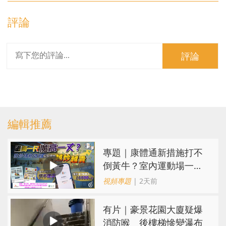
評論
評論
編輯推薦
專題｜康體通新措施打不
倒黃牛？室內運動場一場
難求越炒越貴
視頻專題
| 2天前
有片｜豪景花園大廈疑爆
消防喉 後樓梯慘變瀑布