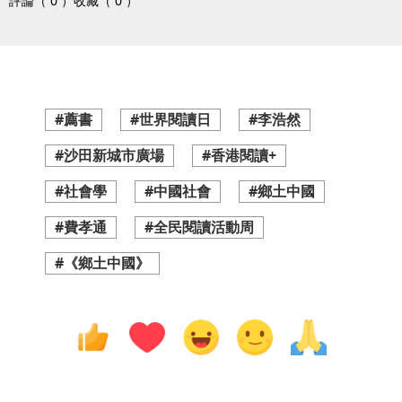
評論（ 0 ）
收藏（ 0 ）
#薦書
#世界閱讀日
#李浩然
#沙田新城市廣場
#香港閱讀+
#社會學
#中國社會
#鄉土中國
#費孝通
#全民閱讀活動周
#《鄉土中國》