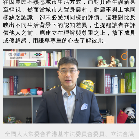
往因農民不熟悉城市生活方式，而對其產生誤解甚
至輕視；然而當城市人置身農村，對農事與土地同
樣缺乏認識，卻未必受到同樣的評價。這種對比反
映出不同生活背景下的認知差異，也提醒讀者在評
價他人之前，應建立在理解與尊重之上，放下成見
或優越感，用謙卑尊重的心去了解彼此。
全國人大常委會香港基本法委員會委員、立法會議