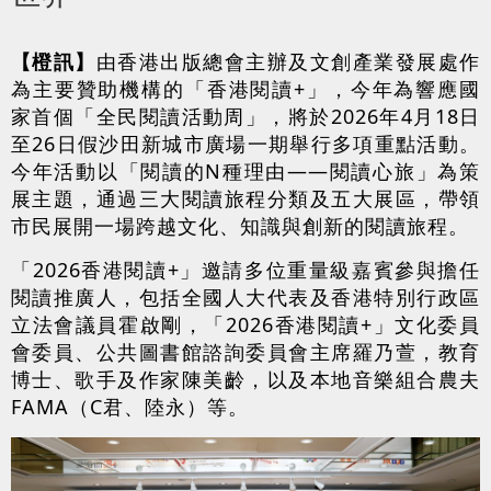
【橙訊】
由香港出版總會主辦及文創產業發展處作
為主要贊助機構的「香港閱讀+」，今年為響應國
家首個「全民閱讀活動周」，將於2026年4月18日
至26日假沙田新城市廣場一期舉行多項重點活動。
今年活動以「閱讀的N種理由——閱讀心旅」為策
展主題，通過三大閱讀旅程分類及五大展區，帶領
市民展開一場跨越文化、知識與創新的閱讀旅程。
「2026香港閱讀+」邀請多位重量級嘉賓參與擔任
閱讀推廣人，包括全國人大代表及香港特別行政區
立法會議員霍啟剛，「2026香港閱讀+」文化委員
會委員、公共圖書館諮詢委員會主席羅乃萱，教育
博士、歌手及作家陳美齡，以及本地音樂組合農夫
FAMA（C君、陸永）等。