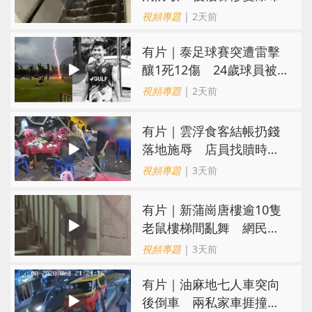
視頻專題
| 2天前
有片｜泰足球賽突遭雷擊
釀1死12傷 24歲球員被
閃電劈中亡
視頻專題
| 2天前
​有片｜雲浮食客結帳扔錢
落地施辱 店員找贖時還
施彼身獲老闆肯定
視頻專題
| 3天前
有片｜新蒲崗唐樓逾10隻
老鼠樓梯間亂舞 網民嚇
親：每次經過都要好大勇
視頻專題
| 3天前
氣
有片｜油麻地七人車突向
後倒車 兩私家車捱撞