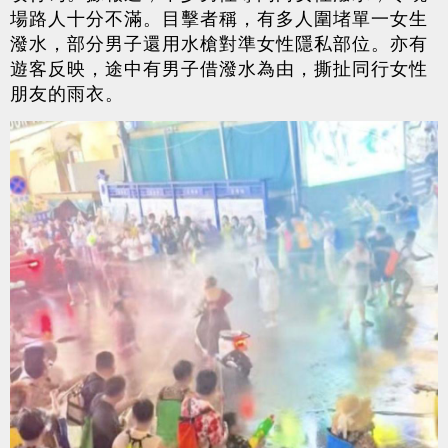
場路人十分不滿。目擊者稱，有多人圍堵單一女生
潑水，部分男子還用水槍對準女性隱私部位。亦有
遊客反映，途中有男子借潑水為由，撕扯同行女性
朋友的雨衣。