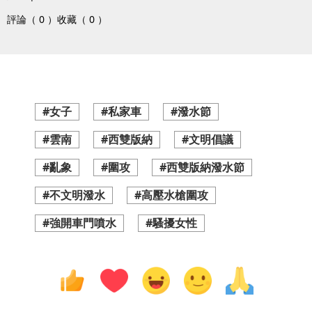
評論（ 0 ）
收藏（ 0 ）
#女子
#私家車
#潑水節
#雲南
#西雙版納
#文明倡議
#亂象
#圍攻
#西雙版納潑水節
#不文明潑水
#高壓水槍圍攻
#強開車門噴水
#騷擾女性