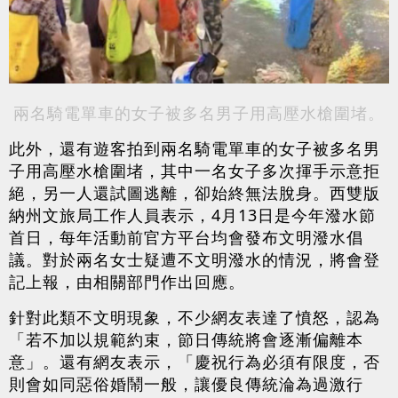
兩名騎電單車的女子被多名男子用高壓水槍圍堵。
此外，還有遊客拍到兩名騎電單車的女子被多名男
子用高壓水槍圍堵，其中一名女子多次揮手示意拒
絕，另一人還試圖逃離，卻始終無法脫身。西雙版
納州文旅局工作人員表示，4月13日是今年潑水節
首日，每年活動前官方平台均會發布文明潑水倡
議。對於兩名女士疑遭不文明潑水的情況，將會登
記上報，由相關部門作出回應。
針對此類不文明現象，不少網友表達了憤怒，認為
「若不加以規範約束，節日傳統將會逐漸偏離本
意」。還有網友表示，「慶祝行為必須有限度，否
則會如同惡俗婚鬧一般，讓優良傳統淪為過激行