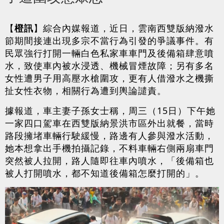
【
橙訊
】綜合內媒報道，近日，雲南西雙版納潑水
節期間接連出現多宗不當行為引發的爭議事件。有
民眾強行打開一輛白色私家車車門及後備箱肆意噴
水，致使車內被水浸透、機械冒煙故障；另有多名
女性遭男子用高壓水槍圍攻，更有人借潑水之機撕
扯女性衣物，相關行為遭到輿論譴責。
據報道，車主妻子孫女士稱，周三（15日）下午她
一家四口駕車在西雙版納景洪市區外出就餐，當時
路段擁堵車輛行駛緩慢，路邊有人參與潑水活動，
她本想拿出手機拍攝記錄，不料車輛右側兩扇車門
突然被人拉開，路人隨即往車內噴水，「後備箱也
被人打開噴水，都不知道後備箱怎麼打開的」。