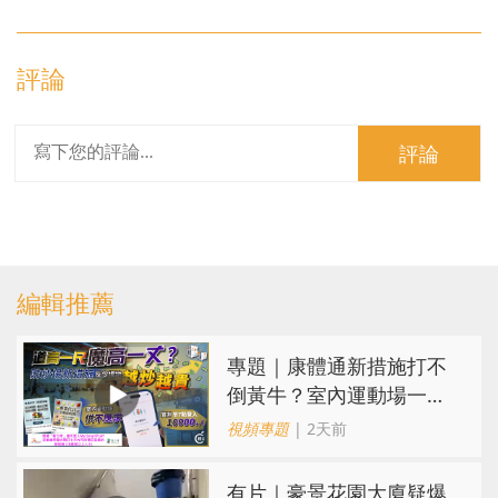
評論
評論
編輯推薦
專題｜康體通新措施打不
倒黃牛？室內運動場一場
難求越炒越貴
視頻專題
| 2天前
有片｜豪景花園大廈疑爆