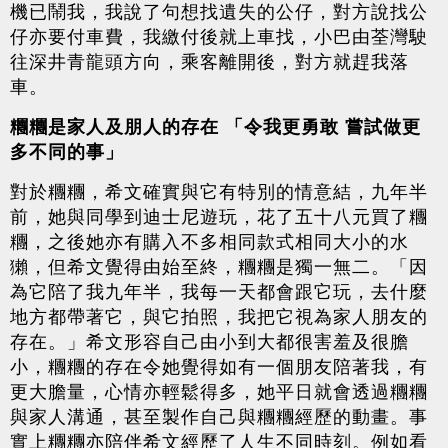
機已鬧我，我說了句想找遺失的公仔，對方說找公
仔亦要付車費，我繳付後就上車找，小巴由荃灣駛
往深井青龍頭方向，乘客離開後，對方就趕我落
車。
糰糰是家人及朋人的存在 「令我更勇敢 嘗試做更
多不同的事」
對於糰糰，希文確實與它有特別的情意結，九年半
前，她與同學到迪士尼遊玩，花了五十八元買了糰
糰，之後她亦有購入不多相同款式相同大小的水
獺，但希文覺得由始至終，糰糰是獨一無二。「因
為它陪了我九年半，我每一天都會跟它玩，去什麼
地方都帶著它，與它拍照，我把它視為家人朋友的
存在。」希文形容自己由小到大都很害羞及很膽
小，糰糰的存在令她覺得如有一個朋友陪著我，有
更大膽量，心情亦輕鬆得多，她平日就會透過糰糰
與家人溝通，甚至製作自己與糰糰經歷的動畫。事
實上糰糰亦陪伴希文經歷了人生不同時刻。例如看