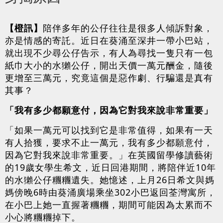
【橙訊】
陪伴多年的公仔往往是很多人傾訴對象，
亦是情感的寄託。近日在葵涌至深井一帶小巴站，
就出現不少尋公仔告示，有人為尋找一隻只有一包
紙巾大小的水獺公仔，開出天價一萬元酬金，隨後
更增至三萬元，究竟這個是惡作劇、行騙還是真有
其事？
「我有多少都願意付，因為它對我來說非常重要」
「如果一萬元可以找到它是非常值得，如果有一天
有人拾獲，要求不止一萬元，我有多少都願意付，
因為它對我來說非常重要。」在英國留學修讀藝術
的19歲女學生希文，近日回港期間，將陪伴近10年
的水獺公仔糰糰遺失。她憶述，上月26日希文與媽
媽傍晚6時由葵涌廣場乘坐302小巴返回荃灣寓所，
在小巴上她一直握著糰糰，期間可能因為太累而不
小心將糰糰掉下。