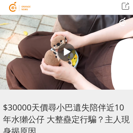
$30000天價尋小巴遺失陪伴近10
年水獺公仔 大整蠱定行騙？主人現
身揭原因