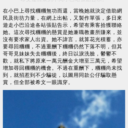
在小巴上尋找糰糰無功而還，當晚她就決定借助網
民及街坊力量，在網上出帖，又製作單張，多日來
遊走小巴沿途各站張貼告示，希望有乘客拾獲聯絡
她。這次尋找糰糰的懸賞是她兼職教畫所賺來，並
沒有要求家人出資。她不諱言，就算花光積蓄，亦
要尋回糰糰，不過重酬下糰糰仍然下落不明，但其
哥哥見妹妹失去糰糰後，終日以淚洗臉，鬱鬱不
歡，就私下將原來一萬元酬金大增至三萬元，希望
增加尋回糰糰的機會。不過在重酬下，糰糰尚未找
到，就招惹到不少騙徒，以圖用同款公仔騙取懸
賞，但全部被希文一眼識穿。