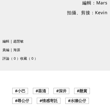
編輯：Mars
拍攝、剪接：Kevin
編輯 | 趙慧敏
責編 | 海源
評論（ 0 ）
收藏（ 0 ）
#小巴
#葵涌
#深井
#懸賞
#尋公仔
#情感寄託
#水獺公仔