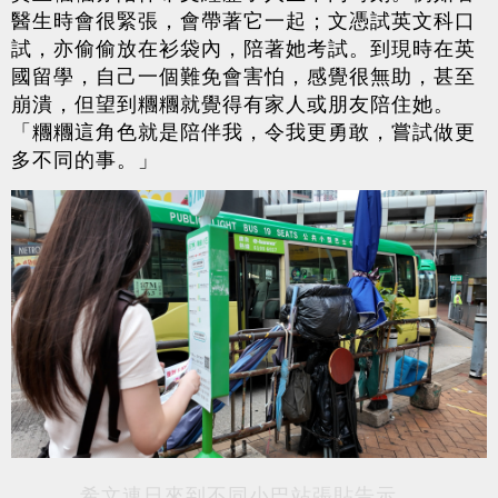
醫生時會很緊張，會帶著它一起；文憑試英文科口
試，亦偷偷放在衫袋內，陪著她考試。到現時在英
國留學，自己一個難免會害怕，感覺很無助，甚至
崩潰，但望到糰糰就覺得有家人或朋友陪住她。
「糰糰這角色就是陪伴我，令我更勇敢，嘗試做更
多不同的事。」
希文連日來到不同小巴站張貼告示。