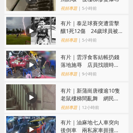
視頻專題
| 5小時前
有片｜泰足球賽突遭雷擊
釀1死12傷 24歲球員被
閃電劈中亡
視頻專題
| 5小時前
​有片｜雲浮食客結帳扔錢
落地施辱 店員找贖時還
施彼身獲老闆肯定
視頻專題
| 9小時前
有片｜新蒲崗唐樓逾10隻
老鼠樓梯間亂舞 網民嚇
親：每次經過都要好大勇
視頻專題
| 12小時前
氣
有片｜油麻地七人車突向
後倒車 兩私家車捱撞