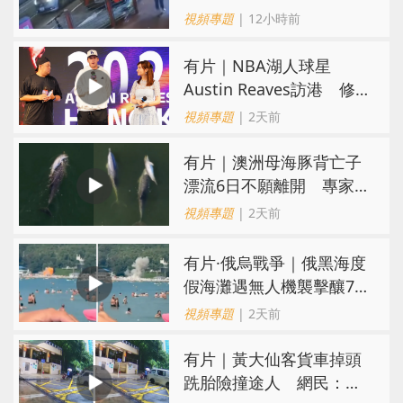
司機不顧而去
視頻專題
| 12小時前
有片｜NBA湖人球星
Austin Reaves訪港 修
頓與青少年交流球技
視頻專題
| 2天前
有片｜澳洲母海豚背亡子
漂流6日不願離開 專家：
極度悲傷下的哀悼行為
視頻專題
| 2天前
​有片·俄烏戰爭｜俄黑海度
假海灘遇無人機襲擊釀7死
40傷 俄烏各執一詞
視頻專題
| 2天前
有片｜黃大仙客貨車掉頭
跣胎險撞途人 網民：飄