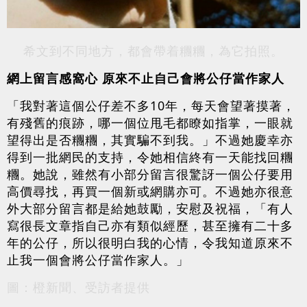
希文到不同地方，都會帶着糰糰，為它拍照。
網上留言感窩心 原來不止自己會將公仔當作家人
「我對著這個公仔差不多10年，每天會望著摸著，
有殘舊的痕跡，哪一個位甩毛都瞭如指掌，一眼就
望得出是否糰糰，其實騙不到我。」不過她慶幸亦
得到一批網民的支持，令她相信終有一天能找回糰
糰。她說，雖然有小部分留言很驚訝一個公仔要用
高價尋找，再買一個新或網購亦可。不過她亦很意
外大部分留言都是給她鼓勵，安慰及祝福，「有人
寫很長文章指自己亦有類似經歷，甚至擁有二十多
年的公仔，所以很明白我的心情，令我知道原來不
止我一個會將公仔當作家人。」
圖：橙新聞、受訪者提供