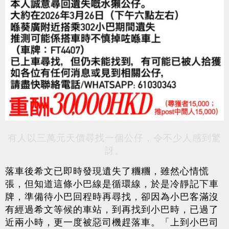
有人以三萬元天價尋找一個公仔，令不少人感到驚
訝。
落車後希文已即時發現遺失了糰糰，雖然心情慌
張，但知道這條小巴線是循環線，於是冷靜記下車
牌，準備待小巴回程時再尋找，卻因為小巴客滿沒
有經過希文等候的車站，到再找到小巴時，已過了
近兩小時，更一度被惡司機趕落車。「上到小巴司