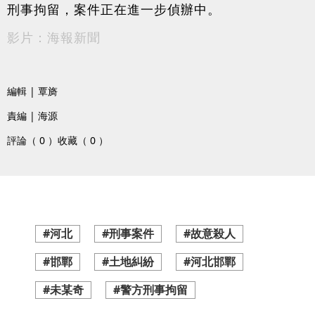
刑事拘留，案件正在進一步偵辦中。
影片：海報新聞
編輯 | 覃旖
責編 | 海源
評論（ 0 ）
收藏（ 0 ）
#河北
#刑事案件
#故意殺人
#邯鄲
#土地糾紛
#河北邯鄲
#未某奇
#警方刑事拘留