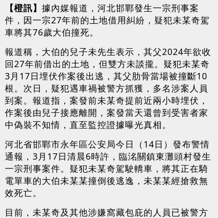
【橙訊】
據內媒報道，河北邯鄲發生一宗刑事案
件，因一宗27年前的土地借用糾紛，疑犯未某奇駕
車將其76歲大伯撞死。
報道稱，大伯的兒子未先生表示，其父2024年欲收
回27年前借出的土地，但雙方未談攏。疑犯未某奇
3月17日埋伏作案後出逃，其父肋骨當場被撞斷10
根。次日，疑犯遇車禍被警方抓獲，多名涉案人員
到案。報道指，案發前未某奇提前近兩小時埋伏，
作案後由兒子接應離開，案發當天還曾到受害者家
中偽裝不知情，直至監控證據曝光真相。
河北省邯鄲市永年區公安局今日（14日）發布警情
通報，3月17日清晨6時許，臨洺關鎮東灘頭村發生
一宗刑事案件。疑犯未某奇駕駛轎車，將其正在騎
電單車的大伯未某某撞倒後逃逸，未某某經搶救無
效死亡。
目前，未某奇及其他涉嫌窩藏包庇的人員已被警方