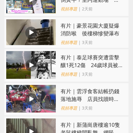
難求越炒越貴
視頻專題
| 2天前
有片｜豪景花園大廈疑爆
消防喉 後樓梯慘變瀑布
視頻專題
| 3天前
有片｜泰足球賽突遭雷擊
釀1死12傷 24歲球員被
閃電劈中亡
視頻專題
| 3天前
​有片｜雲浮食客結帳扔錢
落地施辱 店員找贖時還
施彼身獲老闆肯定
視頻專題
| 3天前
有片｜新蒲崗唐樓逾10隻
老鼠樓梯間亂舞 網民嚇