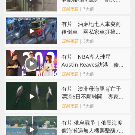
親：每次經過都要好大勇
視頻專題
| 3天前
氣
有片｜油麻地七人車突向
後倒車 兩私家車捱撞
司機不顧而去
視頻專題
| 3天前
有片｜NBA湖人球星
Austin Reaves訪港 修
頓與青少年交流球技
視頻專題
| 5天前
有片｜澳洲母海豚背亡子
漂流6日不願離開 專家：
極度悲傷下的哀悼行為
視頻專題
| 5天前
​有片·俄烏戰爭｜俄黑海度
假海灘遇無人機襲擊釀7死