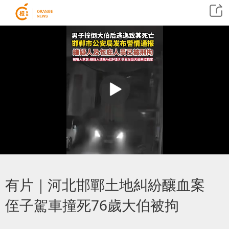
有片｜河北邯鄲土地糾紛釀血案
侄子駕車撞死76歲大伯被拘