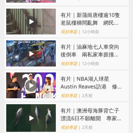
有片｜新蒲崗唐樓逾10隻
老鼠樓梯間亂舞 網民嚇
親：每次經過都要好大勇
視頻專題
| 12小時前
氣
有片｜油麻地七人車突向
後倒車 兩私家車捱撞
司機不顧而去
視頻專題
| 12小時前
有片｜NBA湖人球星
Austin Reaves訪港 修
頓與青少年交流球技
視頻專題
| 2天前
有片｜澳洲母海豚背亡子
漂流6日不願離開 專家：
極度悲傷下的哀悼行為
視頻專題
| 2天前