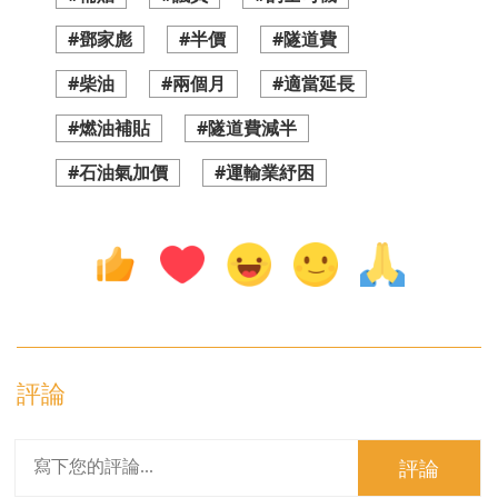
#鄧家彪
#半價
#隧道費
#柴油
#兩個月
#適當延長
#燃油補貼
#隧道費減半
#石油氣加價
#運輸業紓困
評論
評論