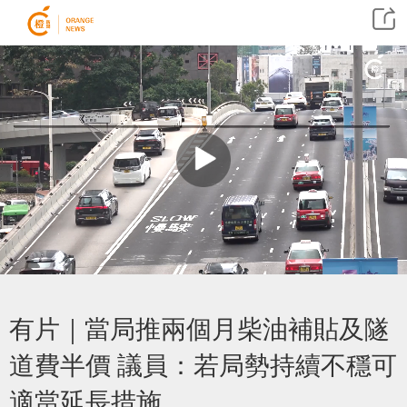
有片｜當局推兩個月柴油補貼及隧
道費半價 議員：若局勢持續不穩可
適當延長措施