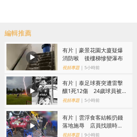
編輯推薦
有片｜豪景花園大廈疑爆
消防喉 後樓梯慘變瀑布
視頻專題
| 5小時前
有片｜泰足球賽突遭雷擊
釀1死12傷 24歲球員被
閃電劈中亡
視頻專題
| 5小時前
​有片｜雲浮食客結帳扔錢
落地施辱 店員找贖時還
施彼身獲老闆肯定
視頻專題
| 9小時前