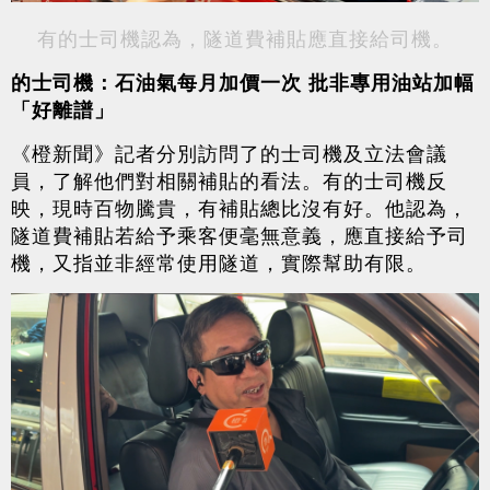
有的士司機認為，隧道費補貼應直接給司機。
的士司機：石油氣每月加價一次 批非專用油站加幅
「好離譜」
《橙新聞》記者分別訪問了的士司機及立法會議
員，了解他們對相關補貼的看法。有的士司機反
映，現時百物騰貴，有補貼總比沒有好。他認為，
隧道費補貼若給予乘客便毫無意義，應直接給予司
機，又指並非經常使用隧道，實際幫助有限。