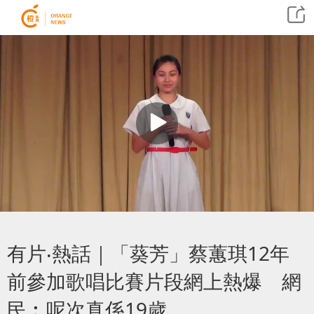
有片‧熱話｜「葵芳」蔡蕙琪12年
前參加歌唱比賽片段網上熱爆 網
民︰呢次真係19歲