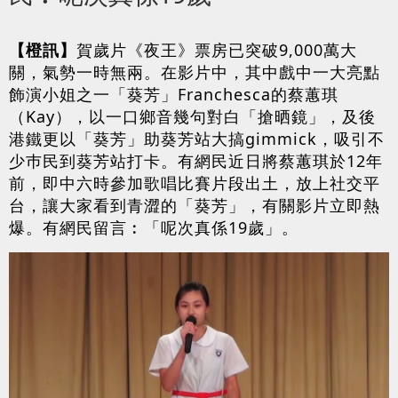
【橙訊】
賀歲片《夜王》票房已突破9,000萬大
關，氣勢一時無兩。在影片中，其中戲中一大亮點
飾演小姐之一「葵芳」Franchesca的蔡蕙琪
（Kay），以一口鄉音幾句對白「搶晒鏡」，及後
港鐵更以「葵芳」助葵芳站大搞gimmick，吸引不
少巿民到葵芳站打卡。有網民近日將蔡蕙琪於12年
前，即中六時參加歌唱比賽片段出土，放上社交平
台，讓大家看到青澀的「葵芳」，有關影片立即熱
爆。有網民留言︰「呢次真係19歲」。