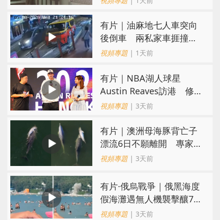
視頻專題
| 1天前
氣
有片｜油麻地七人車突向
後倒車 兩私家車捱撞
司機不顧而去
視頻專題
| 1天前
有片｜NBA湖人球星
Austin Reaves訪港 修
頓與青少年交流球技
視頻專題
| 3天前
有片｜澳洲母海豚背亡子
漂流6日不願離開 專家：
極度悲傷下的哀悼行為
視頻專題
| 3天前
​有片·俄烏戰爭｜俄黑海度
假海灘遇無人機襲擊釀7死
40傷 俄烏各執一詞
視頻專題
| 3天前