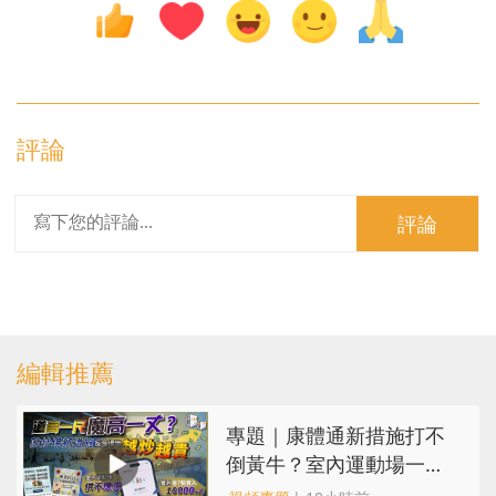
評論
評論
編輯推薦
專題｜康體通新措施打不
倒黃牛？室內運動場一場
難求越炒越貴