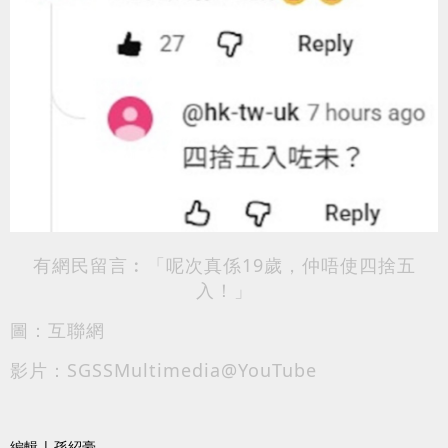
有網民留言︰「呢次真係19歲，仲唔使四捨五
入！」
圖：互聯網
影片：SGSSMultimedia@YouTube
編輯 | 孫紹豪