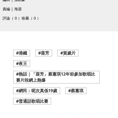
責編 | 海源
評論（ 0 ）
收藏（ 0 ）
#港鐵
#葵芳
#賀歲片
#夜王
#熱話｜「葵芳」蔡蕙琪12年前參加歌唱比
賽片段網上熱爆
#網民︰呢次真係19歲
#蔡蕙琪
#普通話歌唱比賽