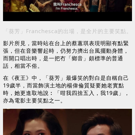
「葵芳」Franchesca的出場，是全片的主要笑點。
影片所見，當時站在台上的蔡蕙琪表現明顯有點緊
張，但在音樂響起時，仍努力擠出台風擺動身體，
而開口唱出時，是一把冇「鄉音」頗標準的普通
話，相當不俗。
在《夜王》中，「葵芳」最爆笑的對白是自稱自己
19歲半，而當飾演土地的楊偉倫質疑要她老實點
時，她更進取地說︰「咁我四捨五入，我19歲」，
亦為電影主要笑點之一。