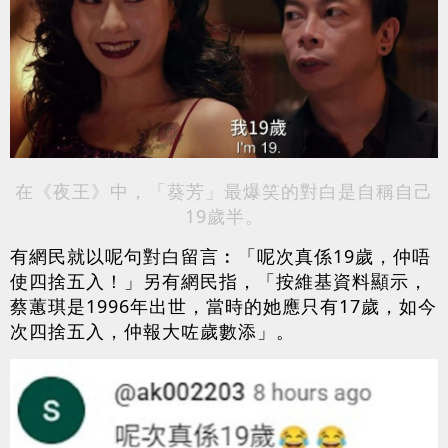
在《夜王》中，「葵芳」最爆笑的對白是自稱自己
19歲半。
有網民就以呢句對白留言︰「呢次真係19歲，仲唔
使四捨五入！」另有網民指，「按維基資料顯示，
蔡蕙琪是1996年出世，當時的她應只有17歲，如今
次四捨五入，仲報大咗歲數添」。