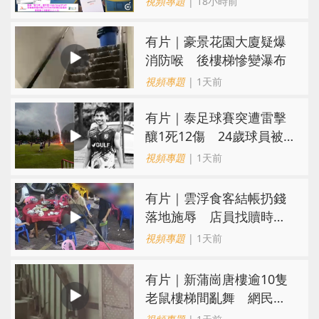
視頻專題
| 18小時前
有片｜豪景花園大廈疑爆
消防喉 後樓梯慘變瀑布
視頻專題
| 1天前
有片｜泰足球賽突遭雷擊
釀1死12傷 24歲球員被
閃電劈中亡
視頻專題
| 1天前
​有片｜雲浮食客結帳扔錢
落地施辱 店員找贖時還
施彼身獲老闆肯定
視頻專題
| 1天前
有片｜新蒲崗唐樓逾10隻
老鼠樓梯間亂舞 網民嚇
親：每次經過都要好大勇