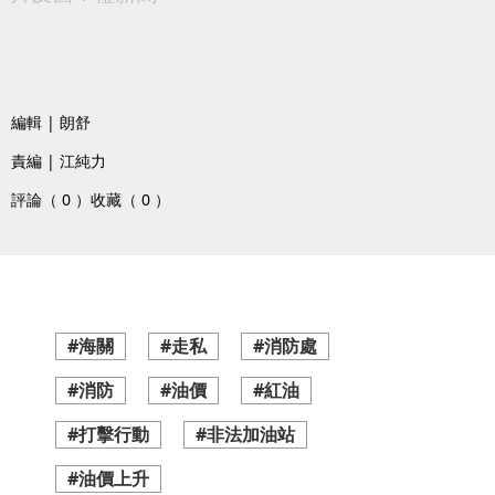
編輯 | 朗舒
責編 | 江純力
評論（ 0 ）
收藏（ 0 ）
#海關
#走私
#消防處
#消防
#油價
#紅油
#打擊行動
#非法加油站
#油價上升