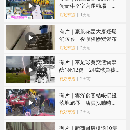
倒黃牛？室內運動場一場
難求越炒越貴
視頻專題
| 1天前
有片｜豪景花園大廈疑爆
消防喉 後樓梯慘變瀑布
視頻專題
| 2天前
有片｜泰足球賽突遭雷擊
釀1死12傷 24歲球員被
閃電劈中亡
視頻專題
| 2天前
​有片｜雲浮食客結帳扔錢
落地施辱 店員找贖時還
施彼身獲老闆肯定
視頻專題
| 2天前
有片｜新蒲崗唐樓逾10隻