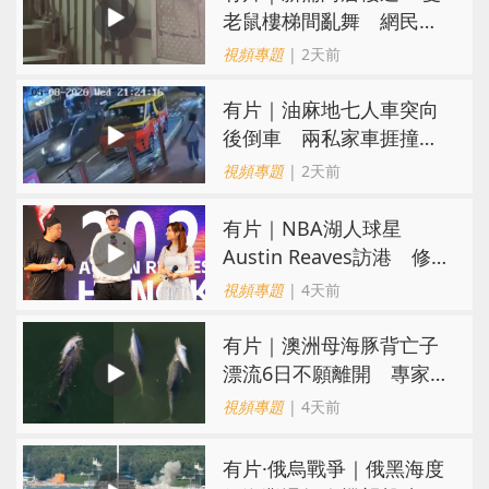
老鼠樓梯間亂舞 網民嚇
親：每次經過都要好大勇
視頻專題
| 2天前
氣
有片｜油麻地七人車突向
後倒車 兩私家車捱撞
司機不顧而去
視頻專題
| 2天前
有片｜NBA湖人球星
Austin Reaves訪港 修
頓與青少年交流球技
視頻專題
| 4天前
有片｜澳洲母海豚背亡子
漂流6日不願離開 專家：
極度悲傷下的哀悼行為
視頻專題
| 4天前
​有片·俄烏戰爭｜俄黑海度