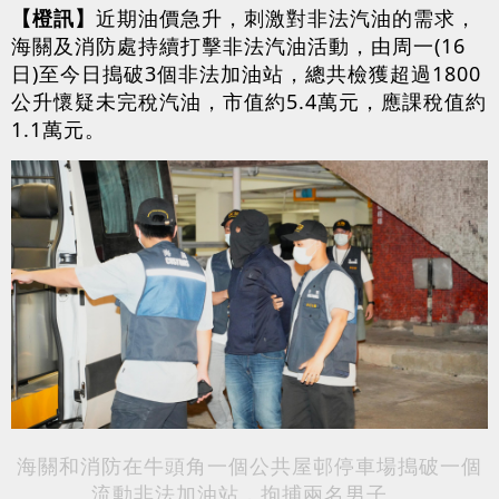
【橙訊】
近期油價急升，刺激對非法汽油的需求，
海關及消防處持續打擊非法汽油活動，由周一(16
日)至今日搗破3個非法加油站，總共檢獲超過1800
公升懷疑未完稅汽油，市值約5.4萬元，應課稅值約
1.1萬元。
海關和消防在牛頭角一個公共屋邨停車場搗破一個
流動非法加油站，拘捕兩名男子。