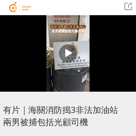
有片｜海關消防搗3非法加油站
兩男被捕包括光顧司機