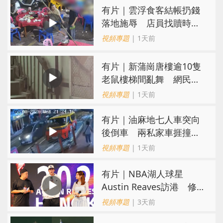
​有片｜雲浮食客結帳扔錢
落地施辱 店員找贖時還
施彼身獲老闆肯定
視頻專題
| 1天前
有片｜新蒲崗唐樓逾10隻
老鼠樓梯間亂舞 網民嚇
親：每次經過都要好大勇
視頻專題
| 1天前
氣
有片｜油麻地七人車突向
後倒車 兩私家車捱撞
司機不顧而去
視頻專題
| 1天前
有片｜NBA湖人球星
Austin Reaves訪港 修
頓與青少年交流球技
視頻專題
| 3天前