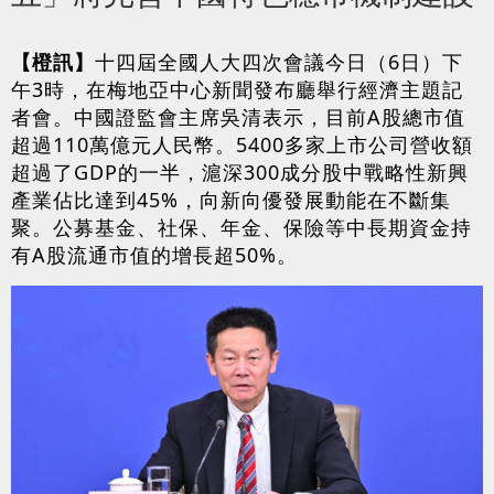
【橙訊】
十四屆全國人大四次會議今日（6日）下
午3時，在梅地亞中心新聞發布廳舉行經濟主題記
者會。中國證監會主席吳清表示，目前A股總市值
超過110萬億元人民幣。5400多家上市公司營收額
超過了GDP的一半，滬深300成分股中戰略性新興
產業佔比達到45%，向新向優發展動能在不斷集
聚。公募基金、社保、年金、保險等中長期資金持
有A股流通市值的增長超50%。