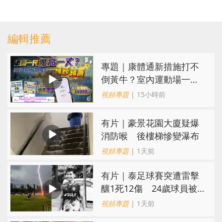
編輯推薦
專題｜康體通新措施打不
倒黃牛？室內運動場一場
難求越炒越貴
視頻專題
| 15小時前
有片｜豪景花園大廈疑爆
消防喉 後樓梯慘變瀑布
視頻專題
| 1天前
有片｜泰足球賽突遭雷擊
釀1死12傷 24歲球員被
閃電劈中亡
視頻專題
| 1天前