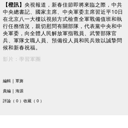
【橙訊】
央視報道，新春佳節即將來臨之際，中共
中央總書記、國家主席、中央軍委主席習近平10日
在北京八一大樓以視頻方式檢查全軍戰備值班和執
行任務情況，親切慰問有關部隊，代表黨中央和中
央軍委，向全體人民解放軍指戰員、武警部隊官
兵、軍隊文職人員、預備役人員和民兵致以誠摯問
候和新春祝福。
影片：學習軍團
編輯 | 覃旖
責編 | 海源
評論（ 0 ）
收藏（ 0 ）