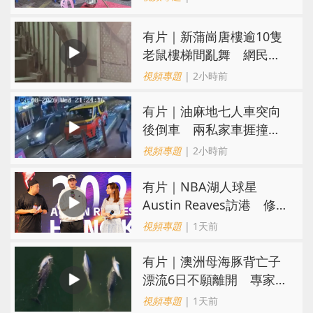
有片｜新蒲崗唐樓逾10隻
老鼠樓梯間亂舞 網民嚇
親：每次經過都要好大勇
視頻專題
| 2小時前
氣
有片｜油麻地七人車突向
後倒車 兩私家車捱撞
司機不顧而去
視頻專題
| 2小時前
有片｜NBA湖人球星
Austin Reaves訪港 修
頓與青少年交流球技
視頻專題
| 1天前
有片｜澳洲母海豚背亡子
漂流6日不願離開 專家：
極度悲傷下的哀悼行為
視頻專題
| 1天前