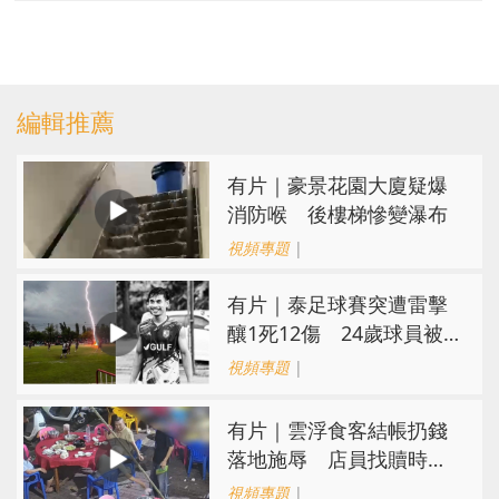
編輯推薦
有片｜豪景花園大廈疑爆
消防喉 後樓梯慘變瀑布
視頻專題
|
有片｜泰足球賽突遭雷擊
釀1死12傷 24歲球員被
閃電劈中亡
視頻專題
|
​有片｜雲浮食客結帳扔錢
落地施辱 店員找贖時還
施彼身獲老闆肯定
視頻專題
|