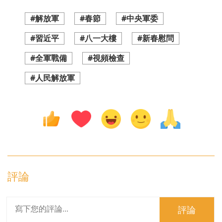
#解放軍
#春節
#中央軍委
#習近平
#八一大樓
#新春慰問
#全軍戰備
#視頻檢查
#人民解放軍
評論
評論