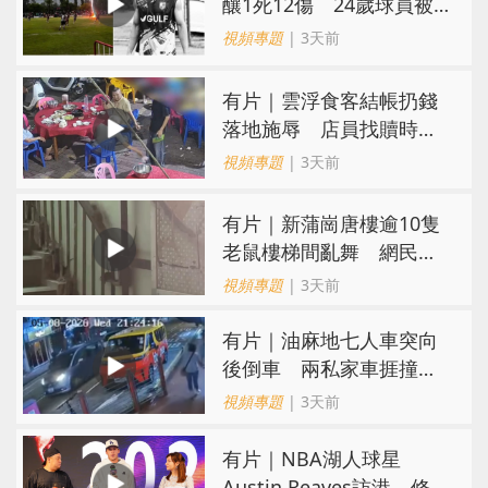
釀1死12傷 24歲球員被
閃電劈中亡
視頻專題
| 3天前
​有片｜雲浮食客結帳扔錢
落地施辱 店員找贖時還
施彼身獲老闆肯定
視頻專題
| 3天前
有片｜新蒲崗唐樓逾10隻
老鼠樓梯間亂舞 網民嚇
親：每次經過都要好大勇
視頻專題
| 3天前
氣
有片｜油麻地七人車突向
後倒車 兩私家車捱撞
司機不顧而去
視頻專題
| 3天前
有片｜NBA湖人球星
Austin Reaves訪港 修