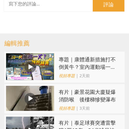
評論
編輯推薦
專題｜康體通新措施打不
倒黃牛？室內運動場一場
難求越炒越貴
視頻專題
| 2天前
有片｜豪景花園大廈疑爆
消防喉 後樓梯慘變瀑布
視頻專題
| 3天前
有片｜泰足球賽突遭雷擊