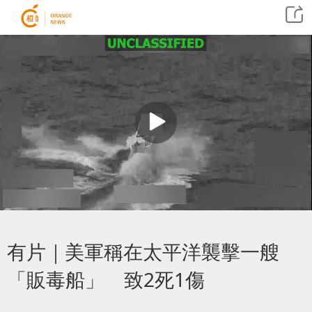
有片｜美軍稱在太平洋襲擊一艘
「販毒船」 致2死1傷