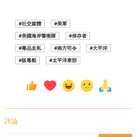
#社交媒體
#美軍
#美國海岸警衛隊
#倖存者
#毒品走私
#南方司令
#大平洋
#販毒船
#太平洋東部
評論