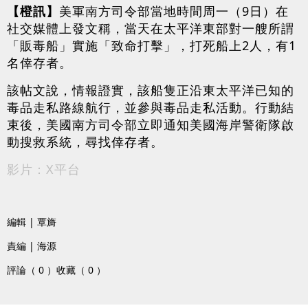
【橙訊】
美軍南方司令部當地時間周一（9日）在
社交媒體上發文稱，當天在太平洋東部對一艘所謂
「販毒船」實施「致命打擊」，打死船上2人，有1
名倖存者。
該帖文說，情報證實，該船隻正沿東太平洋已知的
毒品走私路線航行，並參與毒品走私活動。行動結
束後，美國南方司令部立即通知美國海岸警衛隊啟
動搜救系統，尋找倖存者。
影片：X平台
編輯 | 覃旖
責編 | 海源
評論（ 0 ）
收藏（ 0 ）