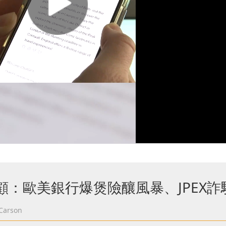
顧：歐美銀行爆煲險釀風暴、JPEX詐
arson