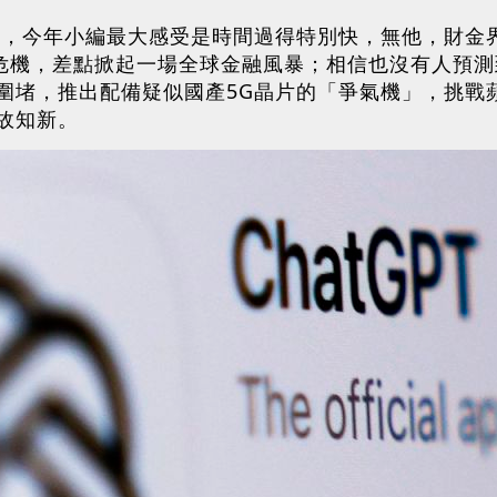
完結，今年小編最大感受是時間過得特別快，無他，財
心危機，差點掀起一場全球金融風暴；相信也沒有人預
圍堵，推出配備疑似國產5G晶片的「爭氣機」，挑戰蘋
故知新。