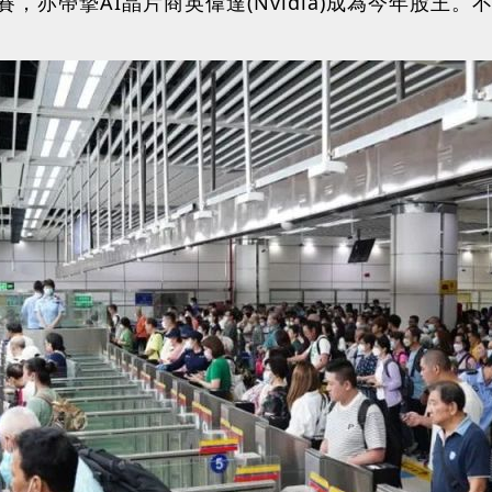
，亦帶摯AI晶片商英偉達(Nvidia)成為今年股王。