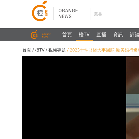
首頁
橙TV
直播
資訊
評
首頁
/
橙TV
/
視頻專題
/ 2023十件財經大事回顧-歐美銀行爆