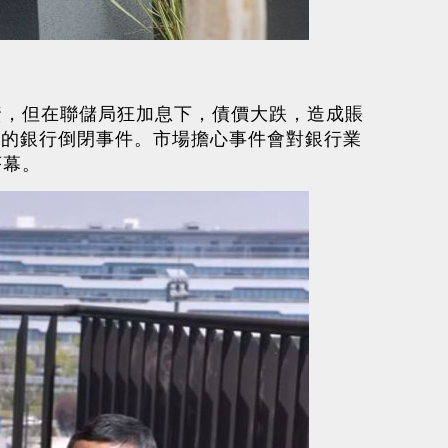
資，但在聯儲局狂加息下，債價大跌，造成賬
宗的銀行倒閉事件。市場擔心事件會對銀行業
序幕。