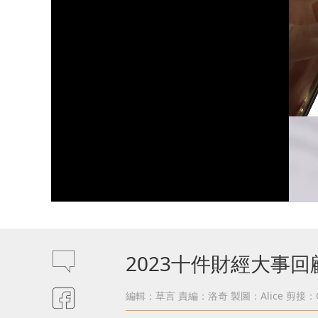
2023十件財經大事回
編輯：草言
責編：洛奇
製圖：Alice
剪接：C