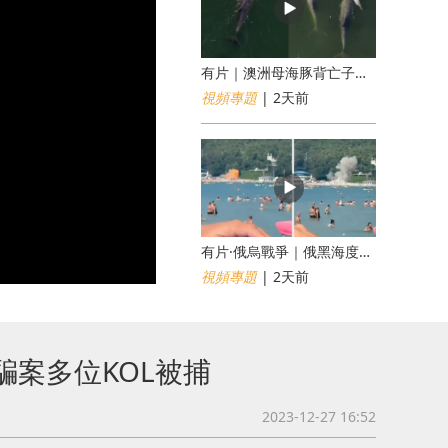
有片｜澳洲母海豚背亡子漂流6日不願離開 專家：極度悲傷下的哀悼行為
視頻專題
| 2天前
​有片·俄烏戰爭｜俄黑海度假海灘遇無人機襲擊釀7死40傷 俄烏各執一詞
視頻專題
| 2天前
騙案多位KOL被捕
2023-12-27 16:52