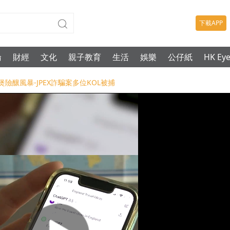
下載APP
論
財經
文化
親子教育
生活
娛樂
公仔紙
HK Ey
煲險釀風暴-JPEX詐騙案多位KOL被捕