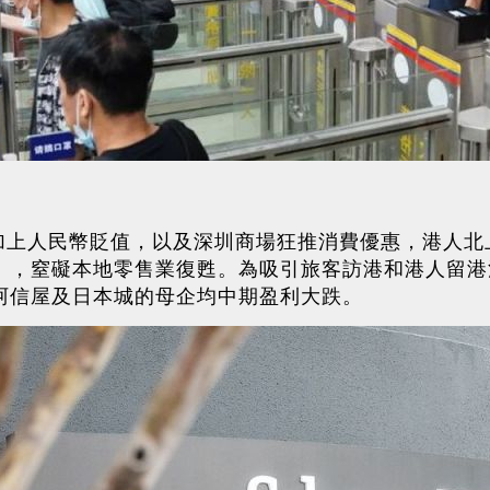
加上人民幣貶值，以及深圳商場狂推消費優惠，港人北
上」，窒礙本地零售業復甦。為吸引旅客訪港和港人留
9阿信屋及日本城的母企均中期盈利大跌。