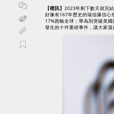
【橙訊】
2023年剩下數天就
好像有167年歷史的瑞信爆信
17%跑輸全球；華為則突破美國
發生的十件重磅事件，讓大家溫