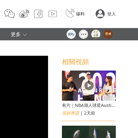
爆料
登入
e
更多
相關視頻
有片｜NBA湖人球星Austin Reaves訪港 修頓與青少年交流球技
視頻專題
| 2天前