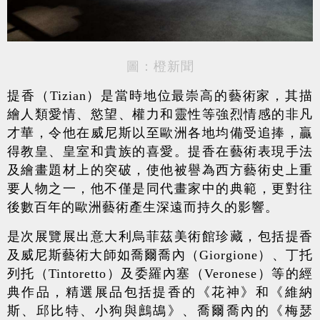
圖：橙新聞
提香（Tizian）是當時地位最崇高的藝術家，其描
繪人類愛情、慾望、權力和靈性等強烈情感的非凡
才華，令他在威尼斯以至歐洲各地均備受追捧，贏
得教皇、皇室和貴族的喜愛。提香在藝術表現手法
及繪畫題材上的突破，使他被譽為西方藝術史上重
要人物之一，他不僅是同代畫家中的典範，更對往
後數百年的歐洲藝術產生深遠而持久的影響。
是次展覽展出意大利烏菲茲美術館珍藏，包括提香
及威尼斯藝術大師如喬爾喬內（Giorgione）、丁托
列托（Tintoretto）及委羅內塞（Veronese）等的經
典作品，精選展品包括提香的《花神》和《維納
斯、邱比特、小狗與鷓鴣》、喬爾喬內的《梅瑟