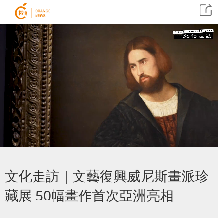
文化走訪｜文藝復興威尼斯畫派珍
藏展 50幅畫作首次亞洲亮相