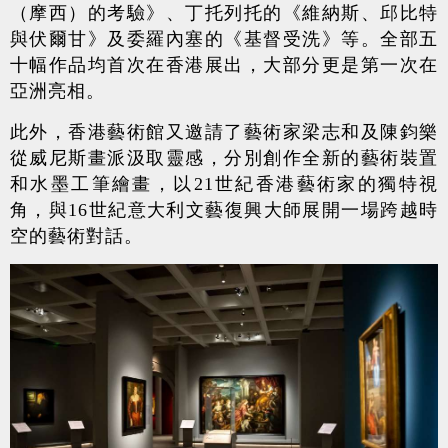
（摩西）的考驗》、丁托列托的《維納斯、邱比特
與伏爾甘》及委羅內塞的《基督受洗》等。全部五
十幅作品均首次在香港展出，大部分更是第一次在
亞洲亮相。
此外，香港藝術館又邀請了藝術家梁志和及陳鈞樂
從威尼斯畫派汲取靈感，分別創作全新的藝術裝置
和水墨工筆繪畫，以21世紀香港藝術家的獨特視
角，與16世紀意大利文藝復興大師展開一場跨越時
空的藝術對話。