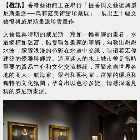
【橙訊】
香港藝術館正在舉行「提香與文藝復興威
尼斯畫派──烏菲茲美術館珍藏展」，展出五十幅文
藝復興威尼斯畫派珍貴畫作。
文藝復興時期的威尼斯，宛如一幅寧靜的畫卷，水
道縱橫如迷宮，船隻猶如畫家的筆觸，勾勒出粼粼
水波，朦朧浪漫的色彩在水道中交織，映襯着宏偉
建築的優雅與輝煌。這座迷人的水上城市曾是當時
重要的貿易中心和文化交流樞紐，匯聚來自世界各
地的商人、航海家、學者和藝術家，富裕的環境和
獨特的文化氛圍，孕育出以色彩多變、情感深邃見
稱的威尼斯畫派。