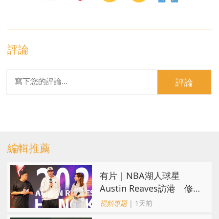
評論
評論
編輯推薦
有片｜NBA湖人球星
Austin Reaves訪港 修
頓與青少年交流球技
視頻專題
| 1天前