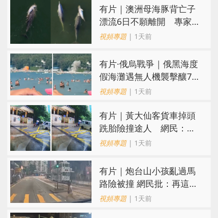
有片｜澳洲母海豚背亡子
漂流6日不願離開 專家：
極度悲傷下的哀悼行為
視頻專題
| 1天前
​有片·俄烏戰爭｜俄黑海度
假海灘遇無人機襲擊釀7死
40傷 俄烏各執一詞
視頻專題
| 1天前
有片｜黃大仙客貨車掉頭
跣胎險撞途人 網民：飄
移得好靚喎
視頻專題
| 1天前
有片｜炮台山小孩亂過馬
路險被撞 網民批：再這樣
很快轉生
視頻專題
| 1天前