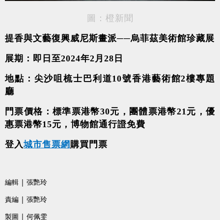
圖：橙新聞
提香與文藝復興威尼斯畫派──烏菲茲美術館珍藏展
展期：即日至2024年2月28日
地點：尖沙咀梳士巴利道10號香港藝術館2樓專題
廳
門票價格：標準票港幣30元，團體票港幣21元，優
惠票港幣15元，博物館通行證免費
登入
城市售票網
購買門票
編輯 | 張艷玲
責編 | 張艷玲
製圖 | 何佩雯