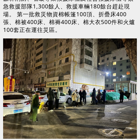
急救援部隊1,300餘人、救援車輛180餘台趕赴現
場。 第一批救災物資棉帳篷100頂、折疊床400
張、棉被400床、棉褥400床、棉大衣500件和火爐
100套正在運往災區。