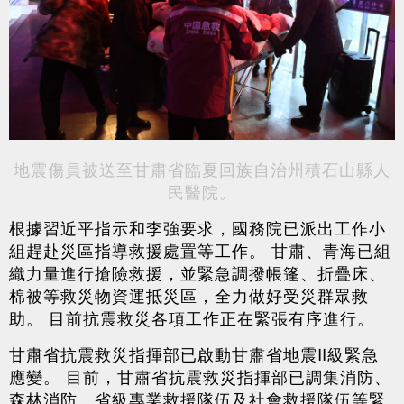
地震傷員被送至甘肅省臨夏回族自治州積石山縣人
民醫院。
根據習近平指示和李強要求，國務院已派出工作小
組趕赴災區指導救援處置等工作。 甘肅、青海已組
織力量進行搶險救援，並緊急調撥帳篷、折疊床、
棉被等救災物資運抵災區，全力做好受災群眾救
助。 目前抗震救災各項工作正在緊張有序進行。
甘肅省抗震救災指揮部已啟動甘肅省地震Ⅱ級緊急
應變。 目前，甘肅省抗震救災指揮部已調集消防、
森林消防、省級專業救援隊伍及社會救援隊伍等緊