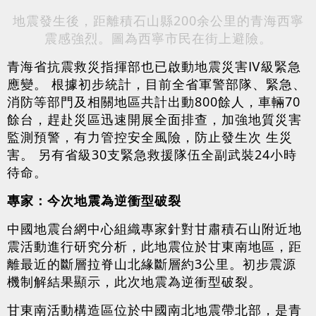
地震發生後，距離積石山縣200余公里的青海西寧
震感強烈。圖為西寧市民在街上避險。
青海省抗震救災指揮部也已啟動地震災害Ⅳ級緊急
應變。 根據初步統計，目前全省軍警部隊、緊急、
消防等部門及相關地區共計出動800餘人，車輛70
餘台，趕赴災區迅速開展全面排查，加強地質災害
監測預警，有力管控安全風險，防止發生次 生災
害。 另有省級30支緊急救援隊伍全副武裝24小時
待命。
專家：今次地震為逆衝型破裂
中國地震台網中心組織專家針對甘肅積石山附近地
震活動進行研究分析，此地震位於甘東南地區，距
離最近的斷層拉脊山北緣斷層約3公里。初步震源
機制解結果顯示，此次地震為逆衝型破裂。
甘東南活動構造區位於中國南北地震帶北部，是青