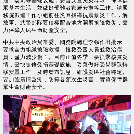
眾基本生活，並做好罹難者家屬安撫等工作。請國
務院派遣工作小組前往災區指導抗震救災工作，解
放軍、武警部隊要積極配合地方開展搶險救災，盡
力保障人民生命財產安全。
中共中央政治局常委、國務院總理李強作出批示，
要求全力組織搶險救援、搜救受困人員並救治傷
員，盡力減少傷亡。目前正值冬季，要抓緊核實災
情，盡快搶修受損基礎設施，妥善做好受災群眾轉
移安置工作，及時發布訊息，維護災區社會穩定。
要加強震情監測，防範各類次生災害，實質保障群
眾生命財產安全。