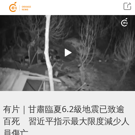
有片｜甘肅臨夏6.2級地震已致逾
百死 習近平指示最大限度減少人
員傷亡