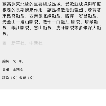
藏高原東北緣的重要組成區域。受歐亞板塊與印度
板塊的長期擠壓作用，該區構造活動強烈，發育著
東崑崙斷裂、西秦嶺北緣斷裂、臨潭—宕昌斷裂、
光蓋山—迭山斷裂、迭部—白龍江 斷裂、塔藏斷
裂、岷江斷裂、雪山斷裂、虎牙斷裂等多條深大斷
裂。
圖：新華社、中新社
編輯 | 阮一帆
責編 | 王兆陽
評論（ 0 ）
收藏（ 0 ）