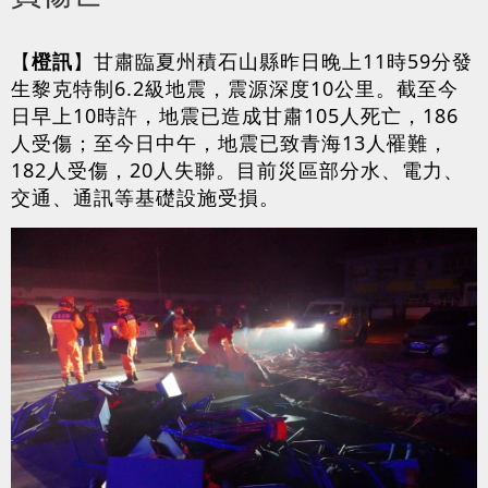
【
橙訊
】甘肅臨夏州積石山縣昨日晚上11時59分發
生黎克特制6.2級地震，震源深度10公里。截至今
日早上10時許，地震已造成甘肅105人死亡，186
人受傷；至今日中午，地震已致青海13人罹難，
182人受傷，20人失聯。目前災區部分水、電力、
交通、通訊等基礎設施受損。