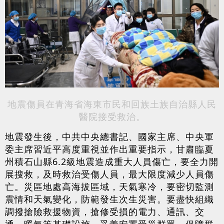
地震傷員在青海省海東市民和回族土族自治縣人民
醫院接受救治。
地震發生後，中共中央總書記、國家主席、中央軍
委主席習近平高度重視並作出重要指示，甘肅臨夏
州積石山縣6.2級地震造成重大人員傷亡，要全力開
展搜救，及時救治受傷人員，最大限度減少人員傷
亡。災區地處高海拔區域，天氣寒冷，要密切監測
震情和天氣變化，防範發生次生災害。要盡快組織
調撥搶險救援物資，搶修受損的電力、通訊、交
通、暖氣等基礎設施，妥善安置受災群眾，保障群