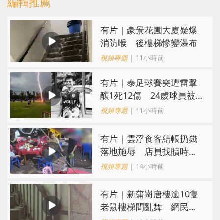
編輯推薦
有片｜豪景花園大廈疑爆
消防喉 後樓梯慘變瀑布
視頻專題
| 11小時前
有片｜泰足球賽突遭雷擊
釀1死12傷 24歲球員被
閃電劈中亡
視頻專題
| 11小時前
​有片｜雲浮食客結帳扔錢
落地施辱 店員找贖時還
施彼身獲老闆肯定
視頻專題
| 14小時前
有片｜新蒲崗唐樓逾10隻
老鼠樓梯間亂舞 網民嚇
親：每次經過都要好大勇