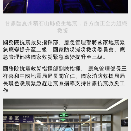
甘肅臨夏州積石山縣發生地震，各方面正全力組織
救援。
國務院抗震救災指揮部、應急管理部將國家地震緊
急應變提升至二級，國家防災減災救災委員會、應
急管理部將國家救災緊急應變提升至三級。
國務院抗震救災指揮部副總指揮、 應急管理部長王
祥喜和中國地震局局長閔宜仁、國家消防救援局局
長瓊色凌晨緊急趕赴震區指導支持甘肅抗震救災工
作。