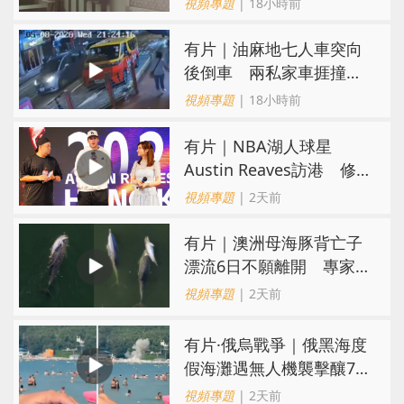
視頻專題
| 18小時前
氣
有片｜油麻地七人車突向
後倒車 兩私家車捱撞
司機不顧而去
視頻專題
| 18小時前
有片｜NBA湖人球星
Austin Reaves訪港 修
頓與青少年交流球技
視頻專題
| 2天前
有片｜澳洲母海豚背亡子
漂流6日不願離開 專家：
極度悲傷下的哀悼行為
視頻專題
| 2天前
​有片·俄烏戰爭｜俄黑海度
假海灘遇無人機襲擊釀7死
40傷 俄烏各執一詞
視頻專題
| 2天前