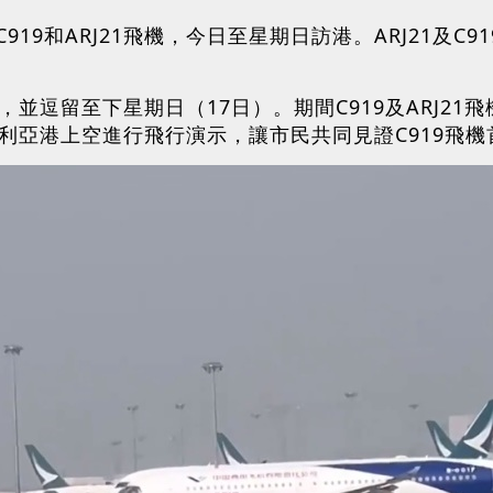
919和ARJ21飛機，今日至星期日訪港。ARJ21及
香港，並逗留至下星期日（17日）。期間C919及ARJ2
多利亞港上空進行飛行演示，讓市民共同見證C919飛