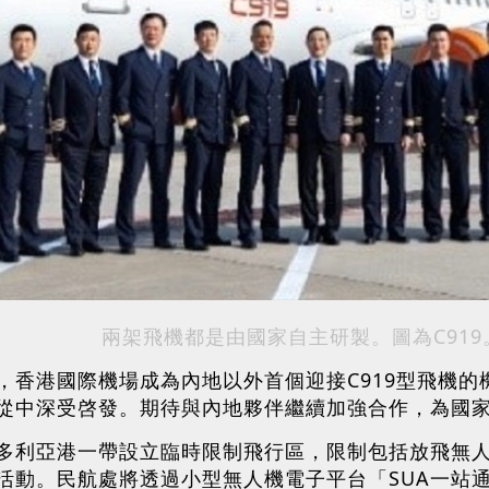
兩架飛機都是由國家自主研製。圖為C919
香港國際機場成為內地以外首個迎接C919型飛機的機
從中深受啓發。期待與內地夥伴繼續加強合作，為國
多利亞港一帶設立臨時限制飛行區，限制包括放飛無
活動。民航處將透過小型無人機電子平台「SUA一站