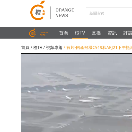
首頁
橙TV
直播
資訊
評
首頁
/
橙TV
/
視頻專題
/ 有片-國產飛機C919和ARJ21下