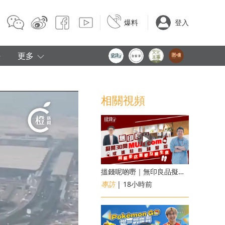
爆料
登入
e
更多
相關視頻
搵錢呢啲嘢｜無印良品擬開30間「MUJI com」 或進駐街舖醫院 同區多店無憂互搶生意
專訪
| 18小時前