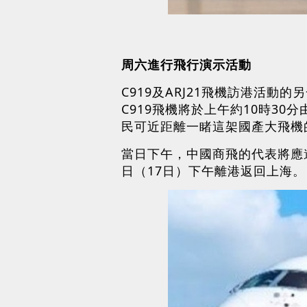
周六進行飛行演示活動
C919及ARJ21飛機訪港活動
C919飛機將於上午約10時3
民可近距離一睹這架國產大飛機
當日下午，中國商飛的代表將應邀
日（17日）下午離港返回上海。