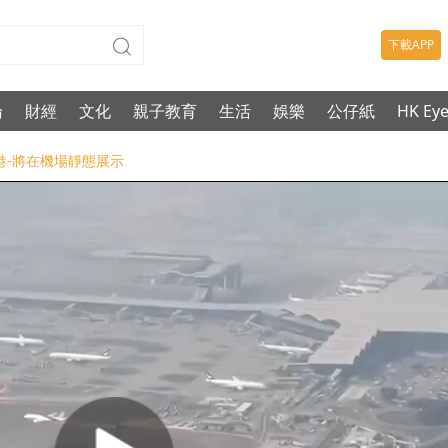
下載APP
論
財經
文化
親子教育
生活
娛樂
公仔紙
HK Ey
午抵港-將在機場靜態展示