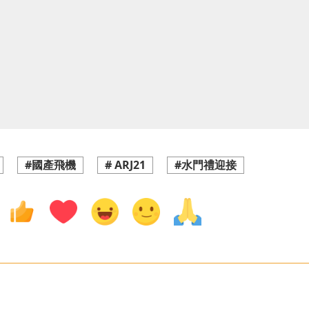
#國產飛機
# ARJ21
#水門禮迎接