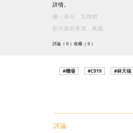
詳情。
圖：港台、互聯網
影片素材來源：鳳凰
評論（ 0 ）
收藏（ 0 ）
#機場
#C919
#林天福
評論