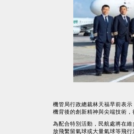
機管局行政總裁林天福早前表示，
機背後的創新精神與尖端技術，
為配合特別活動，民航處將在維
放飛繫留氣球或大量氣球等飛行