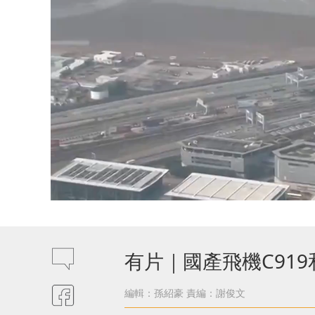
有片｜國產飛機C919
編輯：孫紹豪
責編：謝俊文