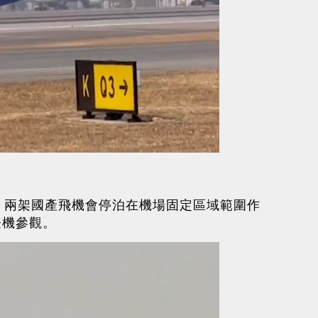
。
，兩架國產飛機會停泊在機場固定區域範圍作
登機參觀。