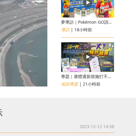
夢專訪｜Pokémon GO訓練員「蝦皮」16歲打上世界第一！戰友成最強後盾
專訪
| 18小時前
專題｜康體通新措施打不倒黃牛？室內運動場一場難求越炒越貴
視頻專題
| 21小時前
示
2023-12-12 14:38