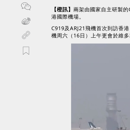
【橙訊】
兩架由國家自主研製的C
港國際機場。
C919及ARJ21飛機首次到訪
機周六（16日）上午更會於維