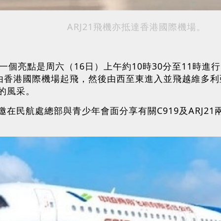
ARJ21飛機亦抵達香港國際機場。
的另一個亮點是周六（16日）上午約10時30分至11
0分由香港國際機場起飛，然後由西至東進入並飛越維多
的風采。
在民航處總部與青少年會面分享有關C919及ARJ2