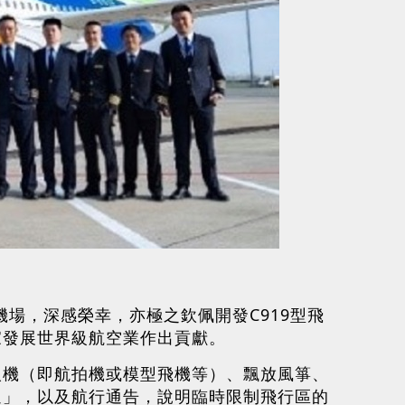
。
場，深感榮幸，亦極之欽佩開發C919型飛
家發展世界級航空業作出貢獻。
人機（即航拍機或模型飛機等）、飄放風箏、
通」，以及航行通告，說明臨時限制飛行區的