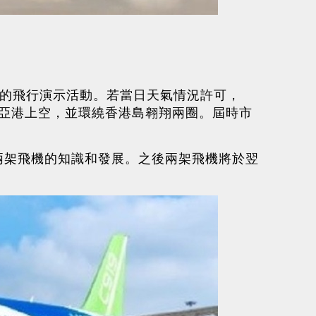
時進行的飛行演示活動。若當日天氣情況許可，
利亞港上空，並環繞香港島翱翔兩圈。屆時市
1兩架飛機的知識和發展。之後兩架飛機將於翌