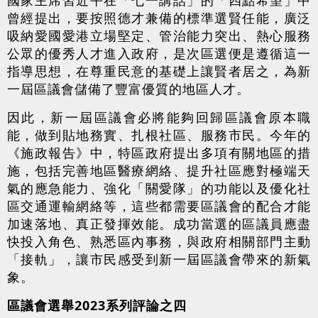
曾經提出，要按照德才兼備的標準選賢任能，廣泛
吸納愛國愛港立場堅定、管治能力突出、熱心服務
公眾的優秀人才進入政府，是次區選便是遵循這一
指導思想，在尊重民意的基礎上讓賢者居之，為新
一屆區議會儲備了豐富優質的地區人才。
因此，新一屆區議會必將能夠回歸區議會原本職
能，做到貼地務實、扎根社區、服務市民。今年的
《施政報告》中，特區政府提出多項有關地區的措
施，包括完善地區醫療網絡、提升社區應對極端天
氣的應急能力、強化「關愛隊」的功能以及優化社
區交通運輸網絡等，這些都需要區議會的配合才能
加速落地、真正發揮效能。成功當選的區議員應盡
快投入角色、熟悉區內事務，與政府相關部門主動
「接軌」，讓市民感受到新一屆區議會帶來的新氣
象。
區議會選舉2023系列評論之四