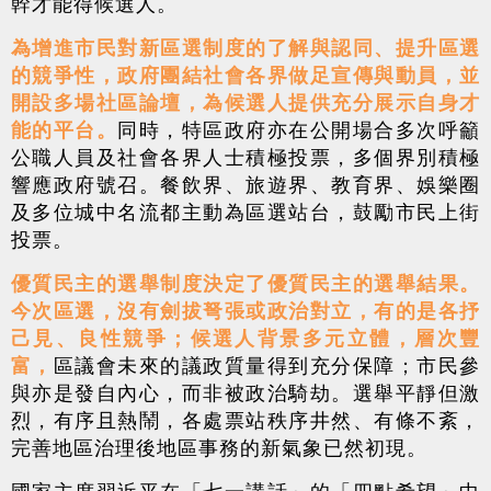
幹才能得候選人。
為增進市民對新區選制度的了解與認同、提升區選
的競爭性，政府團結社會各界做足宣傳與動員，並
開設多場社區論壇，為候選人提供充分展示自身才
能的平台。
同時，特區政府亦在公開場合多次呼籲
公職人員及社會各界人士積極投票，多個界別積極
響應政府號召。餐飲界、旅遊界、教育界、娛樂圈
及多位城中名流都主動為區選站台，鼓勵市民上街
投票。
優質民主的選舉制度決定了優質民主的選舉結果。
今次區選，沒有劍拔弩張或政治對立，有的是各抒
己見、良性競爭；候選人背景多元立體，層次豐
富，
區議會未來的議政質量得到充分保障；市民參
與亦是發自內心，而非被政治騎劫。選舉平靜但激
烈，有序且熱鬧，各處票站秩序井然、有條不紊，
完善地區治理後地區事務的新氣象已然初現。
國家主席習近平在「七一講話」的「四點希望」中