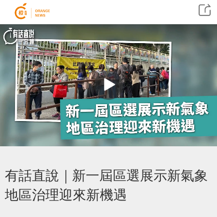
有話直說｜新一屆區選展示新氣象
地區治理迎來新機遇