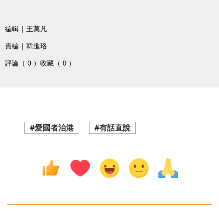
編輯 | 王莫凡
責編 | 韓進珞
評論（ 0 ）
收藏（ 0 ）
#愛國者治港
#有話直說