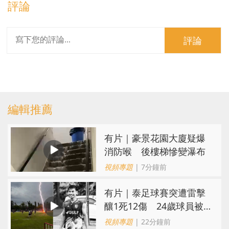
評論
評論
編輯推薦
有片｜豪景花園大廈疑爆
消防喉 後樓梯慘變瀑布
視頻專題
| 7分鐘前
有片｜泰足球賽突遭雷擊
釀1死12傷 24歲球員被
閃電劈中亡
視頻專題
| 22分鐘前