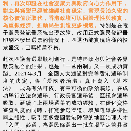
利，再次印證在社會凝聚力與政府向心力作用下，
對立與撕裂已經被維護社會穩定、實現長治久安的
核心價值所取代，香港政壇可以回歸理性與務實，
為重振經濟、推動民生創造更多機遇。
特別是在電
子選民登記冊系統出現故障、改用正式選民登記冊
印刷本發出選票的情況下，區選仍能實現這樣的投
票盛況，已屬相當不易。
此次區議會選舉順利進行，是特區政府與社會各界
默契配合的結果，也是「一國兩制」又一次成功實
踐。2021年3月，全國人大通過對完善香港選舉制
度的決定，將「愛國者治港」真正寫入《基本
法》，成為有法可依、有章可循的政治底線。在成
功舉行立法會選舉、行政長官選舉後，區議會選舉
吸取、延續了上兩場選舉的成功經驗，在優化資格
審查制度的同時，拓寬參選渠道、增加選舉多樣性
與立體性，吸引更多愛國愛港陣營的地區治理人才
「入閘」參選，為選民篩選出一批立場堅定兼具實