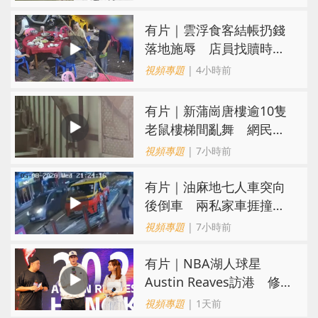
​有片｜雲浮食客結帳扔錢
落地施辱 店員找贖時還
施彼身獲老闆肯定
視頻專題
| 4小時前
有片｜新蒲崗唐樓逾10隻
老鼠樓梯間亂舞 網民嚇
親：每次經過都要好大勇
視頻專題
| 7小時前
氣
有片｜油麻地七人車突向
後倒車 兩私家車捱撞
司機不顧而去
視頻專題
| 7小時前
有片｜NBA湖人球星
Austin Reaves訪港 修
頓與青少年交流球技
視頻專題
| 1天前