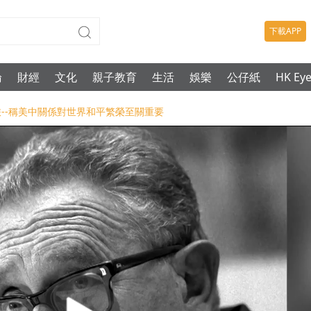
下載APP
論
財經
文化
親子教育
生活
娛樂
公仔紙
HK Ey
之旅--稱美中關係對世界和平繁榮至關重要