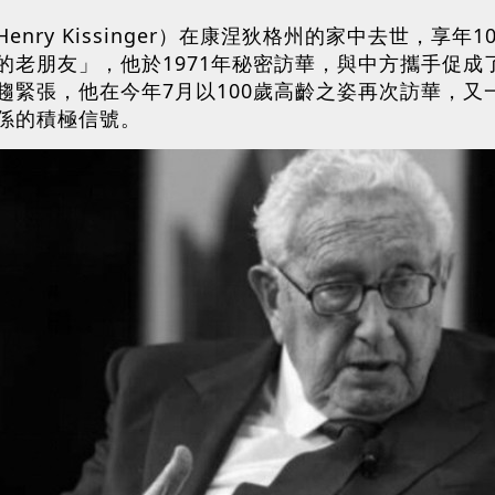
nry Kissinger）在康涅狄格州的家中去世，享年
老朋友」，他於1971年秘密訪華，與中方攜手促成了
趨緊張，他在今年7月以100歲高齡之姿再次訪華，
係的積極信號。