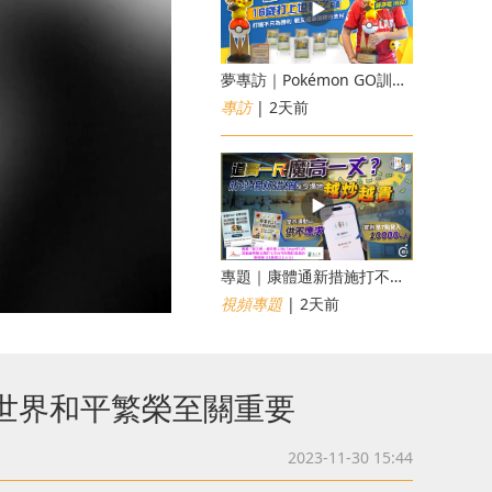
夢專訪｜Pokémon GO訓練員「蝦皮」16歲打上世界第一！戰友成最強後盾
專訪
| 2天前
專題｜康體通新措施打不倒黃牛？室內運動場一場難求越炒越貴
視頻專題
| 2天前
世界和平繁榮至關重要
2023-11-30 15:44