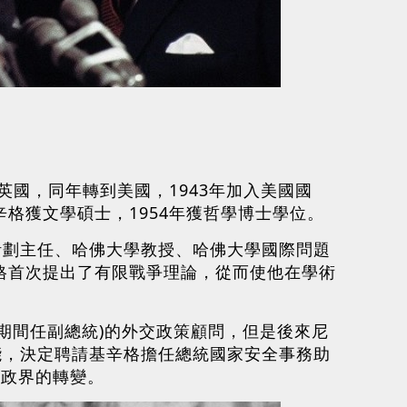
英國，同年轉到美國，1943年加入美國國
格獲文學碩士，1954年獲哲學博士學位。
計劃主任、哈佛大學教授、哈佛大學國際問題
辛格首次提出了有限戰爭理論，從而使他在學術
77期間任副總統)的外交政策顧問，但是後來尼
能，決定聘請基辛格擔任總統國家安全事務助
到政界的轉變。