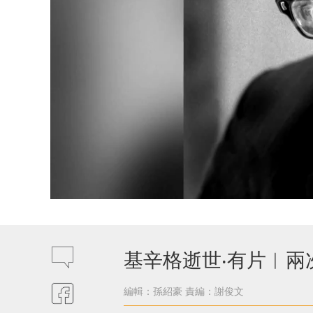
基辛格逝世‧有片︱
編輯：孫紹豪
責編：謝俊文