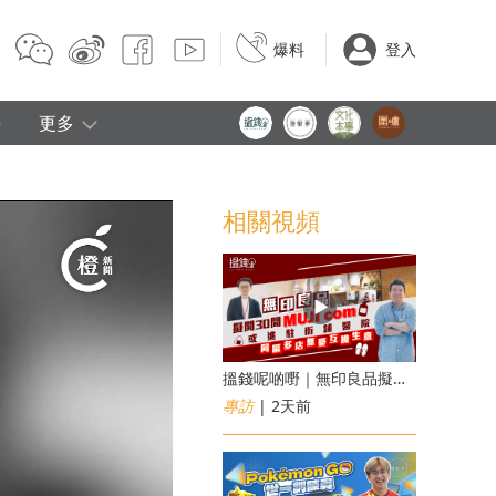
爆料
登入
e
更多
相關視頻
搵錢呢啲嘢｜無印良品擬開30間「MUJI com」 或進駐街舖醫院 同區多店無憂互搶生意
專訪
| 2天前