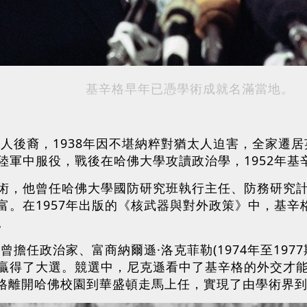
基辛格早年已憑學術成就名滿當地。
太人後裔，1938年因不堪納粹對猶太人迫害，全家遷居
軍中服役，戰後在哈佛大學攻讀政治學，1952年基辛
術，他曾任哈佛大學國防研究班執行主任、防務研究
富。在1957年出版的《核武器與對外政策》中，基
。
曾擔任政治家、富商納爾遜·洛克菲勒(1974年至19
贏得了大選。競選中，尼克遜看中了基辛格的外交才
基辛格離開哈佛校園到華盛頓走馬上任，實現了由學術界