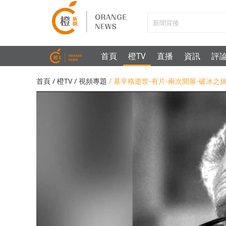
首頁
橙TV
直播
資訊
評
首頁
/
橙TV
/
視頻專題
/ 基辛格逝世-有片-兩次開展-破冰