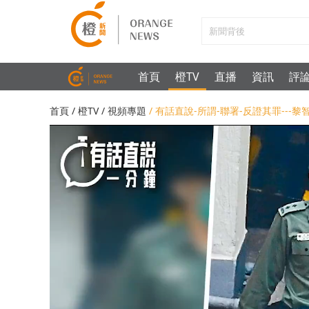
首頁
橙TV
直播
資訊
評
首頁
/
橙TV
/
視頻專題
/ 有話直說-所謂-聯署-反證其罪---