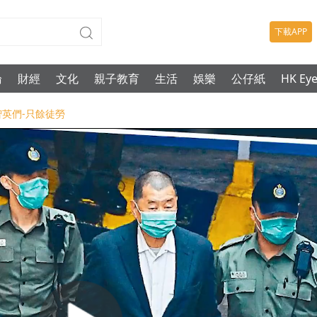
下載APP
論
財經
文化
親子教育
生活
娛樂
公仔紙
HK Ey
黎智英們-只餘徒勞