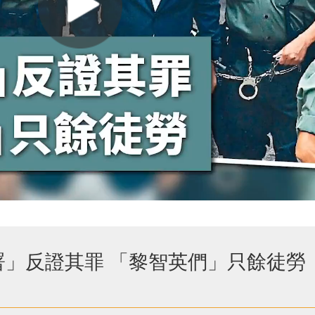
署」反證其罪 「黎智英們」只餘徒勞