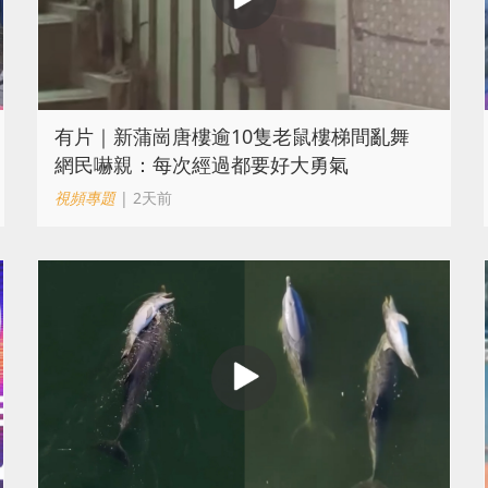
有片｜新蒲崗唐樓逾10隻老鼠樓梯間亂舞
網民嚇親：每次經過都要好大勇氣
視頻專題
| 2天前