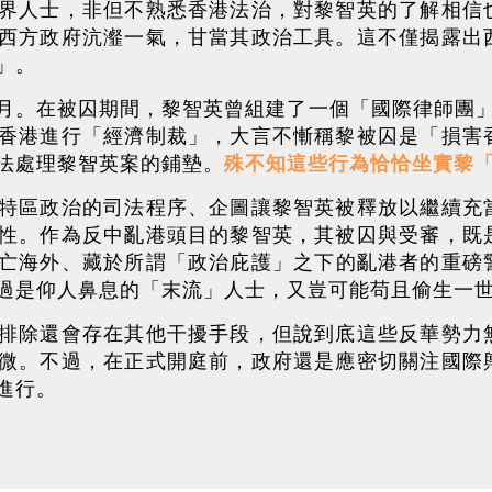
界人士，非但不熟悉香港法治，對黎智英的了解相信
西方政府沆瀣一氣，甘當其政治工具。這不僅揭露出
」。
月。在被囚期間，黎智英曾組建了一個「國際律師團」
香港進行「經濟制裁」，大言不慚稱黎被囚是「損害
法處理黎智英案的鋪墊。
殊不知這些行為恰恰坐實黎
特區政治的司法程序、企圖讓黎智英被釋放以繼續充
性。作為反中亂港頭目的黎智英，其被囚與受審，既
亡海外、藏於所謂「政治庇護」之下的亂港者的重磅
過是仰人鼻息的「末流」人士，又豈可能苟且偷生一
排除還會存在其他干擾手段，但說到底這些反華勢力
微。不過，在正式開庭前，政府還是應密切關注國際
進行。