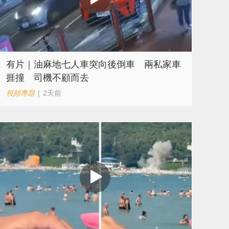
有片｜油麻地七人車突向後倒車 兩私家車
捱撞 司機不顧而去
視頻專題
| 2天前