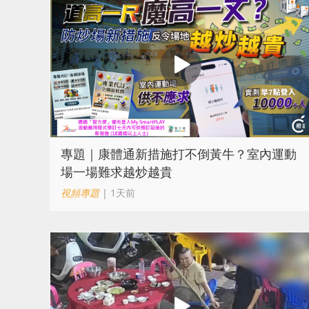
專題｜康體通新措施打不倒黃牛？室內運動
場一場難求越炒越貴
視頻專題
| 1天前