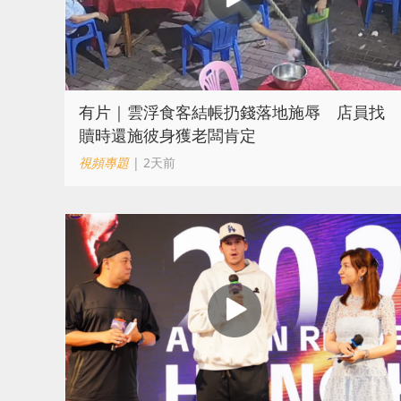
​有片｜雲浮食客結帳扔錢落地施辱 店員找
贖時還施彼身獲老闆肯定
視頻專題
| 2天前