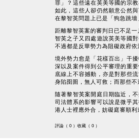
罪」？這些遠在英美等國的宗教
如此，這些人卻仍然願意公然與
在黎智英問題上已是「狗急跳墻
距離黎智英案的審判日已不足一
智英之子又四處遊說英美等國對
不過都是反華勢力為阻礙政府依
境外勢力愈是「花樣百出」干擾
深以及案件得到公平審理的重要
底線上不容撼動，亦是對那些流
身陷囹圄，無人可救；而那些不
隨著黎智英案開庭日期臨近，不
司法體系的影響可以說是微乎其
港人士裡應外合，妨礙庭審順利
評論（ 0 ）
收藏（ 0 ）