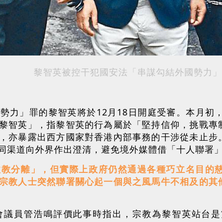
黎智英被控干犯國安法「串謀勾結外國勢力」
勢力」罪的黎智英將於12月18日開庭受審。本月初
黎智英」，指黎智英的行為屬於「堅持信仰，挑戰專
，亦暴露出西方國家對香港內部事務的干涉從未止步
同渠道向外界作出澄清，避免境外媒體借「十人聯署
政教分離」，但實際上政府仍然通過各種巧立名目的
宗教人士突然聯署關心起一個與之風馬牛不相及的其
會議員管浩鳴評價此事時指出，宗教為黎智英站台是