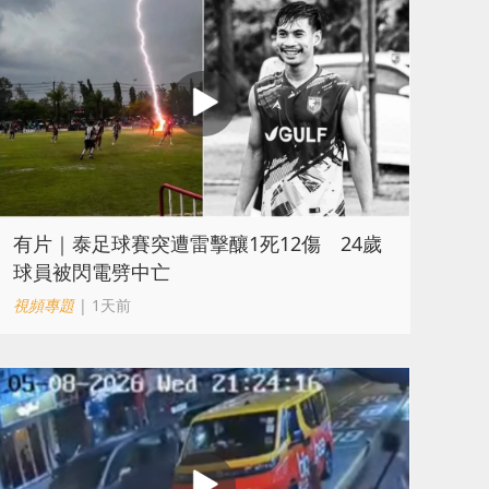
有片｜泰足球賽突遭雷擊釀1死12傷 24歲
球員被閃電劈中亡
視頻專題
| 1天前