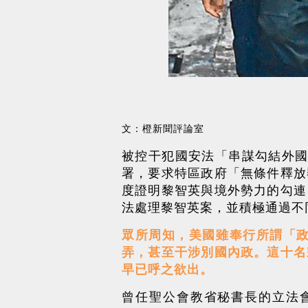
文：橙新聞評論室
被控干犯國安法「串謀勾結外國
署，要求特區政府「無條件釋放
度證明黎智英與境外勢力的勾連
法處理黎智英案，並積極通過不
眾所周知，美國雖奉行所謂「
弄，甚至干涉別國內政。這十名
早已呼之欲出。
曾任聖公會教省秘書長的立法