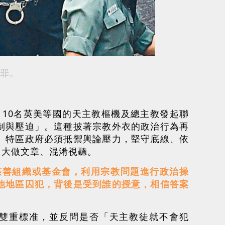
罪。
，10名英美等國的天主教樞機及總主教發起聯
制與壓迫」。這種披著宗教外衣的政治行為再
。特區政府必須抵禦輿論壓力，堅守底線、依
」大做文章、混淆視聽。
慈善組織或基金會，利用宗教問題進行政治操
他地區囚犯，背後是受到誰的授意，相信答案
雙重標准，並反問是否「天主教徒就不會犯