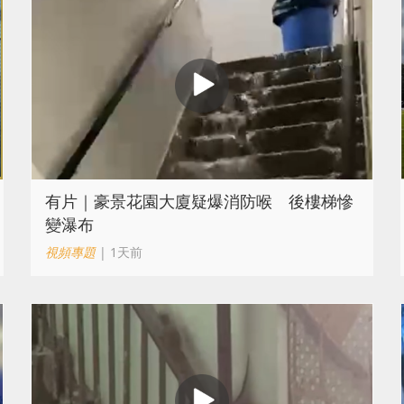
有片｜豪景花園大廈疑爆消防喉 後樓梯慘
變瀑布
視頻專題
| 1天前