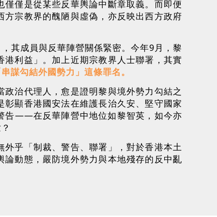
也僅僅是從某些反華輿論中斷章取義。而即便
西方宗教界的醜陋與虛偽，亦反映出西方政府
，其成員與反華陣營關係緊密。今年9月，黎
香港利益」。加上近期宗教界人士聯署，其實
「串謀勾結外國勢力」這條罪名。
當政治代理人，愈是證明黎與境外勢力勾結之
是彰顯香港國安法在維護長治久安、堅守國家
警告——在反華陣營中地位如黎智英，如今亦
世？
無外乎「制裁、警告、聯署」，對於香港本土
輿論動態，嚴防境外勢力與本地殘存的反中亂