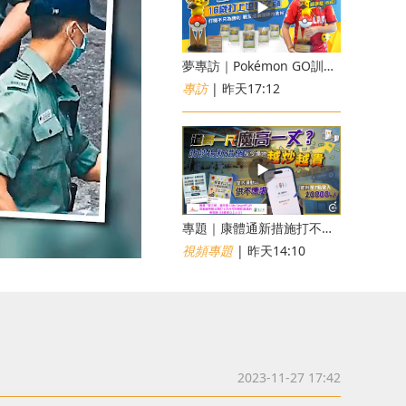
夢專訪｜Pokémon GO訓練員「蝦皮」16歲打上世界第一！戰友成最強後盾
專訪
| 昨天17:12
專題｜康體通新措施打不倒黃牛？室內運動場一場難求越炒越貴
視頻專題
| 昨天14:10
2023-11-27 17:42