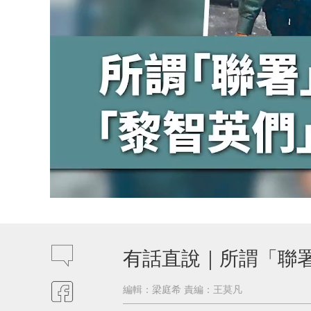
有話直說｜所謂「聯
編輯：梁庭希
責編：王莫凡