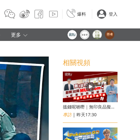
爆料
登入
e
更多
相關視頻
搵錢呢啲嘢｜無印良品擬開30間「MUJI com」 或進駐街舖醫院 同區多店無憂互搶生意
專訪
| 昨天17:30