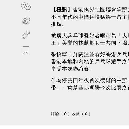
【橙訊】
香港僑界社團聯會承辦
不同年代的中國乒壇猛將一齊主
推廣。
被廣大乒乓球愛好者暱稱為「大
王」美譽的林慧卿女士共同下場
張怡寧十分關注並看好香港乒乓
香港本地和內地的乒乓球選手之
享受本次聯誼賽。
作為停賽四年後首次復辦的主辦
带。」黄楚基亦期盼今次比賽之
評論（ 0 ）
收藏（ 0 ）