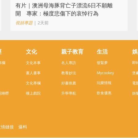
有片｜澳洲母海豚背亡子漂流6日不願離
開 專家：極度悲傷下的哀悼行為
視頻專題
| 2天前
經
文化
親子教育
生活
娛
專欄
文化本事
名人專訪
發緊夢
即
書人書事
教養妙法
Mycookey
煲
玩樂情報
文化專欄
好書推薦
電
飲食優惠
呢啲嘢
樓上戲院
升學導航
娛
友情鏈接
爆料