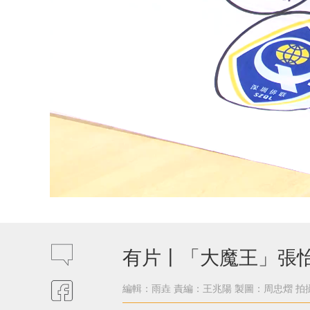
有片丨「大魔王」張
編輯：雨垚
責編：王兆陽
製圖：周忠熠
拍