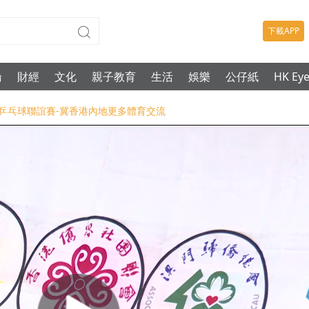
下載APP
論
財經
文化
親子教育
生活
娛樂
公仔紙
HK Ey
界乒乓球聯誼賽-冀香港內地更多體育交流