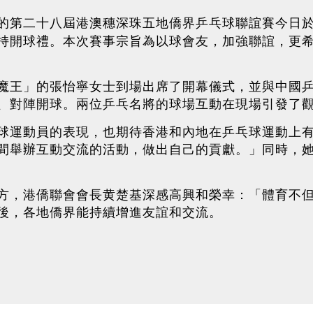
屆港澳穗深珠五地僑界乒乓球聯誼賽今日
的第二十八
持開球禮。本次賽事宗旨為以球會友，加強聯誼，更
魔王」的張怡寧女士到場出席了開幕儀式，並與中國
、對陣開球。兩位乒乓名將的球場互動在現場引發了
球運動員的表現，也期待香港和內地在乒乓球運動上
間舉辦互動交流的活動，做出自己的貢獻。」同時，
方，港僑聯會會長黄楚基深感高興和榮幸：「體育不
後，各地僑界能持續增進友誼和交流。