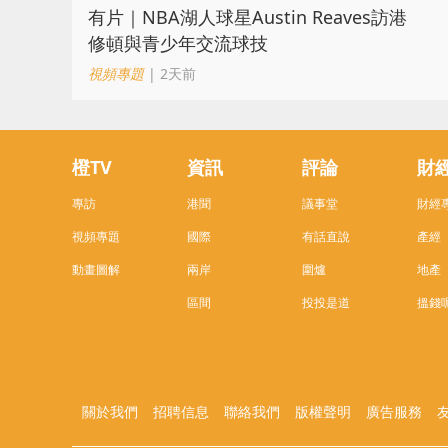
有片｜NBA湖人球星Austin Reaves訪港
修頓與青少年交流球技
視頻專題
| 2天前
橙TV
資訊
評論
財
專訪
港聞
議事堂
財經
視頻專題
國際
有話直說
產經
動畫圖解
兩岸
圍爐
地產
區間
投投是道
搵錢
關於我們
招聘信息
聯絡我們
版權聲明
廣告服務