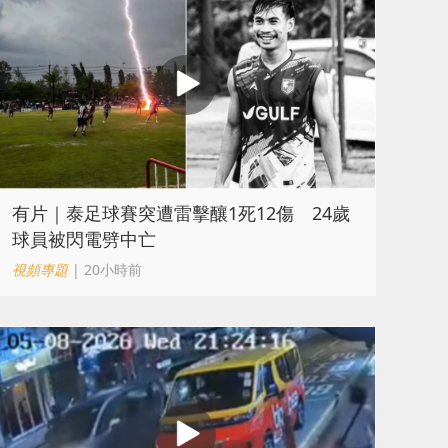
有片｜泰足球賽突遭雷擊釀1死12傷 24歲
球員被閃電劈中亡
視頻專題
| 20小時前