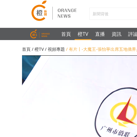
首頁
橙TV
直播
資訊
評
首頁
/
橙TV
/
視頻專題
/ 有片丨-大魔王-張怡寧出席五地僑