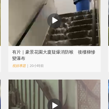
有片｜豪景花園大廈疑爆消防喉 後樓梯慘
變瀑布
視頻專題
| 20小時前