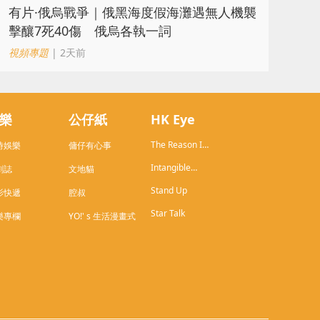
​有片·俄烏戰爭｜俄黑海度假海灘遇無人機襲
擊釀7死40傷 俄烏各執一詞
視頻專題
| 2天前
樂
公仔紙
HK Eye
The Reason I
時娛樂
傭仔有心事
Live in HK
Intangible
劇誌
文地貓
Cultural
Stand Up
Heritage of
影快遞
腔叔
Hong Kong
Star Talk
樂專欄
YO!' s 生活漫畫式