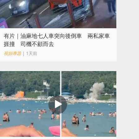
有片｜油麻地七人車突向後倒車 兩私家車
捱撞 司機不顧而去
視頻專題
| 1天前