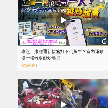
專題｜康體通新措施打不倒黃牛？室內運動
場一場難求越炒越貴
視頻專題
|