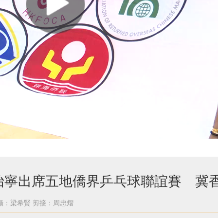
怡寧出席五地僑界乒乓球聯誼賽 冀
攝：梁希賢
剪接：周忠熠