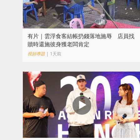
​有片｜雲浮食客結帳扔錢落地施辱 店員找
贖時還施彼身獲老闆肯定
視頻專題
| 1天前