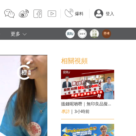
爆料
登入
e
更多
相關視頻
搵錢呢啲嘢｜無印良品擬開30間「MUJI com」 或進駐街舖醫院 同區多店無憂互搶生意
專訪
| 3小時前