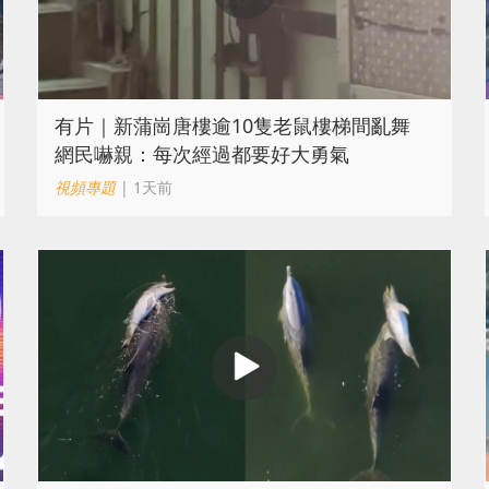
有片｜新蒲崗唐樓逾10隻老鼠樓梯間亂舞
網民嚇親：每次經過都要好大勇氣
視頻專題
| 1天前