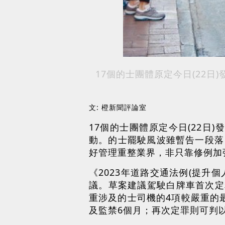
17個的士團體原定今日(22
文: 橙新聞評論室
17個的士團體原定今日(22日
動。的士罷駛風波雖暫告一段落
好管理重整業界，非只靠修例加
《2023年道路交通法例(提升
議。草案建議駕駛白牌車首次定
重涉及的士司機的4項較嚴重的
及監禁6個月；再次定罪則可判以