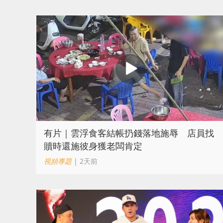
​有片｜雲浮食客結帳扔錢落地施辱 店員找
贖時還施彼身獲老闆肯定
視頻專題
| 2天前