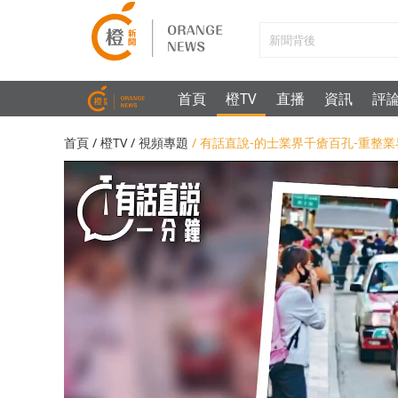
首頁
橙TV
直播
資訊
評
首頁
/
橙TV
/
視頻專題
/ 有話直說-的士業界千瘡百孔-重整