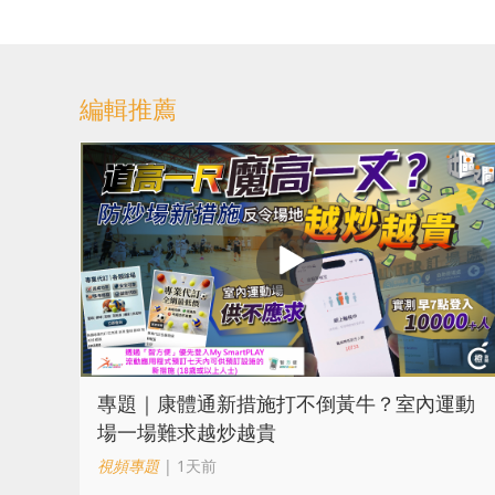
編輯推薦
專題｜康體通新措施打不倒黃牛？室內運動
場一場難求越炒越貴
視頻專題
| 1天前