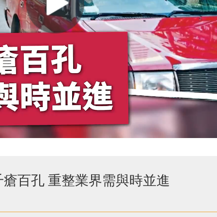
瘡百孔 重整業界需與時並進