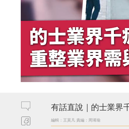
有話直說｜的士業界千
編輯：王莫凡
責編：周琋瑜