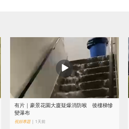
有片｜豪景花園大廈疑爆消防喉 後樓梯慘
變瀑布
視頻專題
| 1天前