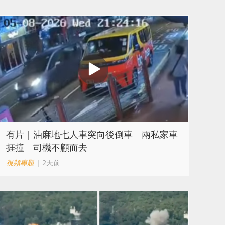
有片｜油麻地七人車突向後倒車 兩私家車
捱撞 司機不顧而去
視頻專題
| 2天前