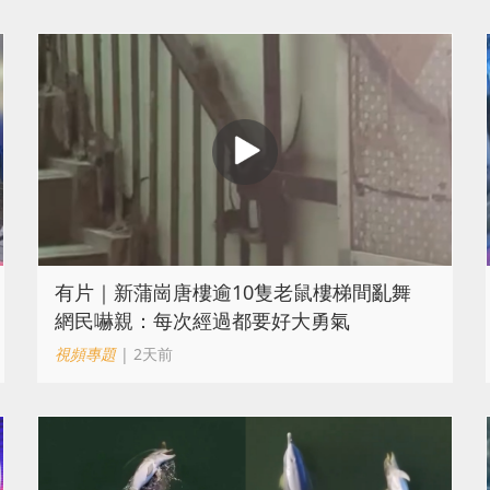
有片｜新蒲崗唐樓逾10隻老鼠樓梯間亂舞
網民嚇親：每次經過都要好大勇氣
視頻專題
| 2天前