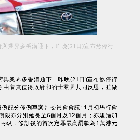
府與業界多番溝通下，昨晚(21日)宣布煞停行
府與業界多番溝通下，昨晚(21日)宣布煞停行
原由着實值得政府和的士業界共同反思，並做
機違例記分條例草案》委員會會議11月初舉行會
期限亦分別延長至6個月及12個月；亦建議加
兩級，修訂後的首次定罪最高罰款為1萬港元