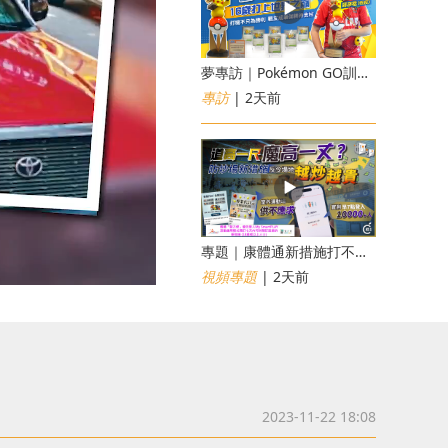
夢專訪｜Pokémon GO訓練員「蝦皮」16歲打上世界第一！戰友成最強後盾
專訪
| 2天前
專題｜康體通新措施打不倒黃牛？室內運動場一場難求越炒越貴
視頻專題
| 2天前
2023-11-22 18:08