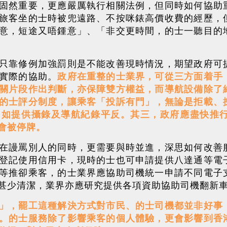
固然重要，更應嚴厲執行相關法例，但同時如何協助
旅客坐的士時被兜遠路、不按咪錶高價收費的經歷，
意，短途又唔鍾意」、「非交更時間，的士一聽目的
只靠修例加強罰則是不能改善現時情況，期望政府可
實際的協助。
政府在重整的士業界，可從三方面着手
關片段作出判斷，亦保障雙方權益，而導航設備除了
的士評分制度，讓乘客「投訴有門」，無論是拒載、
，如提供攝錄及導航紀錄平反。其三，政府應盡快推
會被停牌。
在謾罵別人的同時，更需要與時並進，深思如何改善
登記使用信用卡，現時的士也可申請提供八達通等電
等推卻乘客，的士業界應協助司機統一申請不同電子
甚少清潔，業界亦應研究提供各項資助協助司機翻新
」，罷工這種解決方式對市民、的士司機都並非好事
。的士服務除了影響乘客的個人體驗，更會影響到香