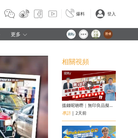
爆料
登入
e
更多
相關視頻
搵錢呢啲嘢｜無印良品擬開30間「MUJI com」 或進駐街舖醫院 同區多店無憂互搶生意
專訪
| 2天前