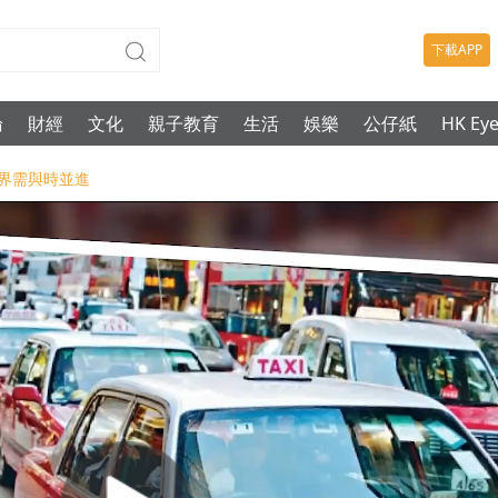
下載APP
論
財經
文化
親子教育
生活
娛樂
公仔紙
HK Ey
業界需與時並進