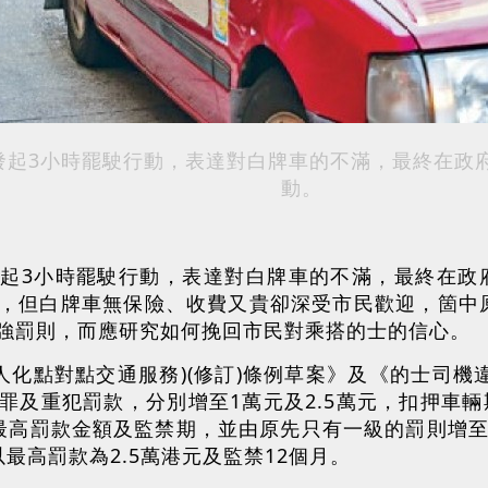
日)發起3小時罷駛行動，表達對白牌車的不滿，最終在政
動。
)發起3小時罷駛行動，表達對白牌車的不滿，最終在政
，但白牌車無保險、收費又貴卻深受市民歡迎，箇中
強罰則，而應研究如何挽回市民對乘搭的士的信心。
個人化點對點交通服務)(修訂)條例草案》及《的士司
罪及重犯罰款，分別增至1萬元及2.5萬元，扣押車輛
最高罰款金額及監禁期，並由原先只有一級的罰則增至
最高罰款為2.5萬港元及監禁12個月。