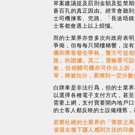
草案建議提及罰則金額及監禁期
蒼百孔的真正因由。經常會聽到
士司機揀客、兜路、「長途唔鍾
士客都會遇上以上煩惱。
而的士業界亦曾多次向政府表明
爭拗，但每每只聞樓梯響，沒有
機和乘客發生爭執，警方可從相
路」的證據。其二，運輸署可設
斂，但相關司機亦可作出上訴
等，將被扣分，累積到一定分數
白牌車是非法行爲，但的士業界
以選擇各種電子支付方式，甚至
需要上網，支付寶要開內地戶口
的士客人都反映的士設備殘舊，
若要杜絕的士業界的「害群之馬
省過去種下讓人感到欠佳的印象