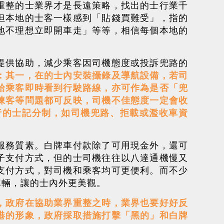
重整的士業界才是長遠策略，找出的士行業千
但本地的士客一樣感到「貼錢買難受」，指的
地不理想立即開車走」等等，相信每個本地的
提供協助，減少乘客因司機態度或投訴兜路的
：其一，在的士內安裝攝錄及導航設備，若司
給乘客即時看到行駛路線，亦可作為是否「兜
揀客等問題都可反映，司機不佳態度一定會收
行的士記分制，如司機兜路、拒載或濫收車資
服務質素。白牌車付款除了可用現金外，還可
子支付方式，但的士司機往往以八達通機慢又
支付方式，對司機和乘客均可更便利。而不少
車輛，讓的士內外更美觀。
，政府在協助業界重整之時，業界也要好好反
港的形象，政府採取措施打擊「黑的」和白牌