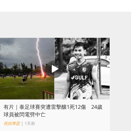
有片｜泰足球賽突遭雷擊釀1死12傷 24歲
球員被閃電劈中亡
視頻專題
| 1天前