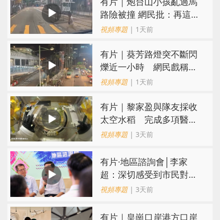
有片｜炮台山小孩亂過馬
路險被撞 網民批：再這樣
很快轉生
視頻專題
| 1天前
有片｜葵芳路燈突不斷閃
爍近一小時 網民戲稱
「葵芳夜繽紛」
視頻專題
| 1天前
有片｜黎家盈與隊友採收
太空水稻 完成多項醫學
檢查
視頻專題
| 3天前
有片∙地區諮詢會│李家
超：深切感受到市民對香
港未來期盼 會認真研究
視頻專題
| 3天前
每一份意見
有片｜皇崗口岸港方口岸