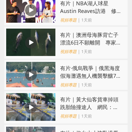
有片｜NBA湖人球星
Austin Reaves訪港 修
頓與青少年交流球技
視頻專題
| 1天前
有片｜澳洲母海豚背亡子
漂流6日不願離開 專家：
極度悲傷下的哀悼行為
視頻專題
| 1天前
​有片·俄烏戰爭｜俄黑海度
假海灘遇無人機襲擊釀7死
40傷 俄烏各執一詞
視頻專題
| 1天前
有片｜黃大仙客貨車掉頭
跣胎險撞途人 網民：飄
移得好靚喎
視頻專題
| 1天前