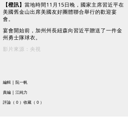
【橙訊】
當地時間11月15日晚，國家主席習近平在
美國舊金山出席美國友好團體聯合舉行的歡迎宴
會。
宴會開始前，加州州長紐森向習近平贈送了一件金
州勇士隊球衣。
影片來源：央視
編輯 | 阮一帆
責編 | 江純力
評論（ 0 ）
收藏（ 0 ）