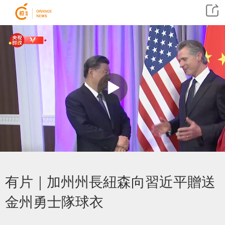
有片｜加州州長紐森向習近平贈送
金州勇士隊球衣