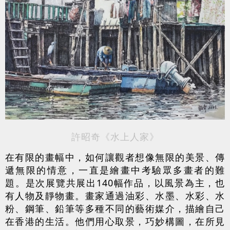
許昭奇《水上人家》
在有限的畫幅中，如何讓觀者想像無限的美景、傳
遞無限的情意，一直是繪畫中考驗眾多畫者的難
題。是次展覽共展出140幅作品，以風景為主，也
有人物及靜物畫。畫家通過油彩、水墨、水彩、水
粉、鋼筆、鉛筆等多種不同的藝術媒介，描繪自己
在香港的生活。他們用心取景，巧妙構圖，在所見