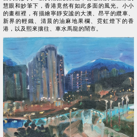
慧眼和妙筆下，香港竟然有如此多面的風光。小小
的畫框裡，有描繪寧靜安謐的大澳、昂平的纜車、
新界的輕鐵、清晨的油麻地果欄、霓虹燈下的香
港，以及熙來攘往、車水馬龍的鬧市。