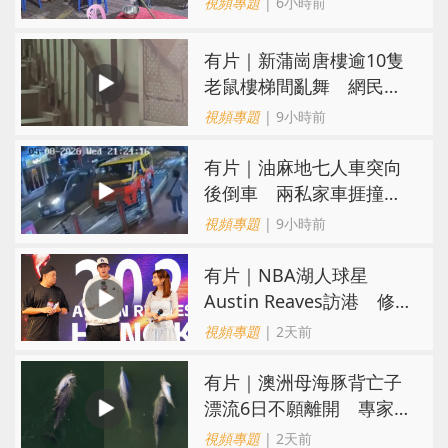
視頻專題
| 6小時前
有片｜新蒲崗唐樓逾10隻
老鼠樓梯間亂舞 網民嚇
親：每次經過都要好大勇
視頻專題
| 9小時前
氣
有片｜油麻地七人車突向
後倒車 兩私家車捱撞
司機不顧而去
視頻專題
| 9小時前
有片｜NBA湖人球星
Austin Reaves訪港 修
頓與青少年交流球技
視頻專題
| 2天前
有片｜澳洲母海豚背亡子
漂流6日不願離開 專家：
極度悲傷下的哀悼行為
視頻專題
| 2天前