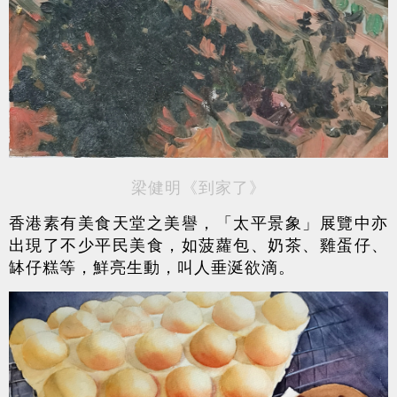
梁健明《到家了》
香港素有美食天堂之美譽，「太平景象」展覽中亦
出現了不少平民美食，如菠蘿包、奶茶、雞蛋仔、
缽仔糕等，鮮亮生動，叫人垂涎欲滴。