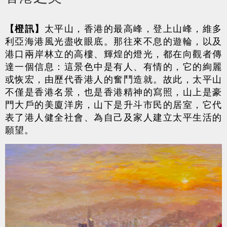
【橙訊】
太平山，香港的最高峰，登上山峰，維多
利亞海港風光盡收眼底。那往來不息的遊輪，以及
港口兩岸林立的高樓、輝煌的燈光，都在向觀者傳
達一個信息：這景色中是有人、有情的，它的絢麗
或
恢宏
，由歷代香港人的奮鬥造就。故此，太平山
不僅是香港名景，也是香港精神的寫照，山上是豪
門大戶的美廈洋房，山下是升斗市民的居室，它代
表了港人健全社會、為自己及家人建立太平生活的
願望。