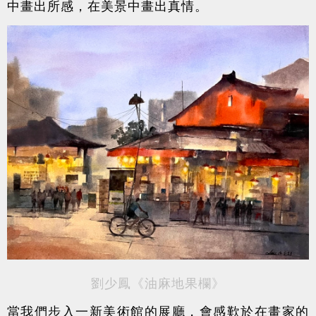
中畫出所感，在美景中畫出真情。
劉少鳳《油麻地果欄》
當我們步入一新美術館的展廳，會感歎於在畫家的