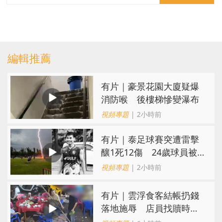
編輯推薦
有片｜豪景花園大廈疑爆
消防喉 後樓梯慘變瀑布
視頻專題
| 2小時前
有片｜泰足球賽突遭雷擊
釀1死12傷 24歲球員被
閃電劈中亡
視頻專題
| 2小時前
​有片｜雲浮食客結帳扔錢
落地施辱 店員找贖時還
施彼身獲老闆肯定