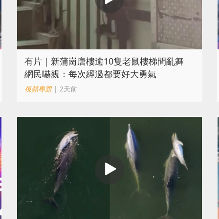
有片｜新蒲崗唐樓逾10隻老鼠樓梯間亂舞
網民嚇親：每次經過都要好大勇氣
視頻專題
| 2天前