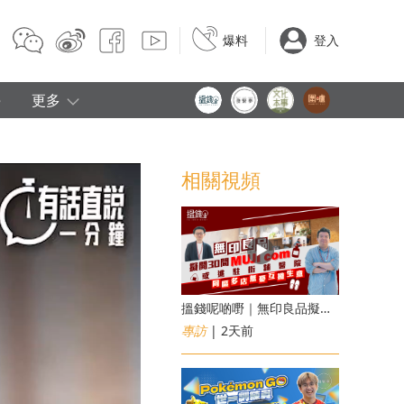
爆料
登入
e
更多
相關視頻
搵錢呢啲嘢｜無印良品擬開30間「MUJI com」 或進駐街舖醫院 同區多店無憂互搶生意
專訪
| 2天前