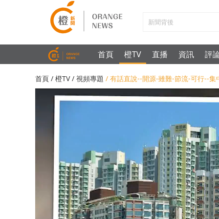
首頁
橙TV
直播
資訊
評
首頁
/
橙TV
/
視頻專題
/ 有話直說--開源-雖難-節流-可行-