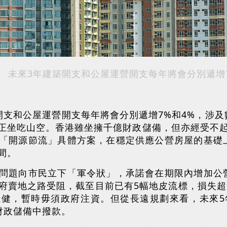
未來3年建築開支和公屋運營開支每年將會分別遞增7
開支和公屋運營開支每年將會分別遞增7%和4%，涉
正坐吃山空。香港雖坐擁千億財政儲備，但亦經受不起
「開源節流」具體方案，在穩定供應公營房屋的基礎
間。
問題向市民立下「軍令狀」，承諾會在期限內增加公
府賣地之路受阻，截至目前已有5幅地皮流標，損失超
健，暫時毋須政府注資。但從長遠規劃來看，未來5年
從財政儲備中撥款。