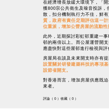
在經濟增長放緩大環境下，「開
獲800宗公共衛生及噪音投訴
散，扣分機制執行力不佳，鮮有
質，政府有責任定期評估這一計
位重派，增加公營房屋的流動性
此外，近期探討彩虹邨重建一事
邨的兩倍以上。而公屋運營開支
應盡快對這些屋邨進行檢視與評
房屋局在談及未來開支時亦有提
設置關於研發建築科技的專項基
設節省開支。
對香港而言，增加房屋供應既迫
來者。
評論（ 0 ）
收藏（ 0 ）