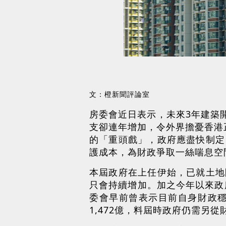
文：橙新聞評論室
房委會近日表示，未來3年建築
支卻連年增加，令外界擔憂香港
的「重頭戲」，政府應盡快制定
護成本，為財政爭取一絲喘息空
本屆政府在上任伊始，已就土地
只會持續增加。加之今年以來政
委會早前曾表示目前自身財政穩
1,472億，料屆時政府仍需另