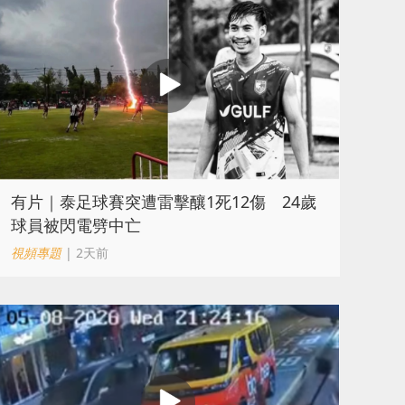
有片｜泰足球賽突遭雷擊釀1死12傷 24歲
球員被閃電劈中亡
視頻專題
| 2天前