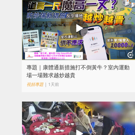
專題｜康體通新措施打不倒黃牛？室內運動
場一場難求越炒越貴
視頻專題
| 1天前