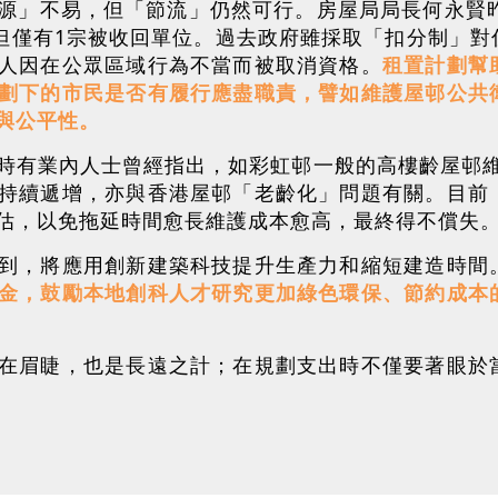
源」不易，但「節流」仍然可行。房屋局局長何永賢昨
，但僅有1宗被收回單位。過去政府雖採取「扣分制」
人因在公眾區域行為不當而被取消資格。
租置計劃幫
劃下的市民是否有履行應盡職責，譬如維護屋邨公共
與公平性。
時有業內人士曾經指出，如彩虹邨一般的高樓齡屋邨維修
持續遞增，亦與香港屋邨「老齡化」問題有關。目前
估，以免拖延時間愈長維護成本愈高，最終得不償失
到，將應用創新建築科技提升生產力和縮短建造時間
金，鼓勵本地創科人才研究更加綠色環保、節約成本
在眉睫，也是長遠之計；在規劃支出時不僅要著眼於