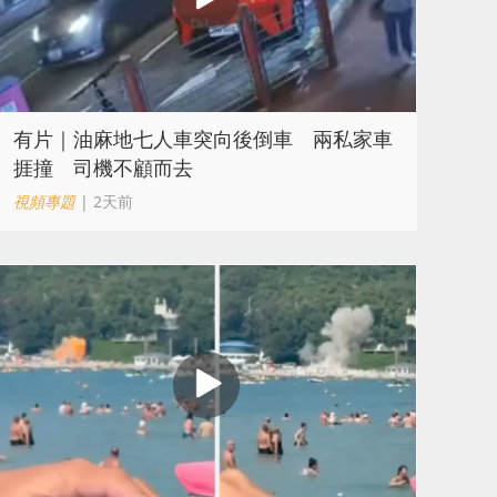
有片｜油麻地七人車突向後倒車 兩私家車
捱撞 司機不顧而去
視頻專題
| 2天前