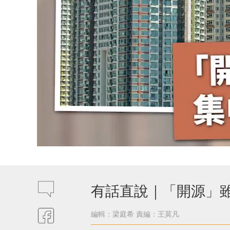
有話直說｜「開源」
編輯：梁庭希
責編：王莫凡