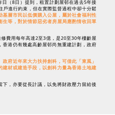
日（8日）提到，租置計劃屋邨在過去5年接
對住戶進行約束，但在實際監督過程中卻十分鬆
助基層市民以低價購入公屋，屬於社會福利性
衛生等，對於情節惡劣者房屋局應酌情收回單
費用每年高達2至3億，是20至30年樓齡屋
，香港仍有幾處高齡屋邨尚無重建計劃，政府
。
。
政府近年來大力扶持創科，可借此「東風」
的建材或建造手段，以創科力量為香港土地建
當下，亦要從長計議，以免將財政壓力留給後