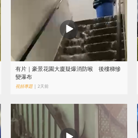
有片｜豪景花園大廈疑爆消防喉 後樓梯慘
變瀑布
視頻專題
| 2天前