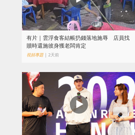
​有片｜雲浮食客結帳扔錢落地施辱 店員找
贖時還施彼身獲老闆肯定
視頻專題
| 2天前