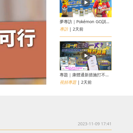
夢專訪｜Pokémon GO訓練員「蝦皮」16歲打上世界第一！戰友成最強後盾
專訪
| 2天前
專題｜康體通新措施打不倒黃牛？室內運動場一場難求越炒越貴
視頻專題
| 2天前
2023-11-09 17:41