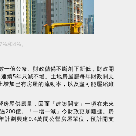
%和4%。
及數十億公帑。財政儲備不斷創下新低，財政開
連續5年只減不增。土地房屋屬每年財政開支
上增加已有房屋的流動率，以及盡可能壓縮維
營房屋供應量，因而「建築開支」一項在未來
過200億。「一增一減」令財政更加難捱。房
計劃興建9.4萬間公營房屋單位，預計開支