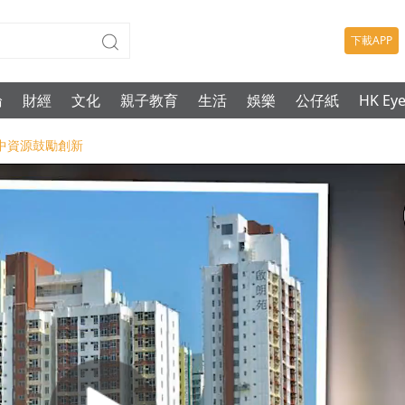
下載APP
論
財經
文化
親子教育
生活
娛樂
公仔紙
HK Ey
-集中資源鼓勵創新