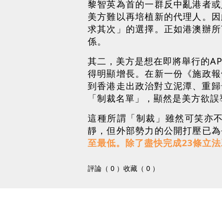
黎智英為首的一群反中亂港者或
美方難以再培植新的代理人。因
求其次」的選擇。正如港澳辦所
係。
其二，美方是想在即將舉行的A
得明顯增長。在新一份《施政報
到香港走出政治對立泥潭、重歸
「制裁名單」，顯然是美方欲誤
這種所謂「制裁」雖然可笑亦
靜，但外部勢力的公開打壓已為
至最低。除了盡快完成23條立
評論（ 0 ）
收藏（ 0 ）