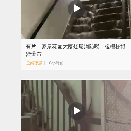
有片｜豪景花園大廈疑爆消防喉 後樓梯慘
變瀑布
視頻專題
| 10小時前