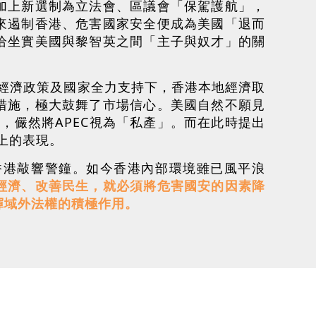
加上新選制為立法會、區議會「保駕護航」，
來遏制香港、危害國家安全便成為美國「退而
恰坐實美國與黎智英之間「主子與奴才」的關
振經濟政策及國家全力支持下，香港本地經濟取
措施，極大鼓舞了市場信心。美國自然不願見
，儼然將APEC視為「私產」。而在此時提出
上的表現。
香港敲響警鐘。如今香港內部環境雖已風平浪
經濟、改善民生，就必須將危害國安的因素降
揮域外法權的積極作用。