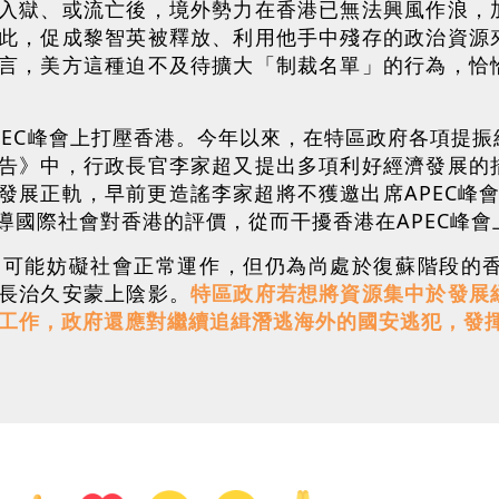
入獄、或流亡後，境外勢力在香港已無法興風作浪，
此，促成黎智英被釋放、利用他手中殘存的政治資源
言，美方這種迫不及待擴大「制裁名單」的行為，恰
PEC峰會上打壓香港。今年以來，在特區政府各項提
告》中，行政長官李家超又提出多項利好經濟發展的
發展正軌，早前更造謠李家超將不獲邀出席APEC峰會
導國際社會對香港的評價，從而干擾香港在APEC峰會
不可能妨礙社會正常運作，但仍為尚處於復蘇階段的
長治久安蒙上陰影。
特區政府若想將資源集中於發展
法工作，政府還應對繼續追緝潛逃海外的國安逃犯，發