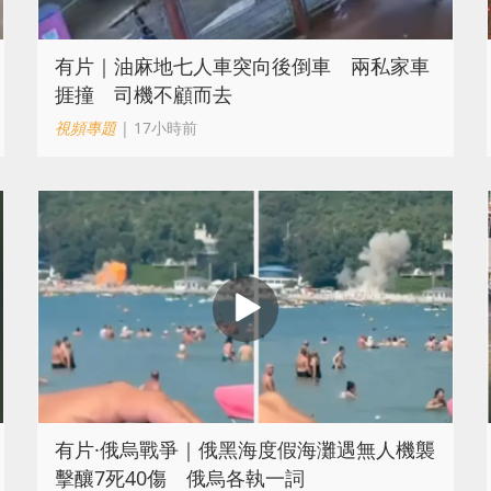
有片｜油麻地七人車突向後倒車 兩私家車
捱撞 司機不顧而去
視頻專題
| 17小時前
​有片·俄烏戰爭｜俄黑海度假海灘遇無人機襲
擊釀7死40傷 俄烏各執一詞