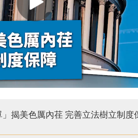
單」揭美色厲內荏 完善立法樹立制度