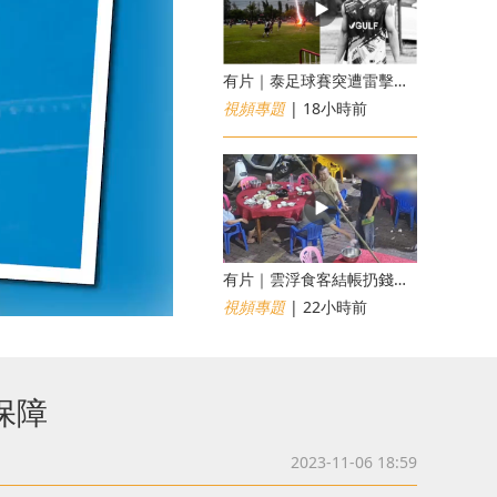
有片｜泰足球賽突遭雷擊釀1死12傷 24歲球員被閃電劈中亡
視頻專題
| 18小時前
​有片｜雲浮食客結帳扔錢落地施辱 店員找贖時還施彼身獲老闆肯定
視頻專題
| 22小時前
保障
2023-11-06 18:59