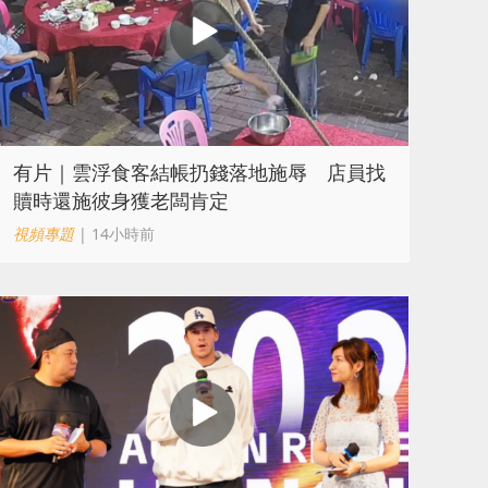
​有片｜雲浮食客結帳扔錢落地施辱 店員找
贖時還施彼身獲老闆肯定
視頻專題
| 14小時前