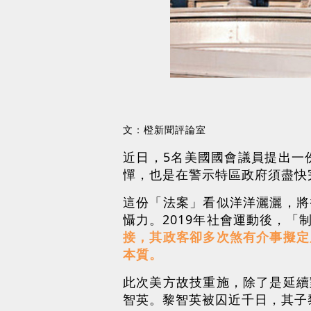
文：橙新聞評論室
近日，5名美國國會議員提出一
憚，也是在警示特區政府須盡快
這份「法案」看似洋洋灑灑，將
懾力。2019年社會運動後，
接，其政客卻多次煞有介事擬定
本質。
此次美方故技重施，除了是延續
智英。黎智英被囚近千日，其子