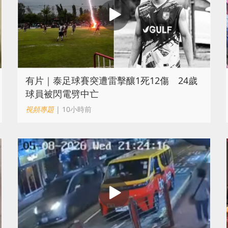
有片｜泰足球賽突遭雷擊釀1死12傷 24歲
球員被閃電劈中亡
視頻專題
| 10小時前