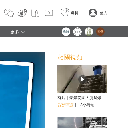
爆料
登入
e
更多
相關視頻
有片｜豪景花園大廈疑爆消防喉 後樓梯慘變瀑布
視頻專題
| 18小時前