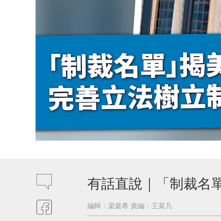
有話直說｜「制裁名
編輯：梁庭希
責編：王莫凡