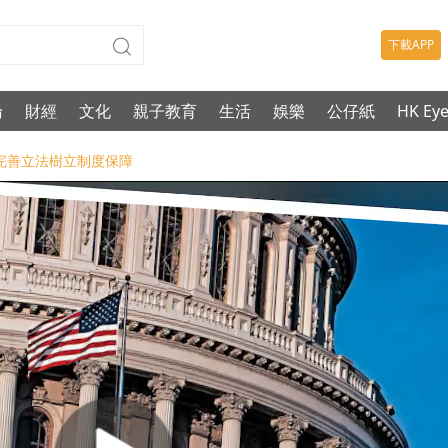
下載APP
論
財經
文化
親子教育
生活
娛樂
公仔紙
HK Ey
-完善立法樹立制度保障