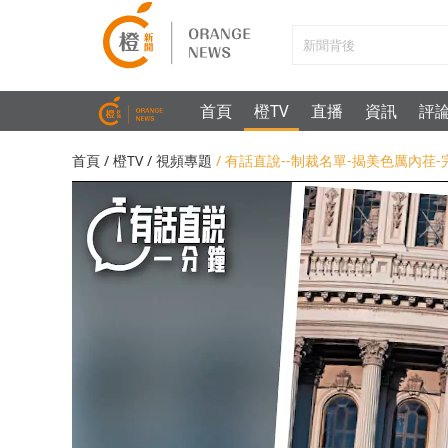
首頁
橙TV
直播
資訊
評
首頁
/
橙TV
/
視頻專題
/ 有話直說--制裁名單-揭美色厲內荏