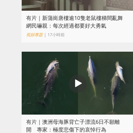
有片｜新蒲崗唐樓逾10隻老鼠樓梯間亂舞
網民嚇親：每次經過都要好大勇氣
視頻專題
| 17小時前
有片｜澳洲母海豚背亡子漂流6日不願離
開 專家：極度悲傷下的哀悼行為