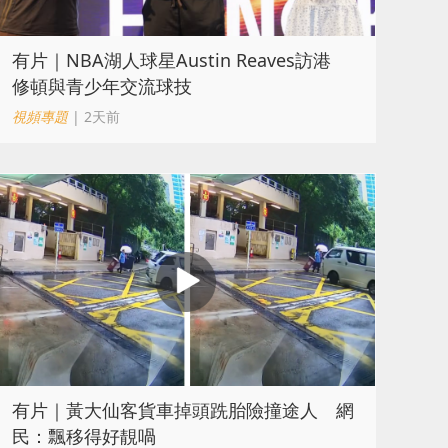
有片｜NBA湖人球星Austin Reaves訪港
修頓與青少年交流球技
視頻專題
| 2天前
有片｜黃大仙客貨車掉頭跣胎險撞途人 網
民：飄移得好靚喎