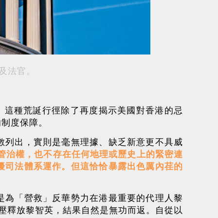
員及法官。
。這種荒誕行徑除了再度揭示美國對香港的忌
的制度保障。
數列出，實則是毫無理據、缺乏新意更不具威
管治權，也不存在任何地理或歷史上的緊密連
擾司法體系運作。但這恰恰暴露出色厲內荏的
是為「營救」反華勢力在港最重要的代理人黎
壓釋放黎智英，結果自然是無功而返。自從以