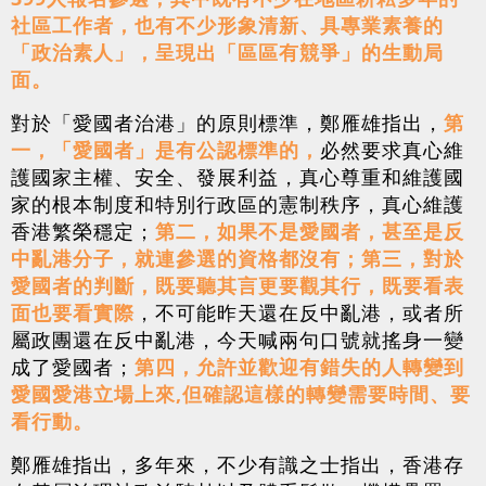
社區工作者，也有不少形象清新、具專業素養的
「政治素人」，呈現出「區區有競爭」的生動局
面。
對於「愛國者治港」的原則標準，鄭雁雄指出，
第
一，「愛國者」是有公認標準的，
必然要求真心維
護國家主權、安全、發展利益，真心尊重和維護國
家的根本制度和特別行政區的憲制秩序，真心維護
香港繁榮穩定；
第二，如果不是愛國者，甚至是反
中亂港分子，就連參選的資格都沒有；
第三，對於
愛國者的判斷，既要聽其言更要觀其行，既要看表
面也要看實際
，不可能昨天還在反中亂港，或者所
屬政團還在反中亂港，今天喊兩句口號就搖身一變
成了愛國者；
第四，允許並歡迎有錯失的人轉變到
愛國愛港立場上來,但確認這樣的轉變需要時間、要
看行動。
鄭雁雄指出，多年來，不少有識之士指出，香港存