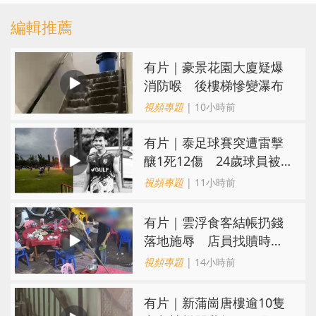
編輯推薦
有片｜豪景花園大廈疑爆
消防喉 後樓梯慘變瀑布
視頻專題
| 10小時前
有片｜泰足球賽突遭雷擊
釀1死12傷 24歲球員被
閃電劈中亡
視頻專題
| 11小時前
​有片｜雲浮食客結帳扔錢
落地施辱 店員找贖時還
施彼身獲老闆肯定
視頻專題
| 14小時前
有片｜新蒲崗唐樓逾10隻