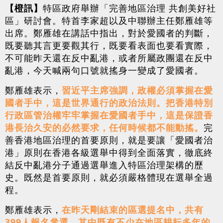
【橙訊】
特區政府舉辦「完善地區治理 共創美好社
區」研討會。特首李家超以及中聯辦主任鄭雁雄等
出席。鄭雁雄在講話中指出，對於愛國者的判斷，
既要聽其言更要觀其行，既要看表面也要看實際，
不可能昨天還在反中亂港，或者所屬政團還在反中
亂港，今天喊兩句口號就搖身一變成了愛國者。
鄭雁雄表示，
習近平主席強調，政權必須掌握在愛
國者手中，這是世界通行的政治法則。把香港特別
行政區管治權牢牢掌握在愛國者手中，這是保證香
港長治久安的必然要求，任何時候都不能動搖。
完
善香港地區治理的首要原則，就是要讓「愛國者治
港」原則在香港各級選舉中得到全面落實，徹底終
結反中亂港分子通過選舉進入特區治理架構的歷
史。既然是首要原則，就必須嚴格體現在選舉全過
程。
鄭雁雄表示，
在昨天剛結束的區選提名中，共有
399人報名參選，其中既有不少在地區耕耘多年的