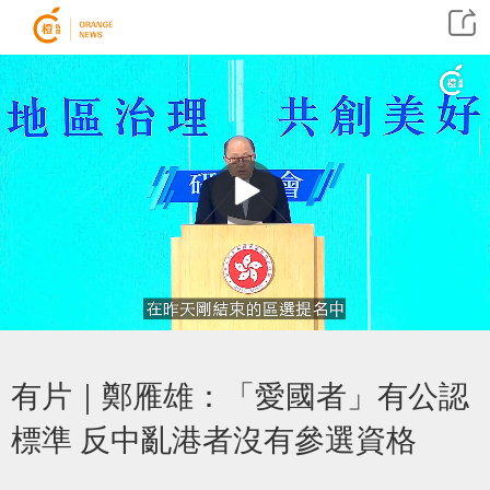
有片｜鄭雁雄：「愛國者」有公認
標準 反中亂港者沒有參選資格