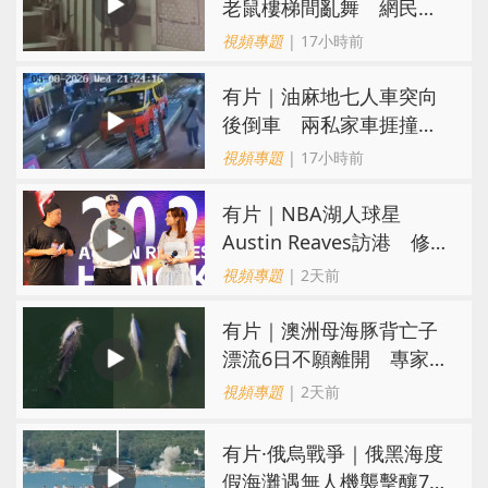
老鼠樓梯間亂舞 網民嚇
親：每次經過都要好大勇
視頻專題
| 17小時前
氣
有片｜油麻地七人車突向
後倒車 兩私家車捱撞
司機不顧而去
視頻專題
| 17小時前
有片｜NBA湖人球星
Austin Reaves訪港 修
頓與青少年交流球技
視頻專題
| 2天前
有片｜澳洲母海豚背亡子
漂流6日不願離開 專家：
極度悲傷下的哀悼行為
視頻專題
| 2天前
​有片·俄烏戰爭｜俄黑海度
假海灘遇無人機襲擊釀7死