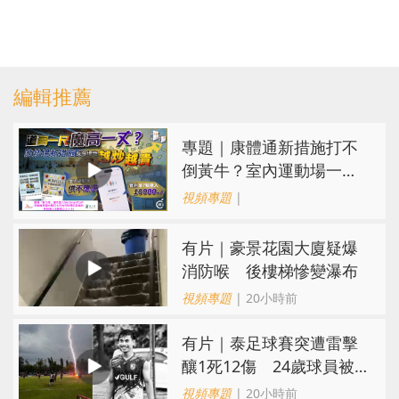
編輯推薦
專題｜康體通新措施打不
倒黃牛？室內運動場一場
難求越炒越貴
視頻專題
|
有片｜豪景花園大廈疑爆
消防喉 後樓梯慘變瀑布
視頻專題
| 20小時前
有片｜泰足球賽突遭雷擊
釀1死12傷 24歲球員被
閃電劈中亡
視頻專題
| 20小時前