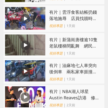
​有片｜雲浮食客結帳扔錢
落地施辱 店員找贖時還
施彼身獲老闆肯定
視頻專題
| 1天前
有片｜新蒲崗唐樓逾10隻
老鼠樓梯間亂舞 網民嚇
親：每次經過都要好大勇
視頻專題
| 1天前
氣
有片｜油麻地七人車突向
後倒車 兩私家車捱撞
司機不顧而去
視頻專題
| 1天前
有片｜NBA湖人球星
Austin Reaves訪港 修
頓與青少年交流球技
視頻專題
| 2天前