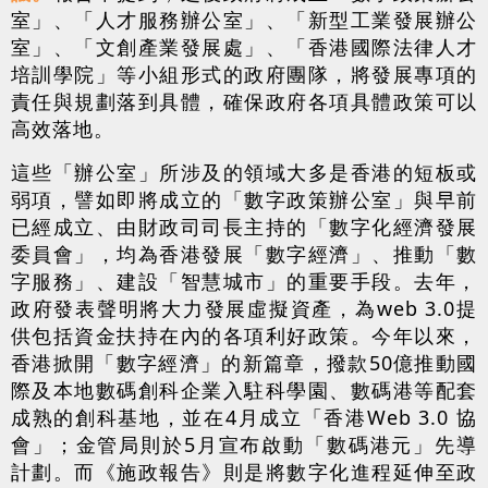
室」、「人才服務辦公室」、「新型工業發展辦公
室」、「文創產業發展處」、「香港國際法律人才
培訓學院」等小組形式的政府團隊，將發展專項的
責任與規劃落到具體，確保政府各項具體政策可以
高效落地。
這些「辦公室」所涉及的領域大多是香港的短板或
弱項，譬如即將成立的「數字政策辦公室」與早前
已經成立、由財政司司長主持的「數字化經濟發展
委員會」，均為香港發展「數字經濟」、推動「數
字服務」、建設「智慧城市」的重要手段。去年，
政府發表聲明將大力發展虛擬資產，為web 3.0提
供包括資金扶持在內的各項利好政策。今年以來，
香港掀開「數字經濟」的新篇章，撥款50億推動國
際及本地數碼創科企業入駐科學園、數碼港等配套
成熟的創科基地，並在4月成立「香港Web 3.0 協
會」；金管局則於5月宣布啟動「數碼港元」先導
計劃。而《施政報告》則是將數字化進程延伸至政