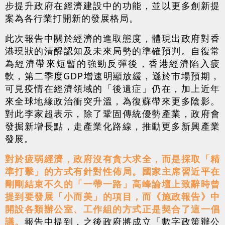
步提升政府在經濟建設中的功能，並以更多創新提
案為各行業打開新的發展格局。
此次報告中關於經濟的進取態度，體現出政府對香
港現狀的清醒認知及未來局勢的準確預判。自復常
為經濟帶來短暫的強勁反彈後，香港經濟陷入疲
軟，第二季度GDP增速明顯放緩，遜於市場預期，
可見疫情在經濟領域的「後遺症」仍在，加上近年
來全球地緣政治衝突升溫，為復蘇帶來更多陰影。
對此李家超表示，除了鞏固傳統優勢產業，政府會
發掘新增長點，走產業化路線，推動更多新興產業
發展。
對於疲弱經濟，政府沒有貪大求全，而是採取「精
準打擊」的方式有針對性佈局。國家主席習近平在
剛剛結束不久的「一帶一路」高峰論壇上致辭時曾
提到要發展「小而美」的項目，而《施政報告》中
開設各類辦公室、工作組的方式正是契合了這一倡
議。
報告中提到，之後政府將成立「數字政策辦公