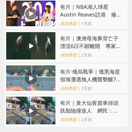
有片｜NBA湖人球星
Austin Reaves訪港 修
頓與青少年交流球技
視頻專題
| 1天前
有片｜澳洲母海豚背亡子
漂流6日不願離開 專家：
極度悲傷下的哀悼行為
視頻專題
| 2天前
​有片·俄烏戰爭｜俄黑海度
假海灘遇無人機襲擊釀7死
40傷 俄烏各執一詞
視頻專題
| 2天前
有片｜黃大仙客貨車掉頭
跣胎險撞途人 網民：飄
移得好靚喎
視頻專題
| 2天前