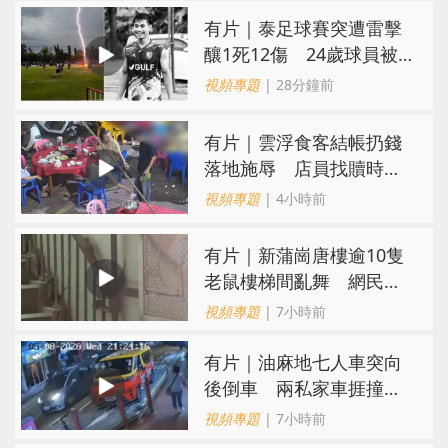
有片｜泰足球賽突遭雷擊
釀1死12傷 24歲球員被
閃電劈中亡
視頻專題
| 28分鐘前
​有片｜雲浮食客結帳扔錢
落地施辱 店員找贖時還
施彼身獲老闆肯定
視頻專題
| 4小時前
有片｜新蒲崗唐樓逾10隻
老鼠樓梯間亂舞 網民嚇
親：每次經過都要好大勇
視頻專題
| 7小時前
氣
有片｜油麻地七人車突向
後倒車 兩私家車捱撞
司機不顧而去
視頻專題
| 7小時前