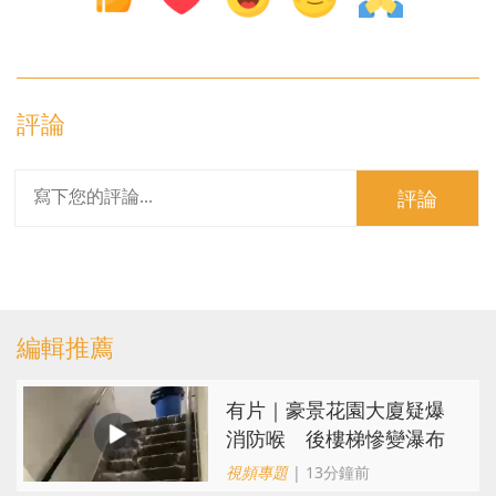
評論
評論
編輯推薦
有片｜豪景花園大廈疑爆
消防喉 後樓梯慘變瀑布
視頻專題
| 13分鐘前