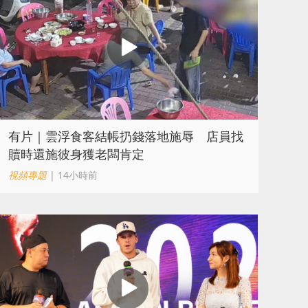
​有片｜雲浮食客結帳扔錢落地施辱 店員找
贖時還施彼身獲老闆肯定
視頻專題
| 14小時前