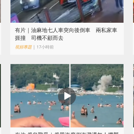
有片｜油麻地七人車突向後倒車 兩私家車
捱撞 司機不顧而去
視頻專題
| 17小時前