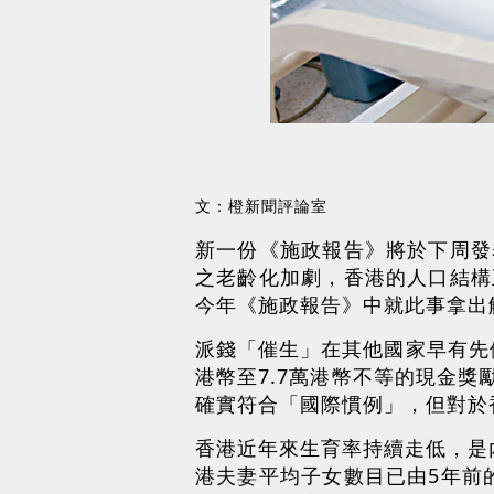
文：橙新聞評論室
新一份《施政報告》將於下周發
之老齡化加劇，香港的人口結構
今年《施政報告》中就此事拿出
派錢「催生」在其他國家早有先
港幣至7.7萬港幣不等的現金獎勵
確實符合「國際慣例」，但對於
香港近年來生育率持續走低，是
港夫妻平均子女數目已由5年前的