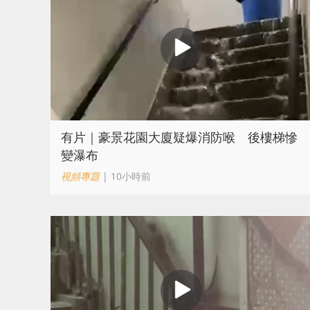
有片｜豪景花園大廈疑爆消防喉 後樓梯慘
變瀑布
視頻專題
| 10小時前