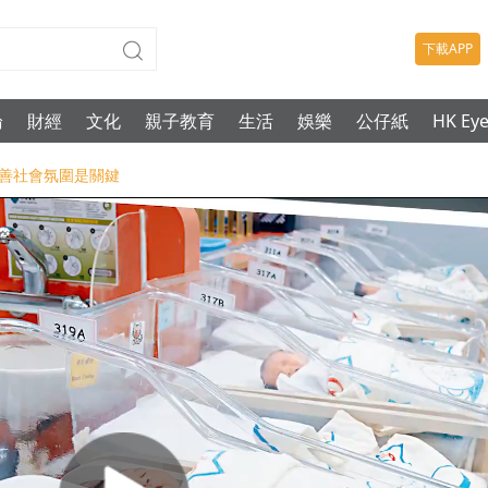
下載APP
論
財經
文化
親子教育
生活
娛樂
公仔紙
HK Ey
-改善社會氛圍是關鍵