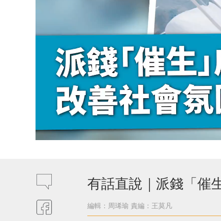
有話直說｜派錢「催
編輯：周琋瑜
責編：王莫凡