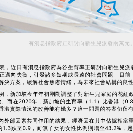
有消息指政府正研討向新生兒派發兩萬元
表，近日有消息指政府為谷生育率正研討向新生兒派
正邁向失衡，引發諸多短期或長遠的社會問題。目前
解決方案，緩解社會焦慮情緒，為未來社會結構的良
例，新加坡今年年初剛剛調整了對新生兒家庭的花紅政
。而在2020年，新加坡的生育率（1.1）比香港（0.
香港實際情況的改善能有幾多？這一問題的答案仍留
內外部因素共同作用的結果，經濟因在其中佔據相當重
1.3跌至0.9，而無子女的女性比例則增至43.2%