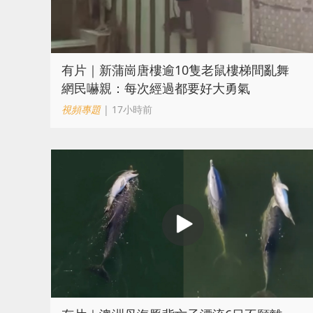
有片｜新蒲崗唐樓逾10隻老鼠樓梯間亂舞
網民嚇親：每次經過都要好大勇氣
視頻專題
| 17小時前