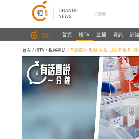
首頁
橙TV
直播
資訊
評
首頁
/
橙TV
/
視頻專題
/ 有話直說-派錢-催生-成效有幾多-