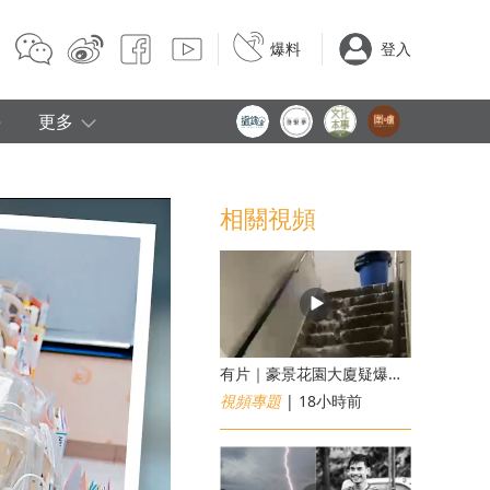
爆料
登入
e
更多
相關視頻
有片｜豪景花園大廈疑爆消防喉 後樓梯慘變瀑布
視頻專題
| 18小時前