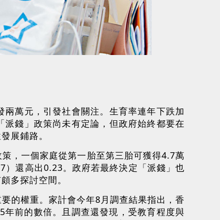
。
發兩萬元，引發社會關注。生育率連年下跌加
「派錢」政策尚未有定論，但政府始終都要在
性發展鋪路。
策，一個家庭從第一胎至第三胎可獲得4.7萬
87）還高出0.23。政府若最終決定「派錢」也
有頗多探討空間。
要的權重。家計會今年8月調查結果指出，香
，是5年前的數倍。且調查還發現，受教育程度與