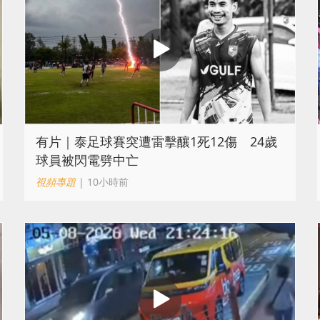
有片｜泰足球賽突遭雷擊釀1死12傷 24歲
球員被閃電劈中亡
視頻專題
| 10小時前