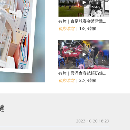
有片｜泰足球賽突遭雷擊釀1死12傷 24歲球員被閃電劈中亡
視頻專題
| 18小時前
​有片｜雲浮食客結帳扔錢落地施辱 店員找贖時還施彼身獲老闆肯定
視頻專題
| 22小時前
鍵
2023-10-20 18:29