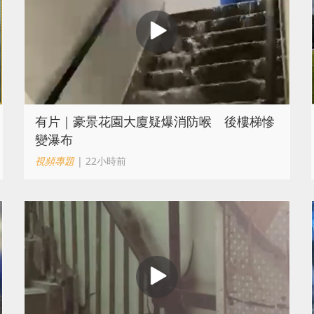
有片｜豪景花園大廈疑爆消防喉 後樓梯慘
變瀑布
視頻專題
| 22小時前