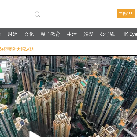
下載APP
論
財經
文化
親子教育
生活
娛樂
公仔紙
HK Ey
-做好預案防大幅波動