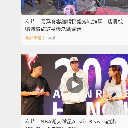
​有片｜雲浮食客結帳扔錢落地施辱 店員找
贖時還施彼身獲老闆肯定
視頻專題
| 1天前
有片｜NBA湖人球星Austin Reaves訪港