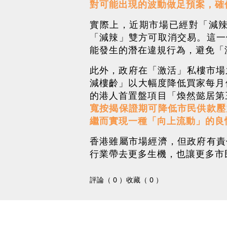
對可能出現的波動做足預案，確
實際上，近期市場已經對「減
「減辣」雙方可取消交易。這一
能發生的潛在違規行為，避免「
此外，政府在「激活」私樓市場
減樓齡」以大幅度降低買家每月
的港人首置盤項目「煥然懿居第
寬按揭保證期可降低市民供款壓
繼而實現一種「向上流動」的良
香港雖屬市場經濟，但政府有責
行業帶去更多生機，也讓更多市
評論（ 0 ）
收藏（ 0 ）