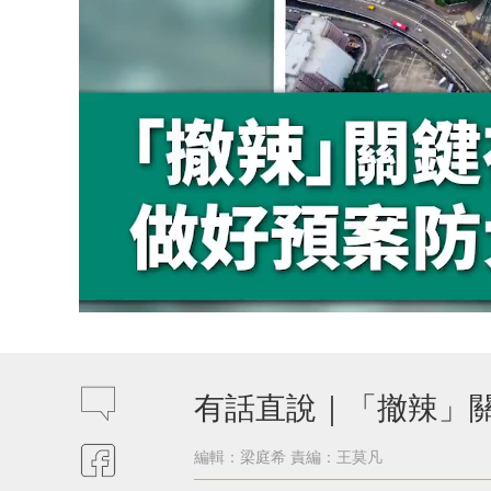
有話直說｜「撤辣」
編輯：梁庭希
責編：王莫凡