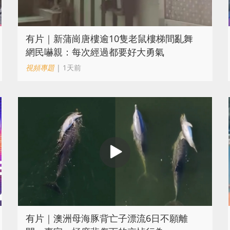
有片｜新蒲崗唐樓逾10隻老鼠樓梯間亂舞
網民嚇親：每次經過都要好大勇氣
視頻專題
| 1天前
有片｜澳洲母海豚背亡子漂流6日不願離