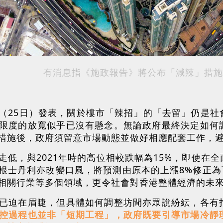
有消息指《施政報告》將公布「減辣」措施
（25日）發表，關於樓市「辣招」的「去留」仍是社
限度的放寬似乎已沒有懸念。無論政府最終決定如何
措施後，政府須留意市場動態並做好相應配套工作，
走低，與2021年時的高位相較跌幅為15%，即使在
根士丹利亦改變口風，將預測由原本的上漲8%修正為下
相關行業等多個領域，更令社會對香港整體經濟的未
已迫在眉睫，但具體如何調整坊間亦眾說紛紜，各有
控過程也並非「短期工程」，政府既要引導市場冷靜