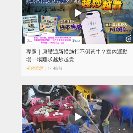
專題｜康體通新措施打不倒黃牛？室內運動
場一場難求越炒越貴
視頻專題
| 1小時前