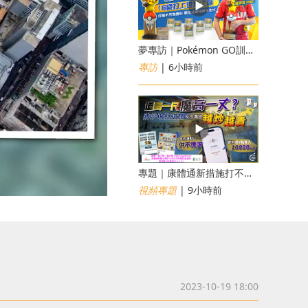
夢專訪｜Pokémon GO訓練員「蝦皮」16歲打上世界第一！戰友成最強後盾
專訪
| 6小時前
專題｜康體通新措施打不倒黃牛？室內運動場一場難求越炒越貴
視頻專題
| 9小時前
2023-10-19 18:00