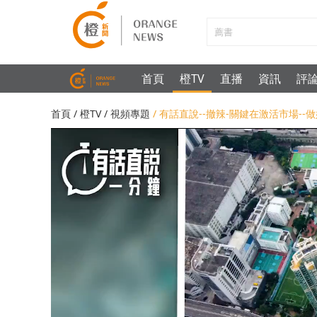
首頁
橙TV
直播
資訊
評
首頁
/
橙TV
/
視頻專題
/ 有話直說--撤辣-關鍵在激活市場-