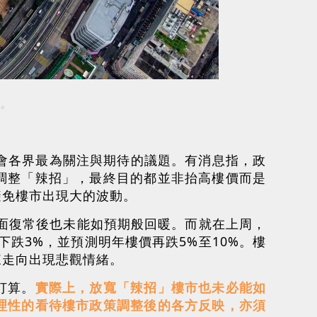
。
會各界最為關注與期待的議題。有消息指，政
調整「辣招」，最終目的都並非抬高樓價而是
避免樓市出現大的波動。
全面復常後也未能如預期般回暖。而就在上周，
跌3%，並預測明年樓價再跌5%至10%。樓
來走向出現悲觀情緒。
打算。
實際上，放寬「辣招」樓市也未必能如
理性的看待樓市政策調整後的各方反映，亦須