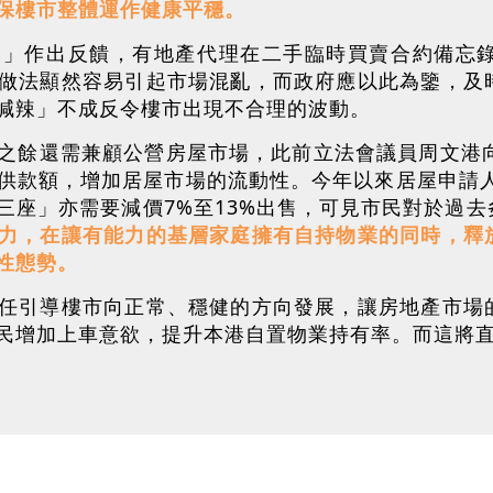
保樓市整體運作健康平穩。
辣」作出反饋，有地產代理在二手臨時買賣合約備忘
做法顯然容易引起市場混亂，而政府應以此為鑒，及
減辣」不成反令樓市出現不合理的波動。
之餘還需兼顧公營房屋市場，此前立法會議員周文港向
供款額，增加居屋市場的流動性。今年以來居屋申請人
三座」亦需要減價7%至13%出售，可見市民對於過
力，在讓有能力的基層家庭擁有自持物業的同時，釋
性態勢。
任引導樓市向正常、穩健的方向發展，讓房地產市場
民增加上車意欲，提升本港自置物業持有率。而這將