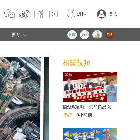
爆料
登入
e
更多
相關視頻
搵錢呢啲嘢｜無印良品擬開30間「MUJI com」 或進駐街舖醫院 同區多店無憂互搶生意
專訪
| 6小時前