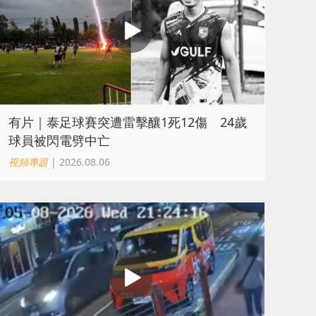
有片｜泰足球賽突遭雷擊釀1死12傷 24歲
球員被閃電劈中亡
視頻專題
| 2026.08.06