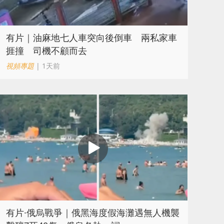
有片｜油麻地七人車突向後倒車 兩私家車
捱撞 司機不顧而去
視頻專題
| 1天前
​有片·俄烏戰爭｜俄黑海度假海灘遇無人機襲