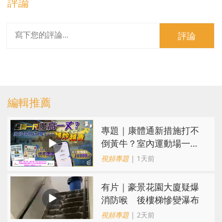
評論
評論
編輯推薦
專題｜康體通新措施打不
倒黃牛？室內運動場一場
難求越炒越貴
視頻專題
| 1天前
有片｜豪景花園大廈疑爆
消防喉 後樓梯慘變瀑布
視頻專題
| 2天前