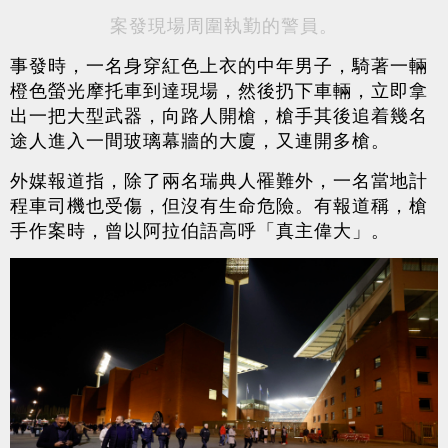
案發現場周圍執勤的警員。
事發時，一名身穿紅色上衣的中年男子，騎著一輛
橙色螢光摩托車到達現場，然後扔下車輛，立即拿
出一把大型武器，向路人開槍，槍手其後追着幾名
途人進入一間玻璃幕牆的大廈，又連開多槍。
外媒報道指，除了兩名瑞典人罹難外，一名當地計
程車司機也受傷，但沒有生命危險。有報道稱，槍
手作案時，曾以阿拉伯語高呼「真主偉大」。