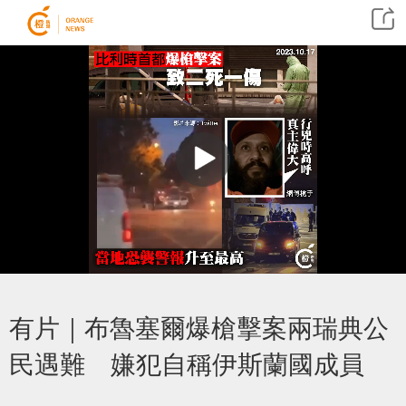
有片｜布魯塞爾爆槍擊案兩瑞典公
民遇難 嫌犯自稱伊斯蘭國成員