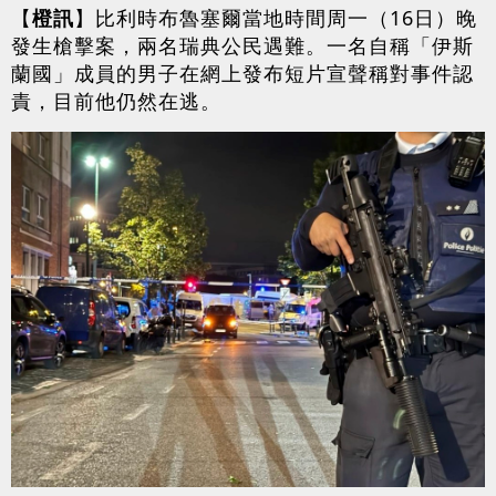
【
橙訊
】比利時布魯塞爾當地時間周一（16日）晚
發生槍擊案，兩名瑞典公民遇難。一名自稱「伊斯
蘭國」成員的男子在網上發布短片宣聲稱對事件認
責，目前他仍然在逃。