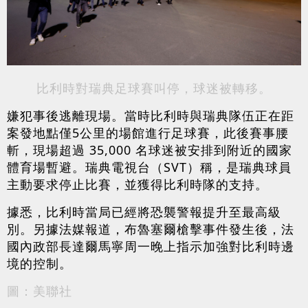
比利時對瑞典足球賽叫停，球迷被轉移。
嫌犯事後逃離現場。當時比利時與瑞典隊伍正在距
案發地點僅5公里的場館進行足球賽，此後賽事腰
斬，現場超過 35,000 名球迷被安排到附近的國家
體育場暫避。瑞典電視台（SVT）稱，是瑞典球員
主動要求停止比賽，並獲得比利時隊的支持。
據悉，比利時當局已經將恐襲警報提升至最高級
別。另據法媒報道，布魯塞爾槍擊事件發生後，法
國內政部長達爾馬寧周一晚上指示加強對比利時邊
境的控制。
圖：美聯社