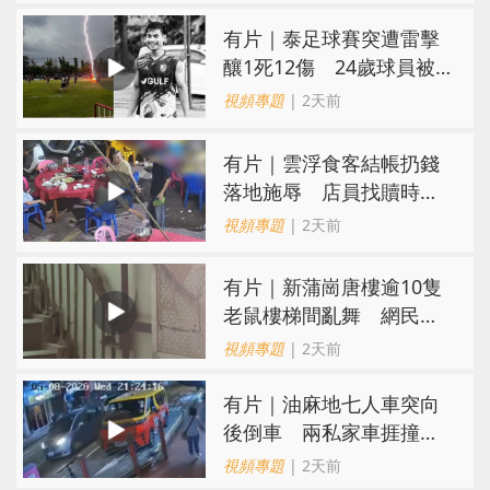
有片｜泰足球賽突遭雷擊
釀1死12傷 24歲球員被
閃電劈中亡
視頻專題
| 2天前
​有片｜雲浮食客結帳扔錢
落地施辱 店員找贖時還
施彼身獲老闆肯定
視頻專題
| 2天前
有片｜新蒲崗唐樓逾10隻
老鼠樓梯間亂舞 網民嚇
親：每次經過都要好大勇
視頻專題
| 2天前
氣
有片｜油麻地七人車突向
後倒車 兩私家車捱撞
司機不顧而去
視頻專題
| 2天前