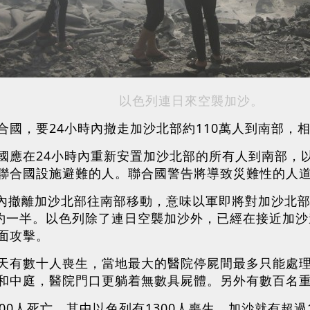
以色列連日來空襲加沙。
合國，要24小時內撤走加沙北部約110萬人到南部，
國應在24小時內重新安置加沙北部的所有人到南部，
聯合國設施避難的人。聯合國警告將導致災難性的人
小時內撤離加沙北部往南部移動，意味以軍即將對加沙北
大約一半。以色列除了連日空襲加沙外，已經在接近加
面攻擊。
天有數十人喪生，當地最大的醫院停屍間最多只能處理
和中庭，醫院門口更躺着無數具屍體。另外有數百名
00人死亡，其中以色列有1300人喪生，加沙就有超過1