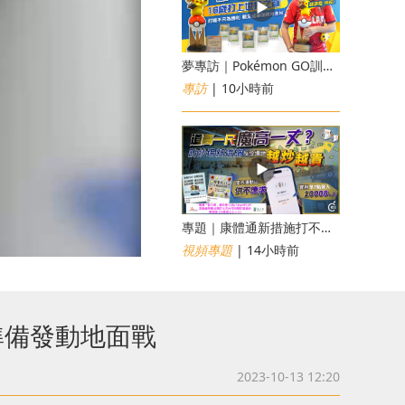
夢專訪｜Pokémon GO訓練員「蝦皮」16歲打上世界第一！戰友成最強後盾
專訪
| 10小時前
專題｜康體通新措施打不倒黃牛？室內運動場一場難求越炒越貴
視頻專題
| 14小時前
準備發動地面戰
2023-10-13 12:20