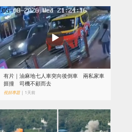
有片｜油麻地七人車突向後倒車 兩私家車
捱撞 司機不顧而去
視頻專題
| 1天前