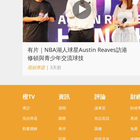
有片｜NBA湖人球星Austin Reaves訪港
修頓與青少年交流球技
視頻專題
| 3天前
橙TV
資訊
評論
財
專訪
港聞
議事堂
財經
視頻專題
國際
有話直說
產經
動畫圖解
兩岸
圍爐
地產
區間
投投是道
搵錢