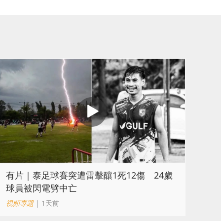
有片｜泰足球賽突遭雷擊釀1死12傷 24歲
球員被閃電劈中亡
視頻專題
| 1天前