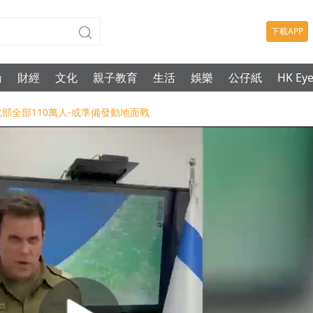
下載APP
論
財經
文化
親子教育
生活
娛樂
公仔紙
HK Ey
北部全部110萬人-或準備發動地面戰