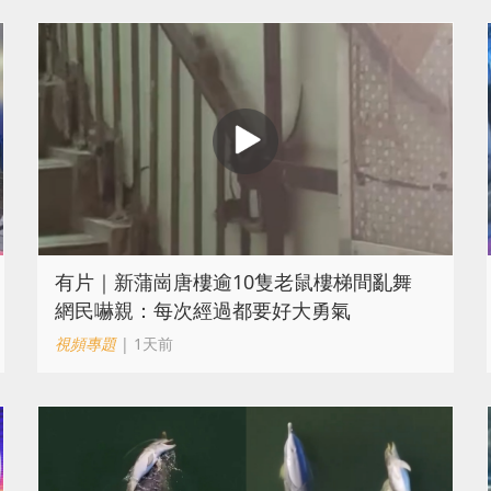
有片｜新蒲崗唐樓逾10隻老鼠樓梯間亂舞
網民嚇親：每次經過都要好大勇氣
視頻專題
| 1天前