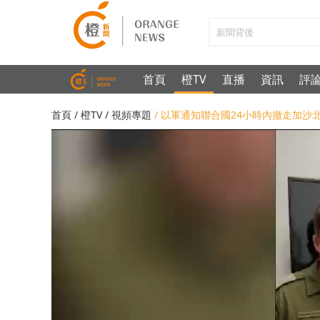
首頁
橙TV
直播
資訊
評
首頁
/
橙TV
/
視頻專題
/ 以軍通知聯合國24小時內撤走加沙