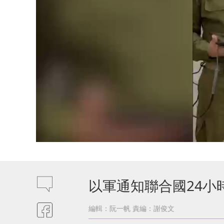
以軍通知聯合國24小
編輯：阮一帆
責編：謝俊文