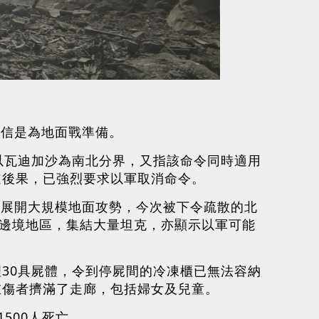
相信是為地面戰準備。
以瓦迪加沙為南北分界，又指該命令同時適用
道後果，已強烈要求以軍取消命令。
部展開大規模地面攻勢，今次被下令疏散的北
沙邊境地區，集結大量坦克，亦顯示以軍可能
30具屍體，令到停屍間的冷凍櫃已無法容納
重傷者擠滿了走廊，包括婦女及兒童。
500人死亡。