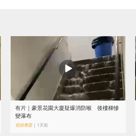
有片｜豪景花園大廈疑爆消防喉 後樓梯慘
變瀑布
視頻專題
| 1天前