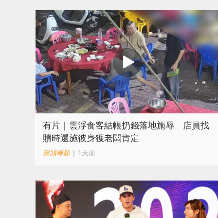
​有片｜雲浮食客結帳扔錢落地施辱 店員找
贖時還施彼身獲老闆肯定
視頻專題
| 1天前