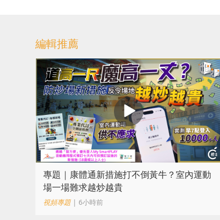
編輯推薦
專題｜康體通新措施打不倒黃牛？室內運動
場一場難求越炒越貴
視頻專題
| 6小時前