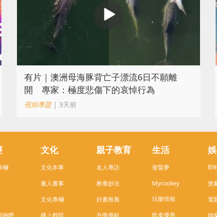
有片｜澳洲母海豚背亡子漂流6日不願離
開 專家：極度悲傷下的哀悼行為
視頻專題
| 3天前
經
文化
親子教育
生活
娛
專欄
文化本事
名人專訪
發緊夢
即
書人書事
教養妙法
Mycookey
煲
玩樂情報
文化專欄
好書推薦
電
飲食優惠
呢啲嘢
樓上戲院
升學導航
娛