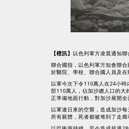
【橙訊】
以色列軍方凌晨通知聯
聯合國指，以色列軍方知會聯合
於醫院、學校、聯合國人員及在
以軍今次下令110萬人在24
部110萬人，佔加沙總人口的
正準備地面行動，對加沙展開全
以軍連日來的空襲，造成加沙每
所有屍體，死者都被堆到了走廊
以巴衝突持續，至今造成超過28