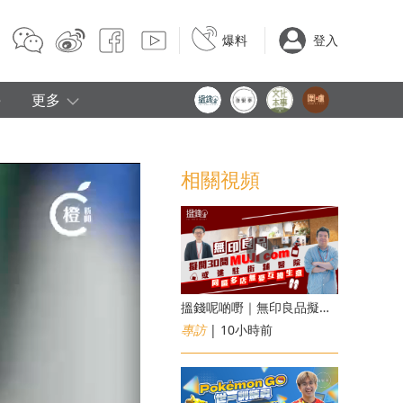
爆料
登入
e
更多
相關視頻
搵錢呢啲嘢｜無印良品擬開30間「MUJI com」 或進駐街舖醫院 同區多店無憂互搶生意
專訪
| 10小時前