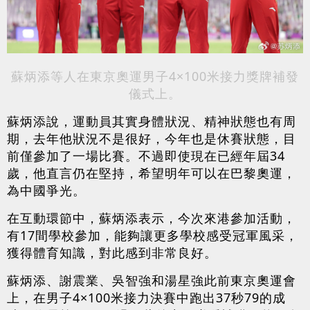
蘇炳添等人在東京奧運男子4×100米接力獎牌補發
儀式上。
蘇炳添說，運動員其實身體狀況、精神狀態也有周
期，去年他狀況不是很好，今年也是休賽狀態，目
前僅參加了一場比賽。不過即使現在已經年屆34
歲，他直言仍在堅持，希望明年可以在巴黎奧運，
為中國爭光。
在互動環節中，蘇炳添表示，今次來港參加活動，
有17間學校參加，能夠讓更多學校感受冠軍風采，
獲得體育知識，對此感到非常良好。
蘇炳添、謝震業、吳智強和湯星強此前東京奧運會
上，在男子4×100米接力決賽中跑出37秒79的成