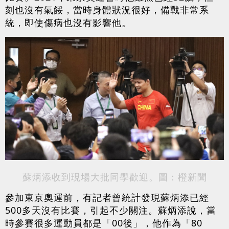
刻也沒有氣餒，當時身體狀況很好，備戰非常系
統，即使傷病也沒有影響他。
蘇炳添收到現場大批同學歡迎。圖：橙新聞
參加東京奧運前，有記者曾統計發現蘇炳添已經
500多天沒有比賽，引起不少關注。蘇炳添說，當
時參賽很多運動員都是「00後」，他作為「80