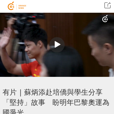
有片 | 蘇炳添赴培僑與學生分享
「堅持」故事 盼明年巴黎奧運為
國爭光