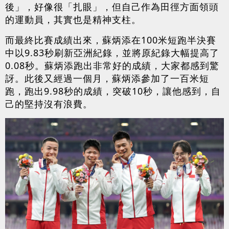
後」，好像很「扎眼」，但自己作為田徑方面領頭
的運動員，其實也是精神支柱。
而最終比賽成績出來，蘇炳添在100米短跑半決賽
中以9.83秒刷新亞洲紀錄，並將原紀錄大幅提高了
0.08秒。蘇炳添跑出非常好的成績，大家都感到驚
訝。此後又經過一個月，蘇炳添參加了一百米短
跑，跑出9.98秒的成績，突破10秒，讓他感到，自
己的堅持沒有浪費。