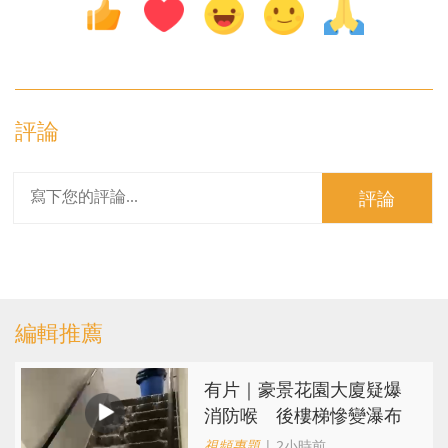
評論
評論
編輯推薦
有片｜豪景花園大廈疑爆
消防喉 後樓梯慘變瀑布
視頻專題
| 2小時前