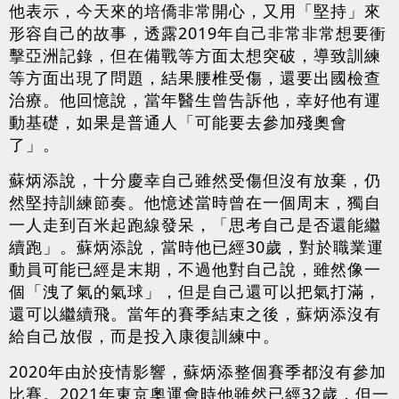
他表示，今天來的培僑非常開心，又用「堅持」來
形容自己的故事，透露2019年自己非常非常想要衝
擊亞洲記錄，但在備戰等方面太想突破，導致訓練
等方面出現了問題，結果腰椎受傷，還要出國檢查
治療。他回憶說，當年醫生曾告訴他，幸好他有運
動基礎，如果是普通人「可能要去參加殘奧會
了」。
蘇炳添說，十分慶幸自己雖然受傷但沒有放棄，仍
然堅持訓練節奏。他憶述當時曾在一個周末，獨自
一人走到百米起跑線發呆，「思考自己是否還能繼
續跑」。蘇炳添說，當時他已經30歲，對於職業運
動員可能已經是末期，不過他對自己說，雖然像一
個「洩了氣的氣球」，但是自己還可以把氣打滿，
還可以繼續飛。當年的賽季結束之後，蘇炳添沒有
給自己放假，而是投入康復訓練中。
2020年由於疫情影響，蘇炳添整個賽季都沒有參加
比賽。2021年東京奧運會時他雖然已經32歲，但一