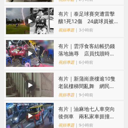
有片｜泰足球賽突遭雷擊
釀1死12傷 24歲球員被
閃電劈中亡
視頻專題
| 3小時前
​有片｜雲浮食客結帳扔錢
落地施辱 店員找贖時還
施彼身獲老闆肯定
視頻專題
| 6小時前
有片｜新蒲崗唐樓逾10隻
老鼠樓梯間亂舞 網民嚇
親：每次經過都要好大勇
視頻專題
| 9小時前
氣
有片｜油麻地七人車突向
後倒車 兩私家車捱撞
司機不顧而去
視頻專題
| 9小時前