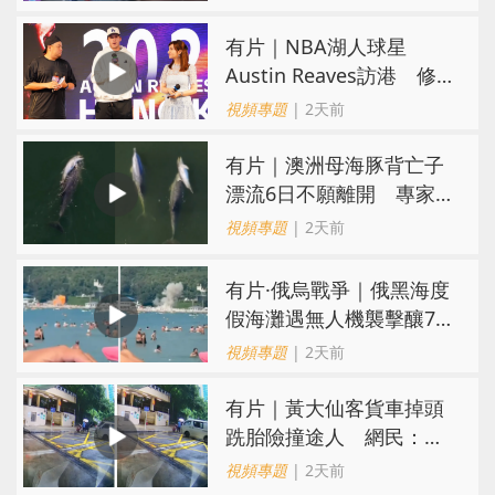
有片｜NBA湖人球星
Austin Reaves訪港 修
頓與青少年交流球技
視頻專題
| 2天前
有片｜澳洲母海豚背亡子
漂流6日不願離開 專家：
極度悲傷下的哀悼行為
視頻專題
| 2天前
​有片·俄烏戰爭｜俄黑海度
假海灘遇無人機襲擊釀7死
40傷 俄烏各執一詞
視頻專題
| 2天前
有片｜黃大仙客貨車掉頭
跣胎險撞途人 網民：飄
移得好靚喎
視頻專題
| 2天前