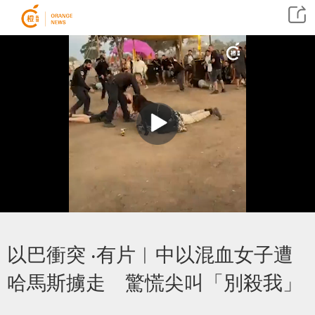
以巴衝突 ‧有片︱中以混血女子遭
哈馬斯擄走 驚慌尖叫「別殺我」