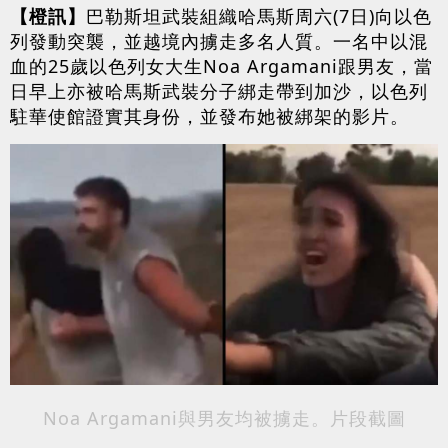
【橙訊】
巴勒斯坦武裝組織哈馬斯周六(7日)向以色
列發動突襲，並越境內擄走多名人質。一名中以混
血的25歲以色列女大生Noa Argamani跟男友，當
日早上亦被哈馬斯武裝分子綁走帶到加沙，以色列
駐華使館證實其身份，並發布她被綁架的影片。
Noa Argamani與男友均被擄走。片段截圖