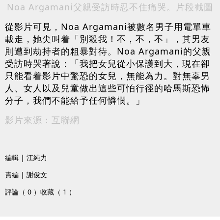
Noa Argamani父親受訪時忍不住痛哭。片段截圖
從影片可見，Noa Argamani被數名男子用電單車
載走，她尖叫着「別殺我！不，不，不」，其男友
則遭到劫持者的粗暴對待。Noa Argamani的父親
受訪時哭著說：「我把女兒從小保護到大，現在卻
只能看着影片中驚恐的女兒，無能為力。對無辜男
人、女人以及兒童做出這些可怕行徑的哈馬斯恐怖
分子，我們不能給予任何憐憫。」
影片來源：互聯網
編輯 | 江純力
責編 | 謝俊文
評論（ 0 ）
收藏（ 1 ）