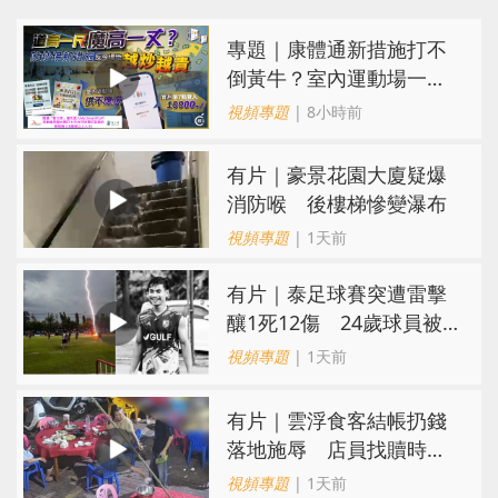
專題｜康體通新措施打不
倒黃牛？室內運動場一場
難求越炒越貴
視頻專題
| 8小時前
有片｜豪景花園大廈疑爆
消防喉 後樓梯慘變瀑布
視頻專題
| 1天前
有片｜泰足球賽突遭雷擊
釀1死12傷 24歲球員被
閃電劈中亡
視頻專題
| 1天前
​有片｜雲浮食客結帳扔錢
落地施辱 店員找贖時還
施彼身獲老闆肯定
視頻專題
| 1天前