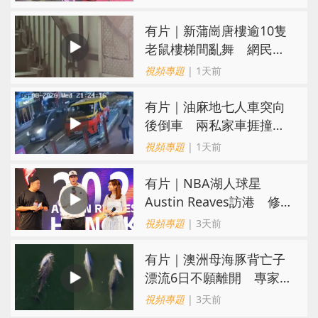
有片｜新蒲崗唐樓逾10隻
老鼠樓梯間亂舞 網民嚇
親：每次經過都要好大勇
視頻專題
| 1天前
氣
有片｜油麻地七人車突向
後倒車 兩私家車捱撞
司機不顧而去
視頻專題
| 1天前
有片｜NBA湖人球星
Austin Reaves訪港 修
頓與青少年交流球技
視頻專題
| 3天前
有片｜澳洲母海豚背亡子
漂流6日不願離開 專家：
極度悲傷下的哀悼行為
視頻專題
| 3天前