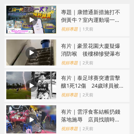
專題｜康體通新措施打不
倒黃牛？室內運動場一場
難求越炒越貴
視頻專題
| 1天前
有片｜豪景花園大廈疑爆
消防喉 後樓梯慘變瀑布
視頻專題
| 2天前
有片｜泰足球賽突遭雷擊
釀1死12傷 24歲球員被
閃電劈中亡
視頻專題
| 2天前
​有片｜雲浮食客結帳扔錢
落地施辱 店員找贖時還
施彼身獲老闆肯定
視頻專題
| 2天前