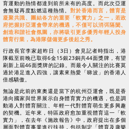
育運動的熱情都達到前所未有的高度。而此次亞運
會無疑再度點燃這種熱情。
對於香港而言，體育是
凝聚共識、團結各方的重要「軟實力」之一，若政
府把握好亞運會帶來的機遇，不僅可以消弭隔閡、
創造和諧社會氛圍，亦將吸引更多優秀年輕人投身
體育行業，為港隊儲備更多後起之秀。
行政長官李家超昨日（3日）會見記者時指出，港
隊截至前晚已取得6金15銀23銅共44面獎牌，有望
刷新上屆46面獎牌的記錄。而最令人關注的比賽莫
過於港足進入四強，讓素來熱愛「睇波」的香港人
倍感驕傲。
無論是此前的東奧還是當下的杭州亞運會，既是香
港向國家與世界展示自身體育實力的機遇，也是調
動港人對體育關注、年輕一代對體育萌生更多興趣
的契機。近年來，特區政府愈加重視體育這一「軟
實力」，在去年《施政報告》中，政府提出在多個
層面對體育事業進行扶持，包括制定「體育及康樂