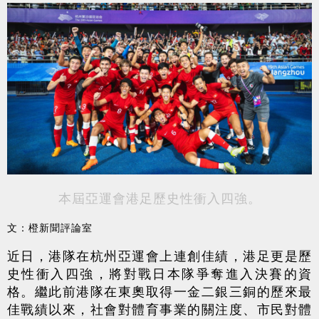
本屆亞運會港足歷史性衝入四強。
文：橙新聞評論室
近日，港隊在杭州亞運會上連創佳績，港足更是歷
史性衝入四強，將對戰日本隊爭奪進入決賽的資
格。繼此前港隊在東奧取得一金二銀三銅的歷來最
佳戰績以來，社會對體育事業的關注度、市民對體