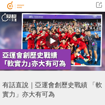
有話直說｜亞運會創歷史戰績 「軟
實力」亦大有可為