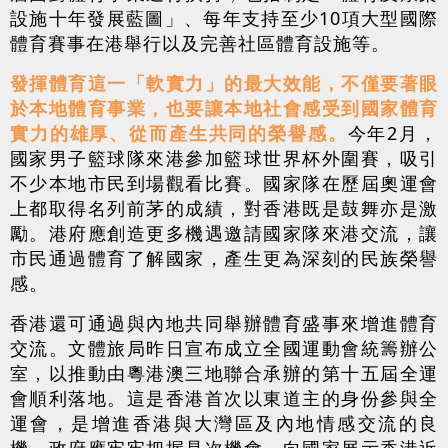
設施十年發展藍圖」、每年支持至少10項大型國際
體育賽事在港舉行以及完善社區體育設施等。
發揮體育這一「軟實力」的最大效能，不僅要著眼
於本地體育事業，也要讓本地社會感受到國家體育
實力的雄厚、從而產生共同的榮譽感。
今年2月，
國家男子籃球隊來港參加籃球世界杯外圍賽，吸引
不少本地市民到場觀看比賽。國家隊在歷屆奧運會
上都取得名列前茅的成績，對香港既是鼓舞亦是激
勵。港府應創造更多機遇邀請國家隊來港交流，讓
市民通過體育了解國家，產生更為深刻的民族榮譽
感。
香港還可通過與內地共同舉辦體育盛事來增進體育
交流。文體旅局昨日宣布成立全國運動會統籌辦公
室，以推動由粵港澳三地聯合承辦的第十五屆全運
會順利落地。這是香港首次以東道主的身份參與全
運會，是增進香港與大灣區及內地情感交流的良
機。政府應牢牢把握是次機會，向國家展示香港近