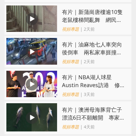
有片｜新蒲崗唐樓逾10隻
老鼠樓梯間亂舞 網民嚇
親：每次經過都要好大勇
視頻專題
| 2天前
氣
有片｜油麻地七人車突向
後倒車 兩私家車捱撞
司機不顧而去
視頻專題
| 2天前
有片｜NBA湖人球星
Austin Reaves訪港 修
頓與青少年交流球技
視頻專題
| 3天前
有片｜澳洲母海豚背亡子
漂流6日不願離開 專家：
極度悲傷下的哀悼行為
視頻專題
| 4天前