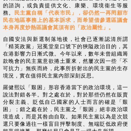
的諮詢，或負責提供文化、康樂、環境衞生等服
務。
民主黨自稱「代表市民」，卻仍然一再罔顧市
民在地區事務上的基本訴求，而希望借參選區議會
本身再度炒熱區議會莫須有的「政治屬性」。
自國安法與新選制落地後，社會已逐漸認清所謂
「精英政黨」冠冕堂皇口號下的狹隘政治目的，其
在港影響力日漸式微。今年以來，數年未曾組織籌
款晚會的民主黨意欲捲土重來，然屢次因一些「不
可抗力」無疾而終，此事所折射出的民主黨的生存
境況，實在值得民主黨內部深刻反思。
羅健熙以「艱困」形容香港當下的政治環境，這一
說法對錯各半。對之處在於，對於那些仍然在販賣
分裂主義、貶低自己國家的人士而言的確是「艱
困」；錯之處在於，民主黨之「艱困」絕非政治環
境造成，而是其咎由自取。如果民主黨以為是次競
選只要像過往一樣盲目抨擊制度、無端貶低政府便
能贏得擁躉，那麼結局只會是又一場大失所望。