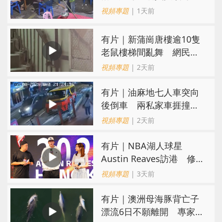
施彼身獲老闆肯定
視頻專題
| 1天前
有片｜新蒲崗唐樓逾10隻
老鼠樓梯間亂舞 網民嚇
親：每次經過都要好大勇
視頻專題
| 2天前
氣
有片｜油麻地七人車突向
後倒車 兩私家車捱撞
司機不顧而去
視頻專題
| 2天前
有片｜NBA湖人球星
Austin Reaves訪港 修
頓與青少年交流球技
視頻專題
| 3天前
有片｜澳洲母海豚背亡子
漂流6日不願離開 專家：