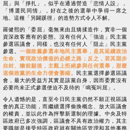
屈」與「掙扎」，似乎在通過營造「悲情人設」，
「博選民同情」，好在之後的選舉中爭得一席之
地。這種「另闢蹊徑」的造勢方式令人不解。
羅健熙的「委屈」毫無來由且矯揉造作，實非一個
資深政客應有的姿態。沒有任何人「強迫」民主黨
參選區議會，同樣，也沒有任何人「阻止」民主黨
參選。
一個政黨參選本地民主選舉，是其延續政治
生命、實現政治價值的必經之路；反之，若其固步
自封、瞻前顧後，主觀上拒絕參與任何選舉，那麼
這個政黨的生命力便會萎縮。
民主黨選擇參選區議
會，最大的受益方其實是該黨自身，因而委實沒有
必要尚未正式參選便迫不及待的「鳴冤叫屈」。
令人遺憾的是，直至今日民主黨仍然不願正視區議
會的真正功能，而繼續選擇偷換概念、放大區議會
的權責，並以此作為抨擊新選制的理據。中央及特
區政府已多次強調，區議會不具有政治權力，其主
要職能是接受特區政府就有關地區管理和其他事務