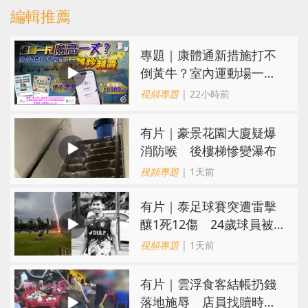
編輯推薦
專題｜康體通新措施打不
倒黃牛？室內運動場一場
難求越炒越貴
視頻專題
| 22小時前
有片｜豪景花園大廈疑爆
消防喉 後樓梯慘變瀑布
視頻專題
| 1天前
有片｜泰足球賽突遭雷擊
釀1死12傷 24歲球員被
閃電劈中亡
視頻專題
| 1天前
​有片｜雲浮食客結帳扔錢
落地施辱 店員找贖時還