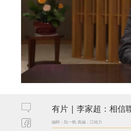
有片 | 李家超：相
編輯：阮一帆
責編：江純力