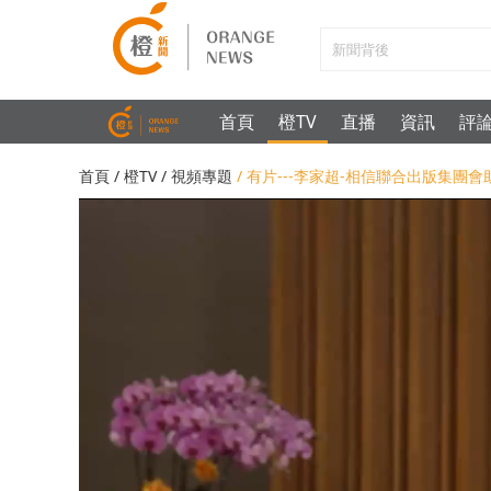
首頁
橙TV
直播
資訊
評
首頁
/
橙TV
/
視頻專題
/ 有片---李家超-相信聯合出版集