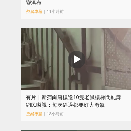
變瀑布
視頻專題
| 11小時前
有片｜新蒲崗唐樓逾10隻老鼠樓梯間亂舞
網民嚇親：每次經過都要好大勇氣
視頻專題
| 18小時前