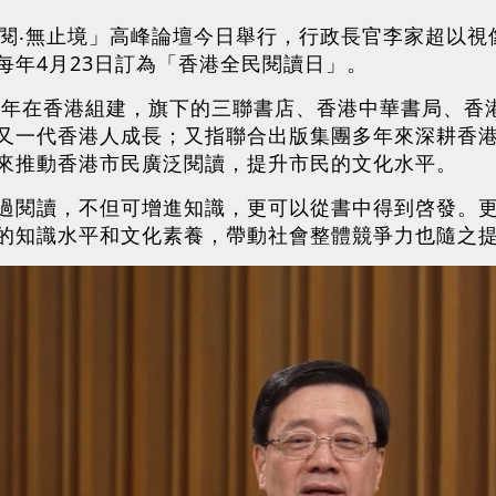
「閱‧無止境」高峰論壇今日舉行，行政長官李家超以
每年4月23日訂為「香港全民閱讀日」。
88年在香港組建，旗下的三聯書店、香港中華書局、
又一代香港人成長；又指聯合出版集團多年來深耕香
來推動香港市民廣泛閱讀，提升市民的文化水平。
過閱讀，不但可增進知識，更可以從書中得到啓發。
的知識水平和文化素養，帶動社會整體競爭力也隨之