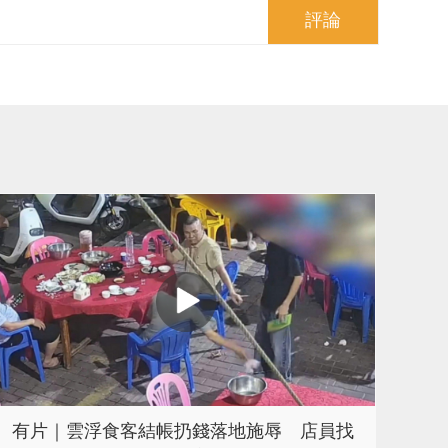
評論
​有片｜雲浮食客結帳扔錢落地施辱 店員找