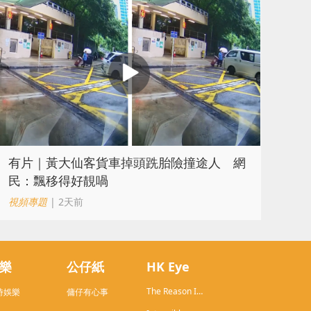
有片｜黃大仙客貨車掉頭跣胎險撞途人 網
民：飄移得好靚喎
視頻專題
| 2天前
樂
公仔紙
HK Eye
The Reason I
時娛樂
傭仔有心事
Live in HK