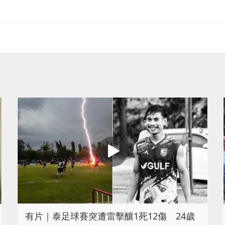
有片｜泰足球賽突遭雷擊釀1死12傷 24歲