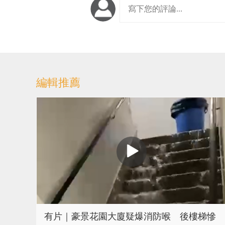
編輯推薦
有片｜豪景花園大廈疑爆消防喉 後樓梯慘