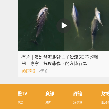
有片｜澳洲母海豚背亡子漂流6日不願離
開 專家：極度悲傷下的哀悼行為
視頻專題
| 2天前
橙TV
資訊
評論
財
專訪
港聞
議事堂
財經