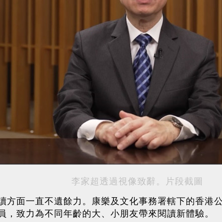
李家超透過視像致辭。片段截圖
讀方面一直不遺餘力。康樂及文化事務署轄下的香港
員，致力為不同年齡的大、小朋友帶來閱讀新體驗。