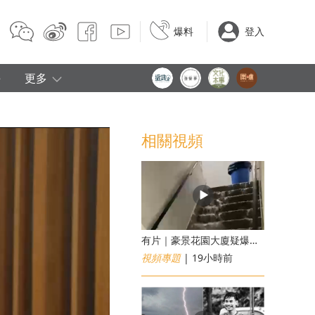
爆料
登入
e
更多
相關視頻
有片｜豪景花園大廈疑爆消防喉 後樓梯慘變瀑布
視頻專題
| 19小時前