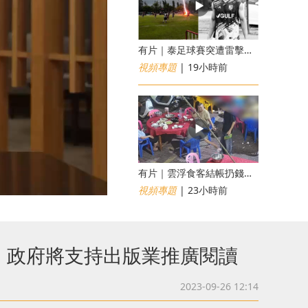
有片｜泰足球賽突遭雷擊釀1死12傷 24歲球員被閃電劈中亡
視頻專題
| 19小時前
​有片｜雲浮食客結帳扔錢落地施辱 店員找贖時還施彼身獲老闆肯定
視頻專題
| 23小時前
 政府將支持出版業推廣閱讀
2023-09-26 12:14