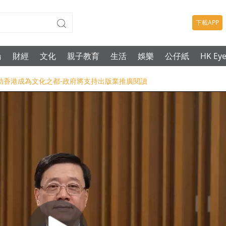
下載APP
論
財經
文化
親子教育
生活
娛樂
公仔紙
HK Ey
團會助香港成為文化之都-政府將支持出版業推廣閱讀