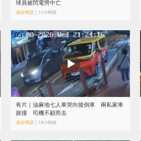
球員被閃電劈中亡
視頻專題
| 11小時前
有片｜油麻地七人車突向後倒車 兩私家車
捱撞 司機不顧而去
視頻專題
| 18小時前