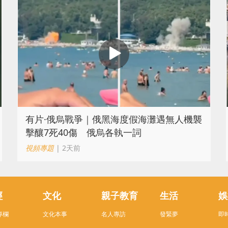
​有片·俄烏戰爭｜俄黑海度假海灘遇無人機襲
擊釀7死40傷 俄烏各執一詞
視頻專題
| 2天前
經
文化
親子教育
生活
娛
專欄
文化本事
名人專訪
發緊夢
即