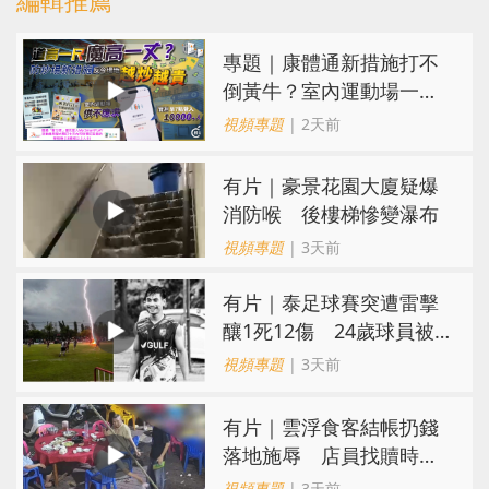
專題｜康體通新措施打不
倒黃牛？室內運動場一場
難求越炒越貴
視頻專題
| 2天前
有片｜豪景花園大廈疑爆
消防喉 後樓梯慘變瀑布
視頻專題
| 3天前
有片｜泰足球賽突遭雷擊
釀1死12傷 24歲球員被
閃電劈中亡
視頻專題
| 3天前
​有片｜雲浮食客結帳扔錢
落地施辱 店員找贖時還
施彼身獲老闆肯定
視頻專題
| 3天前