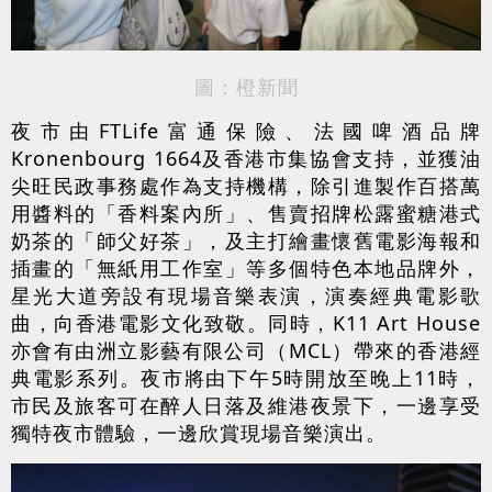
圖：橙新聞
夜市由FTLife富通保險、法國啤酒品牌
Kronenbourg 1664及香港市集協會支持，並獲油
尖旺民政事務處作為支持機構，除引進製作百搭萬
用醬料的「香料案內所」、售賣招牌松露蜜糖港式
奶茶的「師父好茶」，及主打繪畫懷舊電影海報和
插畫的「無紙用工作室」等多個特色本地品牌外，
星光大道旁設有現場音樂表演，演奏經典電影歌
曲，向香港電影文化致敬。同時，K11 Art House
亦會有由洲立影藝有限公司（MCL）帶來的香港經
典電影系列。夜市將由下午5時開放至晚上11時，
市民及旅客可在醉人日落及維港夜景下，一邊享受
獨特夜市體驗，一邊欣賞現場音樂演出。