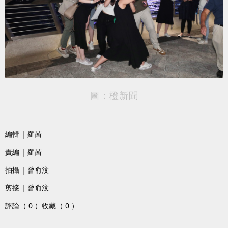
圖：橙新聞
編輯 | 羅茜
責編 | 羅茜
拍攝 | 曾俞汶
剪接 | 曾俞汶
評論（ 0 ）
收藏（ 0 ）