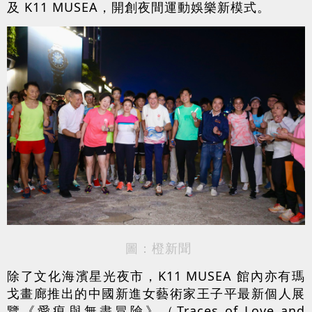
及 K11 MUSEA，開創夜間運動娛樂新模式。
圖：橙新聞
除了文化海濱星光夜市，K11 MUSEA 館內亦有瑪
戈畫廊推出的中國新進女藝術家王子平最新個人展
覽《愛痕與無盡冒險》（Traces of Love and