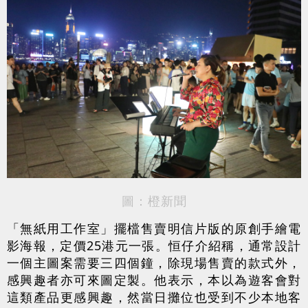
圖：橙新聞
「無紙用工作室」擺檔售賣明信片版的原創手繪電
影海報，定價25港元一張。恒仔介紹稱，通常設計
一個主圖案需要三四個鐘，除現場售賣的款式外，
感興趣者亦可來圖定製。他表示，本以為遊客會對
這類產品更感興趣，然當日攤位也受到不少本地客