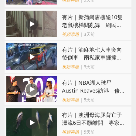
有片｜新蒲崗唐樓逾10隻
老鼠樓梯間亂舞 網民嚇
親：每次經過都要好大勇
視頻專題
| 3天前
氣
有片｜油麻地七人車突向
後倒車 兩私家車捱撞
司機不顧而去
視頻專題
| 3天前
有片｜NBA湖人球星
Austin Reaves訪港 修
頓與青少年交流球技
視頻專題
| 5天前
有片｜澳洲母海豚背亡子
漂流6日不願離開 專家：
極度悲傷下的哀悼行為
視頻專題
| 5天前