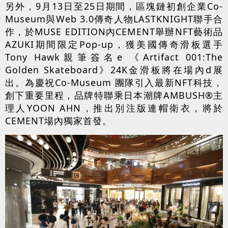
另外，9月13日至25日期間，區塊鏈初創企業Co-
Museum與Web 3.0傳奇人物LASTKNIGHT聯手合
作，於MUSE EDITION內CEMENT舉辦NFT藝術品
AZUKI期間限定Pop-up，獲美國傳奇滑板選手
Tony Hawk親筆簽名e 《Artifact 001:The
Golden Skateboard》24K金滑板將在場內d展
出。為慶祝Co-Museum 團隊引入最新NFT科技，
創下重要里程，品牌特聯乘日本潮牌AMBUSH®️主
理人YOON AHN，推出別注版連帽衛衣，將於
CEMENT場內獨家首發。