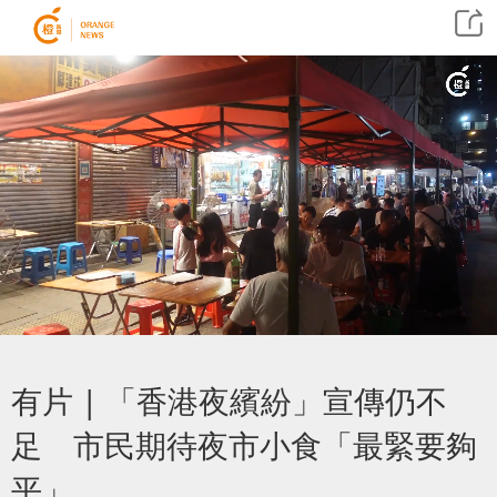
有片 | 「香港夜繽紛」宣傳仍不
足 市民期待夜市小食「最緊要夠
平」