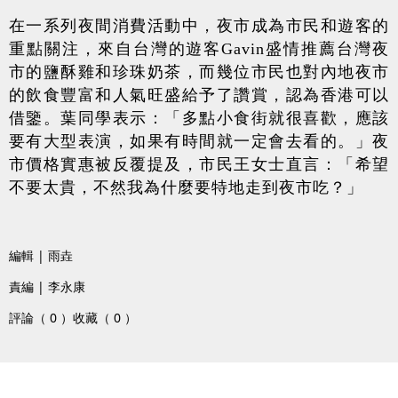
在一系列夜間消費活動中，夜市成為市民和遊客的
重點關注，
來自台灣的遊客
Gavin
盛情推薦台灣夜
市的鹽酥雞和珍珠奶茶，而幾位市民也對內地夜市
的飲食豐富和人氣旺盛給予了讚賞，認為香港可以
借鑒。
葉同學表示：「多點小食街就很喜歡，應該
要有大型表演，如果有時間就一定會去看的。」夜
市價格實惠被反覆提及，市民王女士直言：「希望
不要太貴，不然
我為什麼要特地走到夜市吃？
」
編輯 | 雨垚
責編 | 李永康
評論（ 0 ）
收藏（ 0 ）