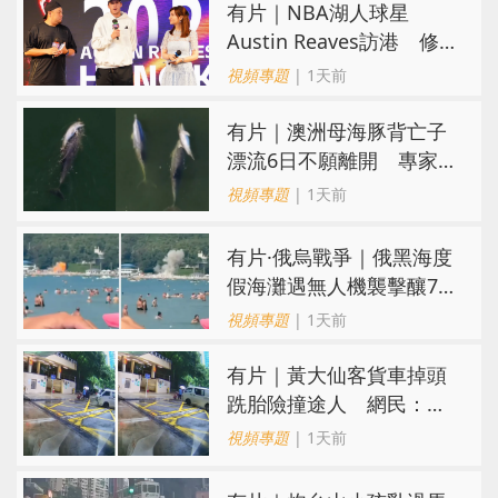
有片｜NBA湖人球星
Austin Reaves訪港 修
頓與青少年交流球技
視頻專題
| 1天前
有片｜澳洲母海豚背亡子
漂流6日不願離開 專家：
極度悲傷下的哀悼行為
視頻專題
| 1天前
​有片·俄烏戰爭｜俄黑海度
假海灘遇無人機襲擊釀7死
40傷 俄烏各執一詞
視頻專題
| 1天前
有片｜黃大仙客貨車掉頭
跣胎險撞途人 網民：飄
移得好靚喎
視頻專題
| 1天前