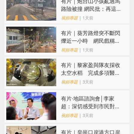
有片｜炮台山小孩亂過馬
路險被撞 網民批：再這樣
很快轉生
視頻專題
| 1天前
有片｜葵芳路燈突不斷閃
爍近一小時 網民戲稱
「葵芳夜繽紛」
視頻專題
| 1天前
有片｜黎家盈與隊友採收
太空水稻 完成多項醫學
檢查
視頻專題
| 3天前
有片∙地區諮詢會│李家
超：深切感受到市民對香
港未來期盼 會認真研究
視頻專題
| 3天前
每一份意見
有片｜皇崗口岸港方口岸