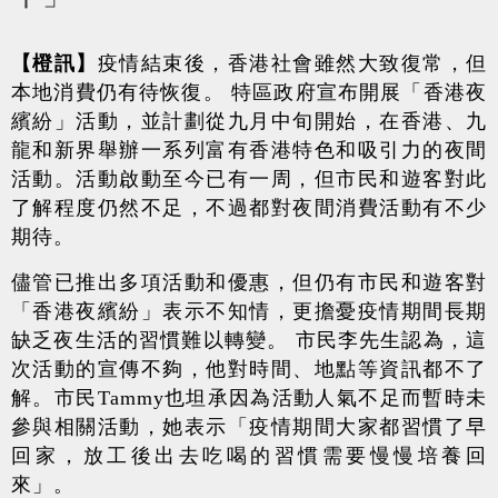
【橙訊】
疫情結束後，香港社會雖然大致復常，但
本地消費仍有待恢復。 特區政府宣布開展「香港夜
繽紛」活動，並計劃從九月中旬開始，在香港、九
龍和新界舉辦一系列富有香港特色和吸引力的夜間
活動。活動啟動至今已有一周，但市民和遊客對此
了解程度仍然不足，不過都對夜間消費活動有不少
期待。
儘管已推出多項活動和優惠，但仍有市民和遊客對
「香港夜繽紛」表示不知情，更擔憂疫情期間長期
缺乏夜生活的習慣難以轉變。
市民李先生認為，這
次活動的宣傳不夠，他對時間、地點等資訊都不了
解。
市民
Tammy
也坦承因為活動人氣不足而暫時未
參與相關活動，她表示「疫情期間大家都習慣了早
回家，放工後出去吃喝的習慣需要慢慢培養回
來」
。