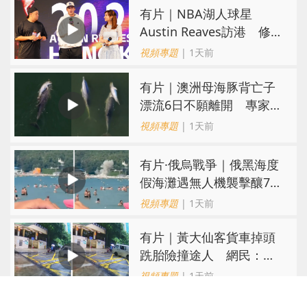
有片｜NBA湖人球星
Austin Reaves訪港 修
頓與青少年交流球技
視頻專題
| 1天前
有片｜澳洲母海豚背亡子
漂流6日不願離開 專家：
極度悲傷下的哀悼行為
視頻專題
| 1天前
​有片·俄烏戰爭｜俄黑海度
假海灘遇無人機襲擊釀7死
40傷 俄烏各執一詞
視頻專題
| 1天前
有片｜黃大仙客貨車掉頭
跣胎險撞途人 網民：飄
移得好靚喎
視頻專題
| 1天前