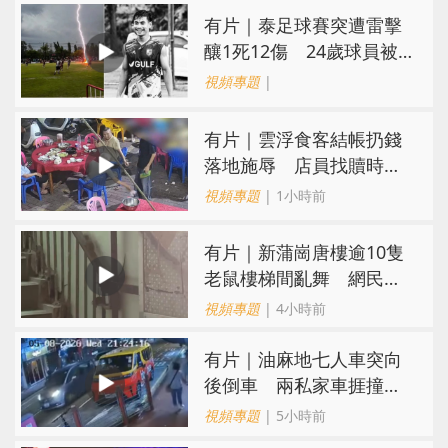
有片｜泰足球賽突遭雷擊
釀1死12傷 24歲球員被
閃電劈中亡
視頻專題
|
​有片｜雲浮食客結帳扔錢
落地施辱 店員找贖時還
施彼身獲老闆肯定
視頻專題
| 1小時前
有片｜新蒲崗唐樓逾10隻
老鼠樓梯間亂舞 網民嚇
親：每次經過都要好大勇
視頻專題
| 4小時前
氣
有片｜油麻地七人車突向
後倒車 兩私家車捱撞
司機不顧而去
視頻專題
| 5小時前