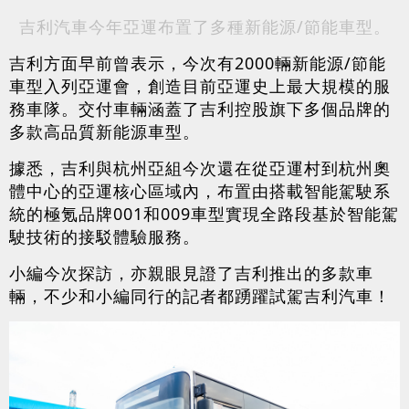
吉利汽車今年亞運布置了多種新能源/節能車型。
吉利方面早前曾表示，今次有2000輛新能源/節能
車型入列亞運會，創造目前亞運史上最大規模的服
務車隊。交付車輛涵蓋了吉利控股旗下多個品牌的
多款高品質新能源車型。
據悉，吉利與杭州亞組今次還在從亞運村到杭州奧
體中心的亞運核心區域內，布置由搭載智能駕駛系
統的極氪品牌001和009車型實現全路段基於智能駕
駛技術的接駁體驗服務。
小編今次探訪，亦親眼見證了吉利推出的多款車
輛，不少和小編同行的記者都踴躍試駕吉利汽車！