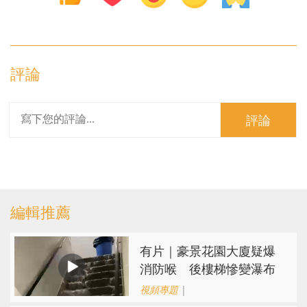
評論
評論
編輯推薦
有片｜豪景花園大廈疑爆
消防喉 後樓梯慘變瀑布
視頻專題
|