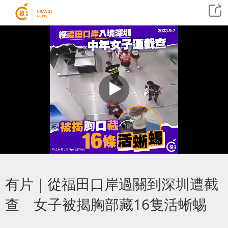
有片｜從福田口岸過關到深圳遭截
查 女子被揭胸部藏16隻活蜥蜴