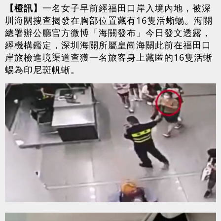
【橙訊】
一名女子早前經福田口岸入境內地，被深
圳海關搜查揭發在胸部位置藏有16隻活蜥蜴。海關
總署辦公廳官方微博「海關發布」今日發文透露，
經機構鑑定，深圳海關所屬皇崗海關此前在福田口
岸旅檢進境渠道查獲一名旅客身上藏匿的16隻活蜥
蜴為印尼斑帆蜥。