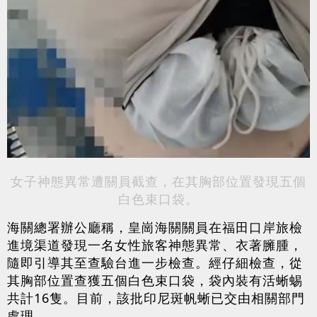
女子神態異常遭關員截查，在其胸部位置發現五個
白色束口袋。
海關總署辦公廳稱，皇崗海關關員在福田口岸旅檢
進境渠道發現一名女性旅客神態異常、衣著臃腫，
隨即引導其至查驗台進一步檢查。經仔細檢查，從
其胸部位置查獲五個白色束口袋，袋內裝有活蜥蜴
共計16隻。目前，該批印尼斑帆蜥已交由相關部門
處理。