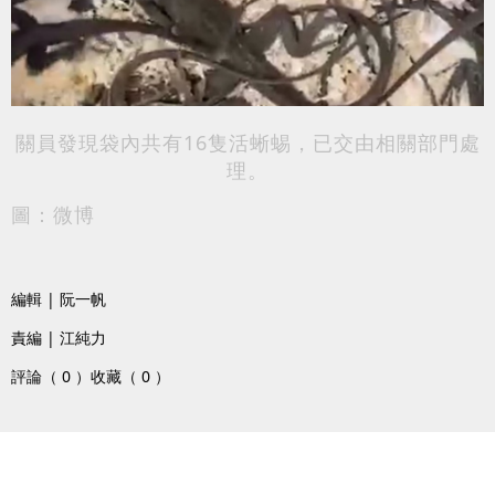
關員發現袋內共有16隻活蜥蜴，已交由相關部門處
理。
圖：微博
編輯 | 阮一帆
責編 | 江純力
評論（ 0 ）
收藏（ 0 ）