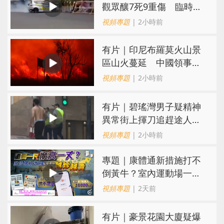
觀眾釀7死9重傷 臨時賽
道無防護隔離設施
視頻專題
| 2小時前
有片｜印尼布羅莫火山景
區山火蔓延 中國領事館
提醒公民暫勿前往
視頻專題
| 2小時前
有片｜碧瑤灣男子疑精神
異常街上揮刀追趕途人
一名保安倒地被刺傷
視頻專題
| 2小時前
專題｜康體通新措施打不
倒黃牛？室內運動場一場
難求越炒越貴
視頻專題
| 2天前
有片｜豪景花園大廈疑爆