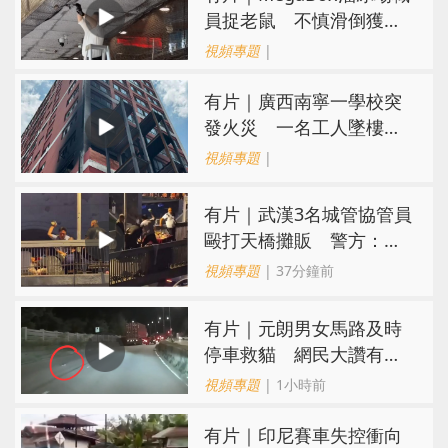
員捉老鼠 不慎滑倒獲網
民讚盡責
視頻專題
|
有片｜廣西南寧一學校突
發火災 一名工人墜樓已
被送醫
視頻專題
|
​有片｜武漢3名城管協管員
毆打天橋攤販 警方：涉
故意傷害已被刑拘
視頻專題
| 37分鐘前
有片｜元朗男女馬路及時
停車救貓 網民大讚有型
有愛心
視頻專題
| 1小時前
有片｜印尼賽車失控衝向