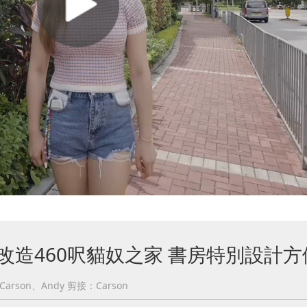
萬改造460呎貓奴之家 書房特別設計
arson、Andy
剪接：Carson