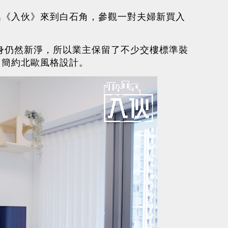
集《入伙》來到白石角，參觀一對夫婦新買入
本身仍然新淨，所以業主保留了不少交樓標準裝
了簡約北歐風格設計。