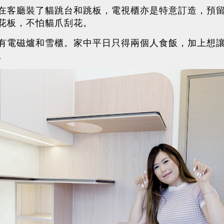
在客廳裝了貓跳台和跳板，電視櫃亦是特意訂造，預
花板，不怕貓爪刮花。
有電磁爐和雪櫃。家中平日只得兩個人食飯，加上想
。