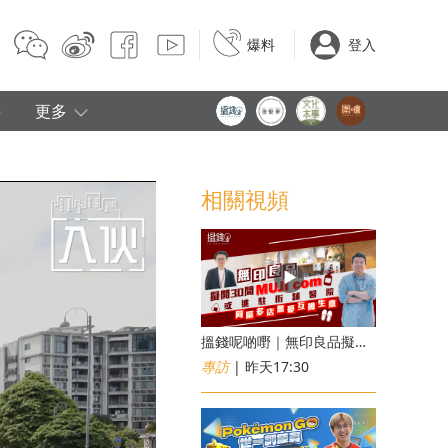
爆料
登入
e
更多
相關視頻
搵錢呢啲嘢｜無印良品擬開30間「MUJI com」 或進駐街舖醫院 同區多店無憂互搶生意
專訪
| 昨天17:30