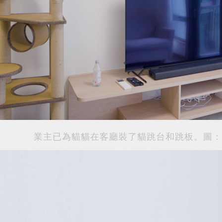
業主已為貓貓在客廳裝了貓跳台和跳板。圖：