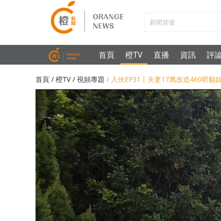
首頁
橙TV
直播
資訊
評
首頁
/
橙TV
/
視頻專題
/ 入伙EP31丨夫妻17萬改造460