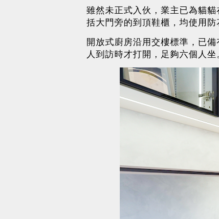
雖然未正式入伙，業主已為貓貓
括大門旁的到頂鞋櫃，均使用防
開放式廚房沿用交樓標準，已備
人到訪時才打開，足夠六個人坐