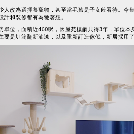
少人改為選擇養寵物，甚至當毛孩是子女般看待。今
設計和裝修都有為牠著想。
房單位，面積近460呎，因屋苑樓齡只得3年，單位
主要是圳筋翻新油漆，以及重新訂造傢俬，新居採用