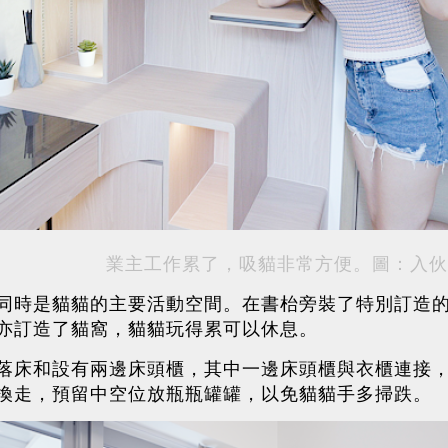
業主工作累了，吸貓非常方便。圖：入伙
同時是貓貓的主要活動空間。在書枱旁裝了特別訂造的
亦訂造了貓窩，貓貓玩得累可以休息。
落床和設有兩邊床頭櫃，其中一邊床頭櫃與衣櫃連接
換走，預留中空位放瓶瓶罐罐，以免貓貓手多掃跌。