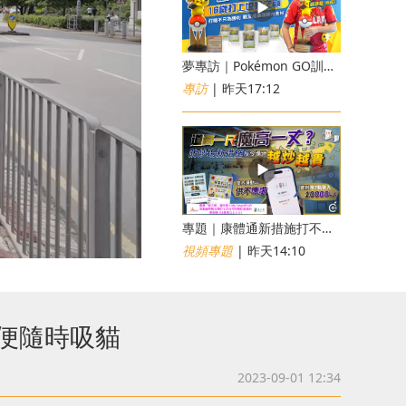
夢專訪｜Pokémon GO訓練員「蝦皮」16歲打上世界第一！戰友成最強後盾
專訪
| 昨天17:12
專題｜康體通新措施打不倒黃牛？室內運動場一場難求越炒越貴
視頻專題
| 昨天14:10
方便隨時吸貓
2023-09-01 12:34