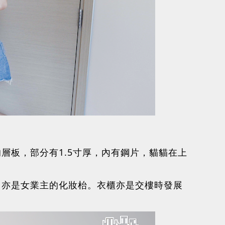
層板，部分有1.5寸厚，內有鋼片，貓貓在上
，亦是女業主的化妝枱。衣櫃亦是交樓時發展