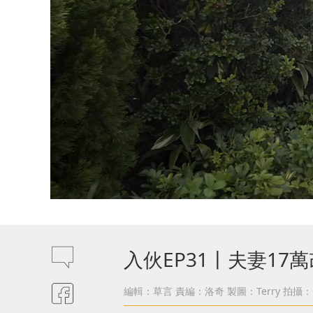
入伙EP31丨夫妻17
編輯：草言
責編：洛奇
製圖：Terry
拍攝：C