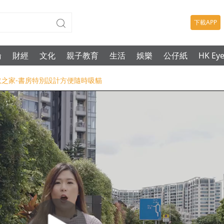
下載APP
論
財經
文化
親子教育
生活
娛樂
公仔紙
HK Ey
呎貓奴之家-書房特別設計方便隨時吸貓