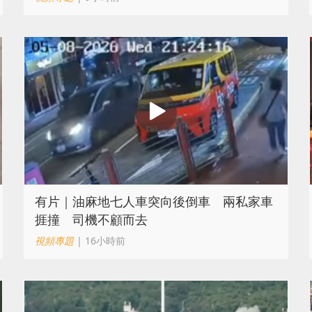
有片｜油麻地七人車突向後倒車 兩私家車
捱撞 司機不顧而去
視頻專題
| 16小時前