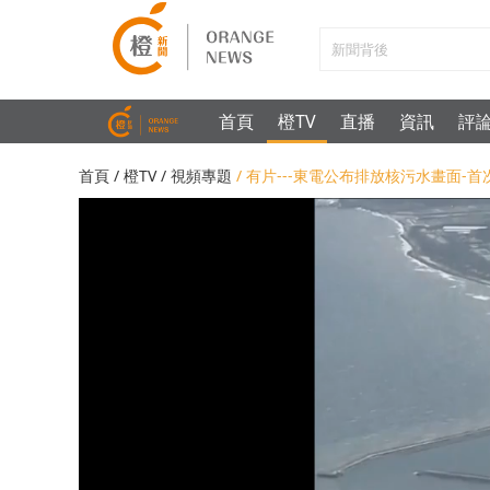
首頁
橙TV
直播
資訊
評
首頁
/
橙TV
/
視頻專題
/ 有片---東電公布排放核污水畫面