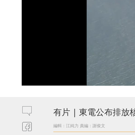
有片 | 東電公布排
編輯：江純力
責編：謝俊文