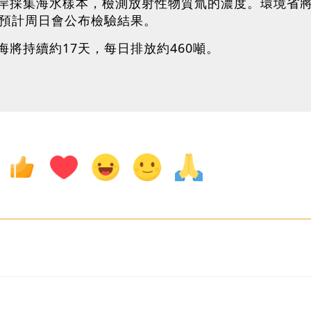
岸採集海水樣本，檢測放射性物質氚的濃度。環境省將
，預計周日會公布檢驗結果。
將持續約17天，每日排放約460噸。