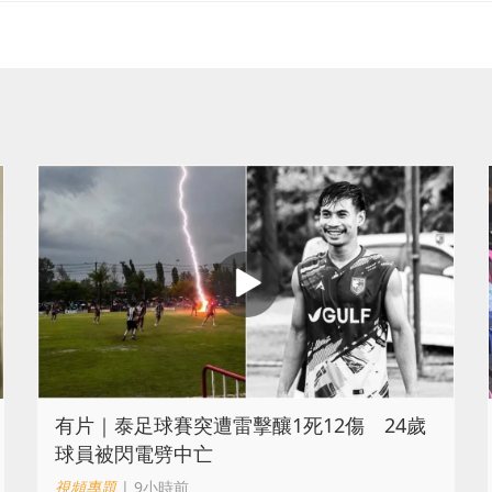
有片｜泰足球賽突遭雷擊釀1死12傷 24歲
球員被閃電劈中亡
視頻專題
| 9小時前