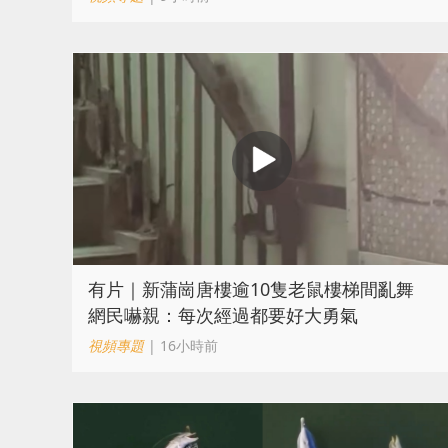
有片｜新蒲崗唐樓逾10隻老鼠樓梯間亂舞
網民嚇親：每次經過都要好大勇氣
視頻專題
| 16小時前