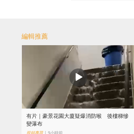
編輯推薦
有片｜豪景花園大廈疑爆消防喉 後樓梯慘
變瀑布
視頻專題
| 9小時前