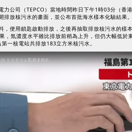
力公司（TEPCO）當地時間昨日下午1時03分（香
開排放核污水的畫面，並公布首批海水樣本化驗結果
料，便用鎖匙啟動排放，之後再抽取排放核污水的樣
結果，氚濃度水平雖比排放前稍為上升，但仍大幅低於
第一核電站共排放183立方米核污水。