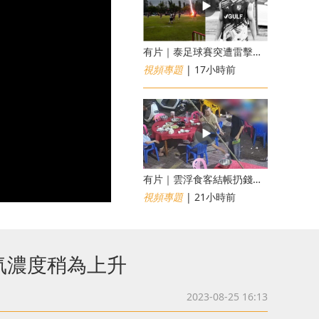
有片｜泰足球賽突遭雷擊釀1死12傷 24歲球員被閃電劈中亡
視頻專題
| 17小時前
​有片｜雲浮食客結帳扔錢落地施辱 店員找贖時還施彼身獲老闆肯定
視頻專題
| 21小時前
氚濃度稍為上升
2023-08-25 16:13