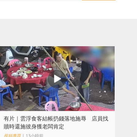
​有片｜雲浮食客結帳扔錢落地施辱 店員找
贖時還施彼身獲老闆肯定
視頻專題
| 13小時前