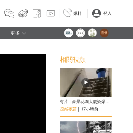
爆料
登入
e
更多
相關視頻
有片｜豪景花園大廈疑爆消防喉 後樓梯慘變瀑布
視頻專題
| 17小時前