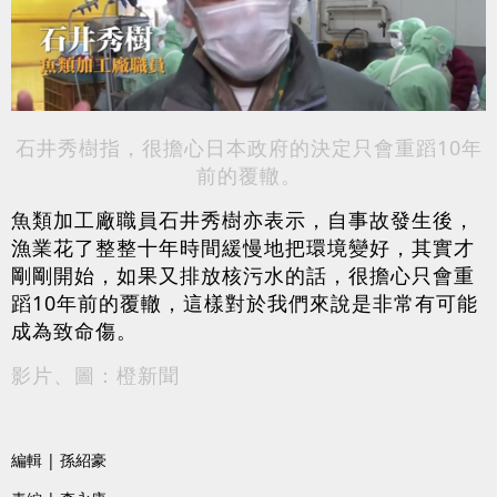
石井秀樹指，很擔心日本政府的決定只會重蹈10年
前的覆轍。
魚類加工廠職員石井秀樹亦表示，自事故發生後，
漁業花了整整十年時間緩慢地把環境變好，其實才
剛剛開始，如果又排放核污水的話，很擔心只會重
蹈10年前的覆轍，這樣對於我們來說是非常有可能
成為致命傷。
影片、圖：橙新聞
編輯 | 孫紹豪