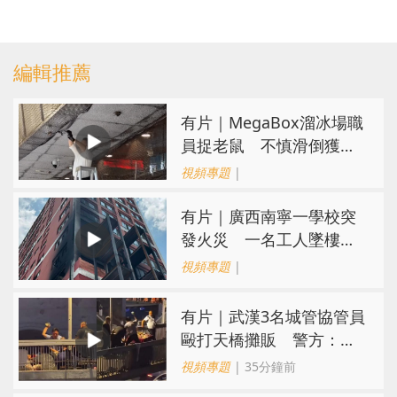
編輯推薦
有片｜MegaBox溜冰場職
員捉老鼠 不慎滑倒獲網
民讚盡責
視頻專題
|
有片｜廣西南寧一學校突
發火災 一名工人墜樓已
被送醫
視頻專題
|
​有片｜武漢3名城管協管員
毆打天橋攤販 警方：涉
故意傷害已被刑拘
視頻專題
| 35分鐘前