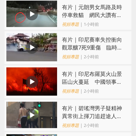
有片｜元朗男女馬路及時
停車救貓 網民大讚有型
有愛心
視頻專題
| 1小時前
有片｜印尼賽車失控衝向
觀眾釀7死9重傷 臨時賽
道無防護隔離設施
視頻專題
| 2小時前
有片｜印尼布羅莫火山景
區山火蔓延 中國領事館
提醒公民暫勿前往
視頻專題
| 2小時前
有片｜碧瑤灣男子疑精神
異常街上揮刀追趕途人
一名保安倒地被刺傷
視頻專題
| 2小時前