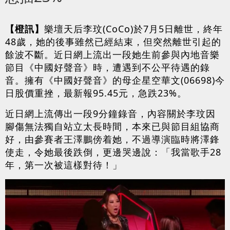
【橙訊】
樂壇天后李玟(CoCo)於7月5日離世，終年
48歲，她的後事雖然已經結束，但突然離世引起的
餘波不斷。近日網上流出一段她生前參與內地音樂
節目《中國好聲音》時，遭遇到不公平待遇的錄
音。擁有《中國好聲音》的母企星空華文(06698)今
日股價重挫，最新報95.45元，急跌23%。
近日網上流傳出一段9分鐘錄音，內容關於李玟因
腳傷無法獨自站立太長時間，本來已與節目組協商
好，由參賽者王澤鵬傍着她，不過導演臨時將澤鋒
使走，令她最後跌倒，更邊哭邊說：「我當歌手28
年，第一次被這樣對待！」