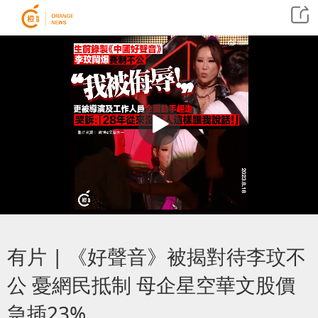
有片 | 《好聲音》被揭對待李玟不
公 憂網民抵制 母企星空華文股價
急插23%