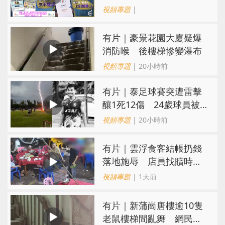
難求越炒越貴
視頻專題
|
有片｜豪景花園大廈疑爆
消防喉 後樓梯慘變瀑布
視頻專題
| 20小時前
有片｜泰足球賽突遭雷擊
釀1死12傷 24歲球員被
閃電劈中亡
視頻專題
| 20小時前
​有片｜雲浮食客結帳扔錢
落地施辱 店員找贖時還
施彼身獲老闆肯定
視頻專題
| 1天前
有片｜新蒲崗唐樓逾10隻
老鼠樓梯間亂舞 網民嚇