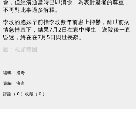
會，但經溝通當時已即消除，為表對逝者的尊重，
不再對此事過多解釋。
李玟的胞姊早前指李玟數年前患上抑鬱，離世前病
情急轉直下，結果7月2日在家中輕生，送院後一直
昏迷，終在在7月5日與世長辭。
圖：視頻截圖
編輯 | 洛奇
責編 | 洛奇
評論（ 0 ）
收藏（ 0 ）