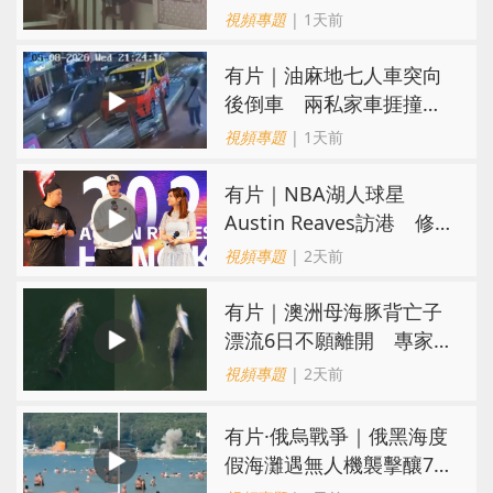
親：每次經過都要好大勇
視頻專題
| 1天前
氣
有片｜油麻地七人車突向
後倒車 兩私家車捱撞
司機不顧而去
視頻專題
| 1天前
有片｜NBA湖人球星
Austin Reaves訪港 修
頓與青少年交流球技
視頻專題
| 2天前
有片｜澳洲母海豚背亡子
漂流6日不願離開 專家：
極度悲傷下的哀悼行為
視頻專題
| 2天前
​有片·俄烏戰爭｜俄黑海度
假海灘遇無人機襲擊釀7死