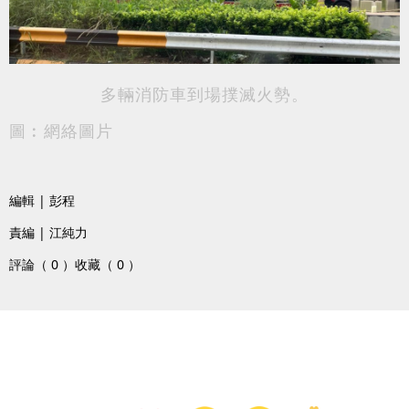
多輛消防車到場撲滅火勢。
圖︰網絡圖片
編輯 | 彭程
責編 | 江純力
評論（ 0 ）
收藏（ 0 ）