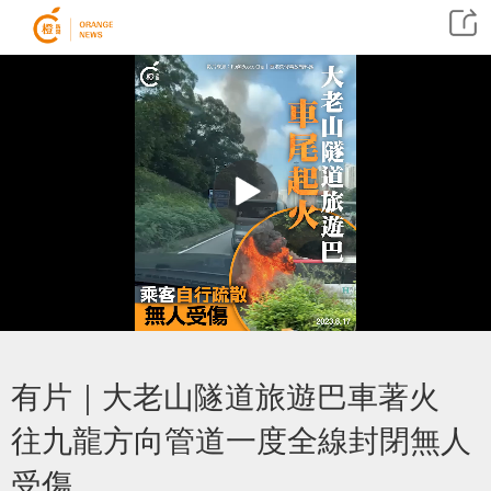
有片｜大老山隧道旅遊巴車著火
往九龍方向管道一度全線封閉無人
受傷