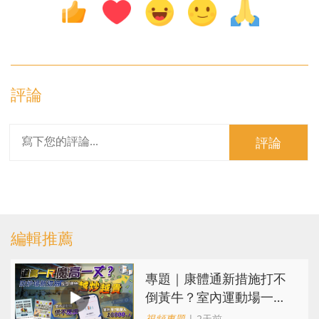
評論
評論
編輯推薦
專題｜康體通新措施打不
倒黃牛？室內運動場一場
難求越炒越貴
視頻專題
| 2天前