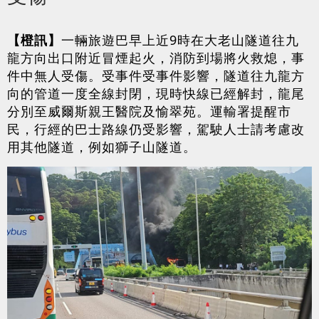
【橙訊】
一輛旅遊巴早上近9時在大老山隧道往九
龍方向出口附近冒煙起火，消防到場將火救熄，事
件中無人受傷。受事件受事件影響，隧道往九龍方
向的管道一度全線封閉，現時快線已經解封，龍尾
分別至威爾斯親王醫院及愉翠苑。運輸署提醒市
民，行經的巴士路線仍受影響，駕駛人士請考慮改
用其他隧道，例如獅子山隧道。