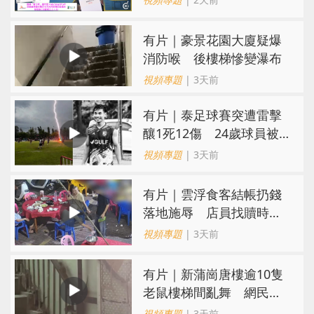
有片｜豪景花園大廈疑爆
消防喉 後樓梯慘變瀑布
視頻專題
| 3天前
有片｜泰足球賽突遭雷擊
釀1死12傷 24歲球員被
閃電劈中亡
視頻專題
| 3天前
​有片｜雲浮食客結帳扔錢
落地施辱 店員找贖時還
施彼身獲老闆肯定
視頻專題
| 3天前
有片｜新蒲崗唐樓逾10隻
老鼠樓梯間亂舞 網民嚇
親：每次經過都要好大勇
視頻專題
| 3天前