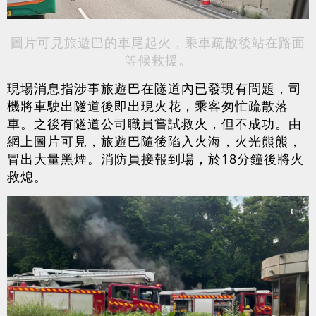
圖片可見旅遊巴的車尾起火，乘車疏散後站在路面
等候救援。
現場消息指涉事旅遊巴在隧道內已發現有問題，司
機將車駛出隧道後即出現火花，乘客匆忙疏散落
車。之後有隧道公司職員嘗試救火，但不成功。由
網上圖片可見，旅遊巴隨後陷入火海，火光熊熊，
冒出大量黑煙。消防員接報到場，於18分鐘後將火
救熄。