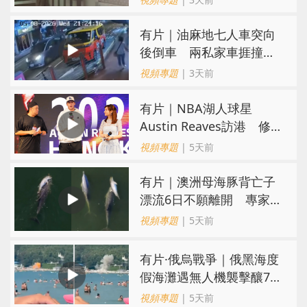
氣
有片｜油麻地七人車突向
後倒車 兩私家車捱撞
司機不顧而去
視頻專題
| 3天前
有片｜NBA湖人球星
Austin Reaves訪港 修
頓與青少年交流球技
視頻專題
| 5天前
有片｜澳洲母海豚背亡子
漂流6日不願離開 專家：
極度悲傷下的哀悼行為
視頻專題
| 5天前
​有片·俄烏戰爭｜俄黑海度
假海灘遇無人機襲擊釀7死
40傷 俄烏各執一詞
視頻專題
| 5天前