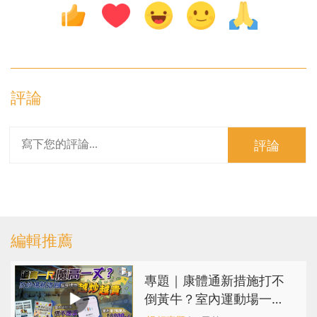
評論
評論
編輯推薦
專題｜康體通新措施打不
倒黃牛？室內運動場一場
難求越炒越貴