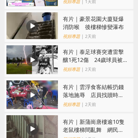
視頻專題
| 1天前
有片｜豪景花園大廈疑爆
消防喉 後樓梯慘變瀑布
視頻專題
| 2天前
有片｜泰足球賽突遭雷擊
釀1死12傷 24歲球員被
閃電劈中亡
視頻專題
| 2天前
​有片｜雲浮食客結帳扔錢
落地施辱 店員找贖時還
施彼身獲老闆肯定
視頻專題
| 2天前
有片｜新蒲崗唐樓逾10隻
老鼠樓梯間亂舞 網民嚇
親：每次經過都要好大勇