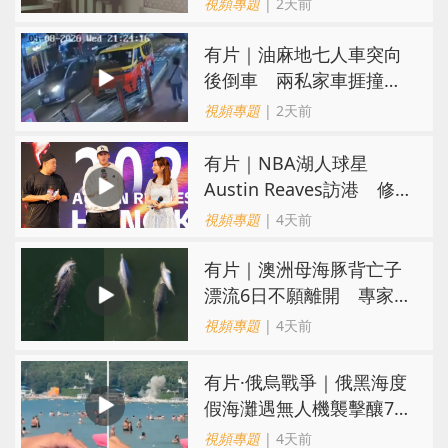
視頻專題
| 2天前
氣
有片｜油麻地七人車突向
後倒車 兩私家車捱撞
司機不顧而去
視頻專題
| 2天前
有片｜NBA湖人球星
Austin Reaves訪港 修
頓與青少年交流球技
視頻專題
| 4天前
有片｜澳洲母海豚背亡子
漂流6日不願離開 專家：
極度悲傷下的哀悼行為
視頻專題
| 4天前
​有片·俄烏戰爭｜俄黑海度
假海灘遇無人機襲擊釀7死
40傷 俄烏各執一詞
視頻專題
| 4天前