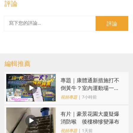
評論
評論
編輯推薦
專題｜康體通新措施打不
倒黃牛？室內運動場一場
難求越炒越貴
視頻專題
| 7小時前
有片｜豪景花園大廈疑爆
消防喉 後樓梯慘變瀑布
視頻專題
| 1天前