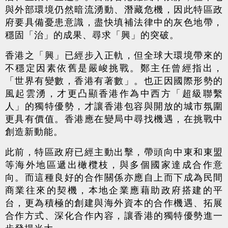
與外部環境仍然暗流湧動、潛藏危機，因此特區政
府要具備憂患意識，盡快填補法律中的灰色地帶，
穩固「治」的成果、尋求「興」的突破。
香港之「興」已經步入正軌，但全球大環境帶來的
不穩定因素依舊是嚴峻挑戰。鄭主任曾經指出，
「世界有變數，香港有著數」。也正因國際形勢的
風起雲湧，才更凸顯香港作為中西方「超級聯繫
人」的獨特優勢，才讓香港包容與開放的城市氛圍
更具有價值。香港應在變局中尋找機遇，在挑戰中
創造新動能。
此前，特區政府已經主動出擊，帶頭向中東和東盟
等海外地區遞出橄欖枝，與多個國家達成合作意
向。而這種良好的合作關係亦應自上而下成為民間
商業往來的契機，本地企業應藉助政府搭建的平
台，更為積極的創建與海外資本的合作機遇、拓展
合作方式、深化合作內容，讓香港的獨特優勢進一
步發揚光大。