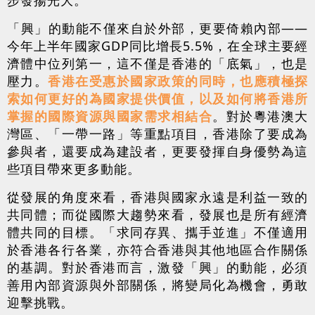
「興」的動能不僅來自於外部，更要倚賴內部——
今年上半年國家GDP同比增長5.5%，在全球主要經
濟體中位列第一，這不僅是香港的「底氣」，也是
壓力。
香港在受惠於國家政策的同時，也應積極探
索如何更好的為國家提供價值，以及如何將香港所
掌握的國際資源與國家需求相結合
。對於粵港澳大
灣區、「一帶一路」等重點項目，香港除了要成為
參與者，還要成為建設者，更要發揮自身優勢為這
些項目帶來更多動能。
從發展的角度來看，香港與國家永遠是利益一致的
共同體；而從國際大趨勢來看，發展也是所有經濟
體共同的目標。「求同存異、攜手並進」不僅適用
於香港各行各業，亦符合香港與其他地區合作關係
的基調。對於香港而言，激發「興」的動能，必須
善用內部資源與外部關係，將變局化為機會，勇敢
迎擊挑戰。