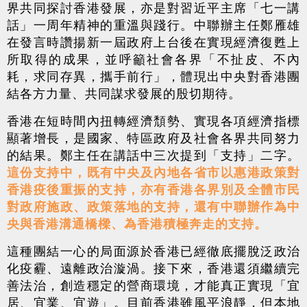
界共同探討香港發展，亦是對習近平主席「七一講
話」一周年精神的重溫與踐行。中聯辦主任鄭雁雄
在發言時讚揚新一屆政府上台後在實現經濟復甦上
所取得的成果，並呼籲社會各界「不扯皮、不內
耗，求同存異，攜手前行」，體現出中央對香港團
結各方力量、共同謀求發展的殷切期待。
香港在短時間內扭轉經濟頹勢、實現各項經濟指標
顯著增長，是國家、特區政府及社會各界共同努力
的結果。鄭主任在講話中三次提到「支持」二字。
這份支持中，既有中央及內地各省市以惠港政策對
香港疫後重振的支持，亦有香港各界別及全體市民
對政府施政、政策落地的支持，還有中聯辦作為中
央與香港溝通橋樑、為香港積極奔走的支持。
這種團結一心的局面源於香港已經徹底擺脫泛政治
化疫霾、遠離政治漩渦。接下來，香港還須繼續完
善法治，創造穩定的營商環境，才能真正實現「宜
居、宜業、宜遊」。目前香港雖風平浪靜，但本地