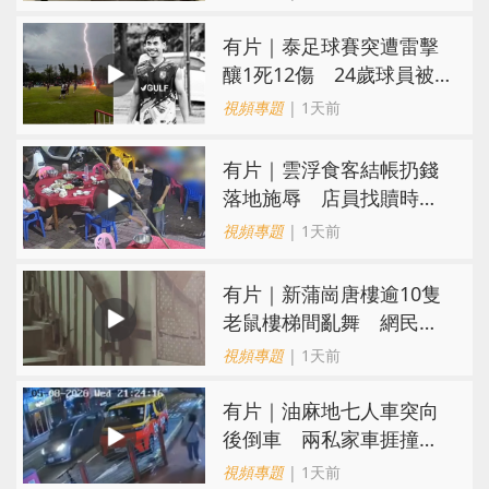
有片｜泰足球賽突遭雷擊
釀1死12傷 24歲球員被
閃電劈中亡
視頻專題
| 1天前
​有片｜雲浮食客結帳扔錢
落地施辱 店員找贖時還
施彼身獲老闆肯定
視頻專題
| 1天前
有片｜新蒲崗唐樓逾10隻
老鼠樓梯間亂舞 網民嚇
親：每次經過都要好大勇
視頻專題
| 1天前
氣
有片｜油麻地七人車突向
後倒車 兩私家車捱撞
司機不顧而去
視頻專題
| 1天前