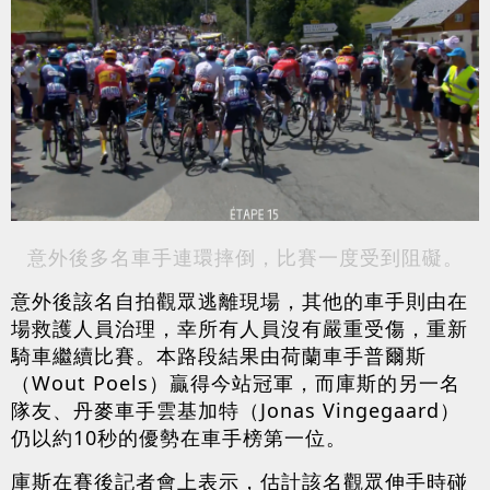
意外後多名車手連環摔倒，比賽一度受到阻礙。
意外後該名自拍觀眾逃離現場，其他的車手則由在
場救護人員治理，幸所有人員沒有嚴重受傷，重新
騎車繼續比賽。本路段結果由荷蘭車手普爾斯
（Wout Poels）贏得今站冠軍，而庫斯的另一名
隊友、丹麥車手雲基加特（Jonas Vingegaard）
仍以約10秒的優勢在車手榜第一位。
庫斯在賽後記者會上表示，估計該名觀眾伸手時碰