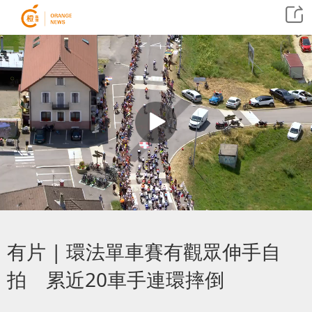
有片 | 環法單車賽有觀眾伸手自
拍 累近20車手連環摔倒