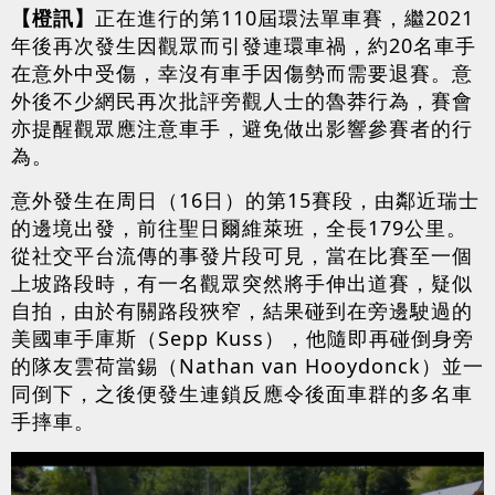
【橙訊】
正在進行的第110屆環法單車賽，繼2021
年後再次發生因觀眾而引發連環車禍，約20名車手
在意外中受傷，幸沒有車手因傷勢而需要退賽。意
外後不少網民再次批評旁觀人士的魯莽行為，賽會
亦提醒觀眾應注意車手，避免做出影響參賽者的行
為。
意外發生在周日（16日）的第15賽段，由鄰近瑞士
的邊境出發，前往聖日爾維萊班，全長179公里。
從社交平台流傳的事發片段可見，當在比賽至一個
上坡路段時，有一名觀眾突然將手伸出道賽，疑似
自拍，由於有關路段狹窄，結果碰到在旁邊駛過的
美國車手庫斯（Sepp Kuss），他隨即再碰倒身旁
的隊友雲荷當錫（Nathan van Hooydonck）並一
同倒下，之後便發生連鎖反應令後面車群的多名車
手摔車。