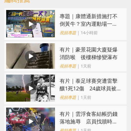
專題｜康體通新措施打不
倒黃牛？室內運動場一場
難求越炒越貴
視頻專題
| 14小時前
有片｜豪景花園大廈疑爆
消防喉 後樓梯慘變瀑布
視頻專題
| 1天前
有片｜泰足球賽突遭雷擊
釀1死12傷 24歲球員被
閃電劈中亡
視頻專題
| 1天前
​有片｜雲浮食客結帳扔錢
落地施辱 店員找贖時還
施彼身獲老闆肯定
視頻專題
| 1天前