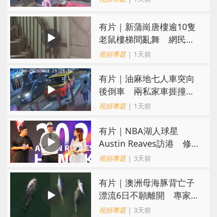
有片｜新蒲崗唐樓逾10隻
老鼠樓梯間亂舞 網民嚇
親：每次經過都要好大勇
視頻專題
| 1天前
氣
有片｜油麻地七人車突向
後倒車 兩私家車捱撞
司機不顧而去
視頻專題
| 1天前
有片｜NBA湖人球星
Austin Reaves訪港 修
頓與青少年交流球技
視頻專題
| 3天前
有片｜澳洲母海豚背亡子
漂流6日不願離開 專家：
極度悲傷下的哀悼行為
視頻專題
| 3天前