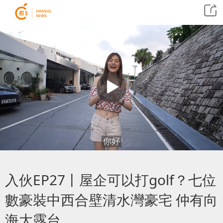
入伙EP27丨屋企可以打golf？七位
數豪裝中西合壁清水灣豪宅 仲有向
海大露台