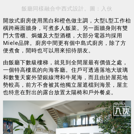
飯廳同樣融合中西式設計。圖：入伙
開放式廚房使用黑白和橙色做主調，大型L型工作枱
橫跨兩面牆身，可煮多人飯菜。另一面牆身則有雙
門大雪櫃、焗爐及大型酒櫃，大部分電器均採用
Miele品牌。廚房中間更有個中島式廚房，除了方
便煮食，閒時也可以用來招待朋友。
由飯廳下數級樓梯，就見到全間屋最有價值之處，
一個特高樓底的向海客廳。住戶可透過落地大玻璃
和數隻天窗外望銀線灣和牛尾海，而且由於屋苑地
勢較高，前方不會被其他獨立屋遮檔到海景，屋主
也特意在對出的露台放置太陽椅和戶外餐桌。