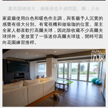
書房面積很大，做睡房也不成問題。圖：入伙
家庭廳使用白色和暖色作主調，與客廳予人沉實的
感覺有很大分別。有電視機和做瑜珈的位置。屋主
全家人都喜歡打高爾夫球，因此除收藏不少高爾夫
球捍外，更放置了一張迷你高爾夫球毯，閒時可面
向花園練習推桿。