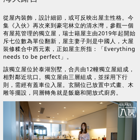
從屋內裝飾，設計細節，或可反映出屋主性格。今
集《入伙》再次來到豪宅林立的清水灣，參觀一個
有屋苑管理的獨立屋，瑞士籍屋主由2019年起開始
斥七位數為單位翻新，屋主妻子則是中國人，大屋
裝修糅合中西元素，正如屋主所指：「Everything
needs to be perfect」。
該獨立屋位於泰湖別墅，合共由12幢獨立屋組成，
相對鄰近坑口。獨立屋由三層組成，並採用下行
則，需經有蓋車位入屋。玄關位已放置中式畫、木
雕等擺設，同層轉角就是飯廳和開放式廚房。