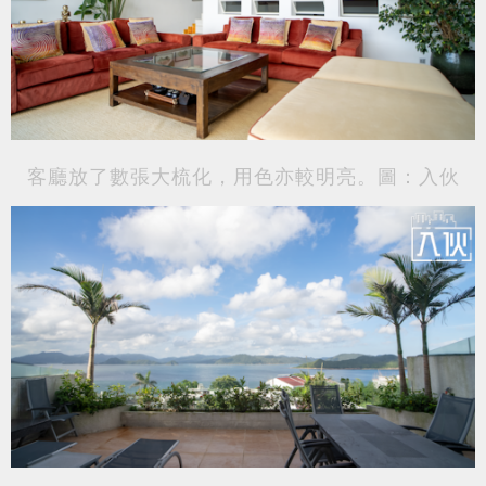
客廳放了數張大梳化，用色亦較明亮。圖：入伙