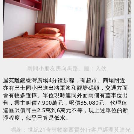
兩間小朋友房向馬路。圖：入伙
屋苑離銀線灣廣場4分鐘步程，有超市。商場附近
亦有巴士同小巴進出將軍澳和觀塘碼頭，交通方面
會有較多選擇。單位現時連同外面兩個有蓋車位出
售，業主叫價7,900萬元，呎價35,080元。代理稱
這區呎價可由2.5萬到6萬元不等，現上述單位的新
淨程度，似乎已算是低水。
鳴謝：世紀21奇豐物業西貢分行客戶經理莫達光