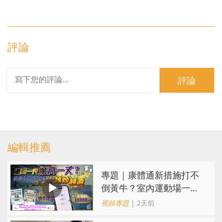
評論
評論
編輯推薦
專題｜康體通新措施打不
倒黃牛？室內運動場一場
難求越炒越貴
視頻專題
| 2天前