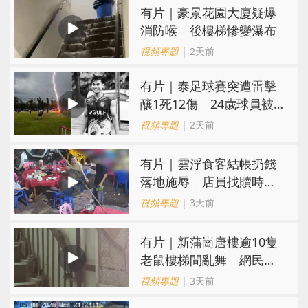
有片｜豪景花園大廈疑爆
消防喉 後樓梯慘變瀑布
視頻專題
| 2天前
有片｜泰足球賽突遭雷擊
釀1死12傷 24歲球員被
閃電劈中亡
視頻專題
| 2天前
​有片｜雲浮食客結帳扔錢
落地施辱 店員找贖時還
施彼身獲老闆肯定
視頻專題
| 3天前
有片｜新蒲崗唐樓逾10隻
老鼠樓梯間亂舞 網民嚇
親：每次經過都要好大勇
視頻專題
| 3天前
氣