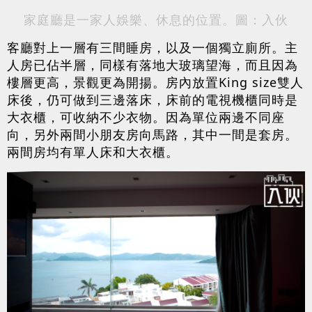
家庭廳是一家人娛樂、休息的位置。圖：入伙
客廳對上一層有三間睡房，以及一個獨立廁所。主
人房已佔半層，同樣有落地大玻璃望海，而且因為
樓層更高，景觀更為開揚。房內放置King size雙人
床後，仍可做到三邊落床，床前的電視機櫃同時是
大衣櫃，可收納不少衣物。因為單位兩邊不同座
向，另外兩間小朋友房向馬路，其中一間是套房。
兩間房均有單人床和大衣櫃。