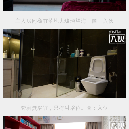
主人房同樣有落地大玻璃望海。圖：入伙
套廁無浴缸，只得淋浴位。圖：入伙