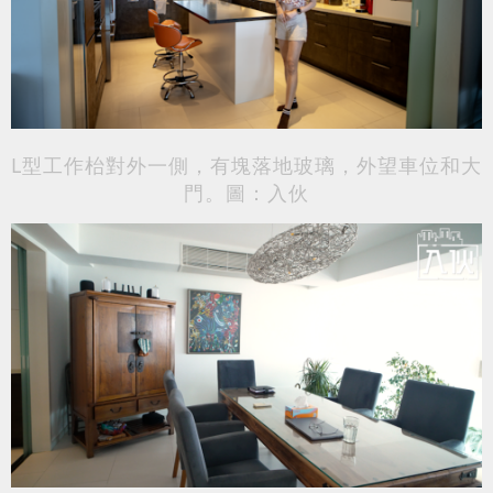
L型工作枱對外一側，有塊落地玻璃，外望車位和大
門。圖：入伙