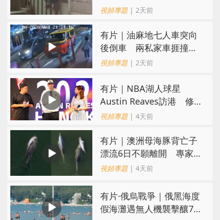
親：每次經過都要好大勇
視頻專題
| 2天前
氣
有片｜油麻地七人車突向
後倒車 兩私家車捱撞
司機不顧而去
視頻專題
| 2天前
有片｜NBA湖人球星
Austin Reaves訪港 修
頓與青少年交流球技
視頻專題
| 4天前
有片｜澳洲母海豚背亡子
漂流6日不願離開 專家：
極度悲傷下的哀悼行為
視頻專題
| 4天前
​有片·俄烏戰爭｜俄黑海度
假海灘遇無人機襲擊釀7死