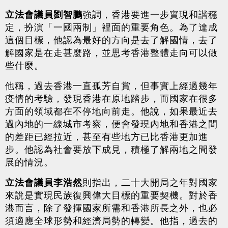
立法會議員劉智鵬
強調，香港要進一步實現和諧穩
定，扮演「一國兩制」裡面的重要角色。為了達成
這個目標，他認為最好的方向是去了解國情，去了
解國家是在走甚麼路，並思考香港整體走向可以做
些什麼。
他稱，過去香港一直孤芳自賞，但事實上經過幾年
疫情的考驗，發現香港在原地踏步，而國家在很多
方面的領域都在不停地向前走。他說，如果最近去
過內地的一線城市考察，便會發現內地和香港之間
的差距已經拉近，甚至有些地方已比香港更加進
步。他認為社會要放下成見，積極了解兩地之間發
展的情況。
立法會議員李浩然
則指出，二十大開局之年對國家
來說是實現民族復興偉大目標的重要契機。對於香
港而言，除了發揮國家所需和香港所長之外，也必
須適應全球形勢和經濟局勢的轉變。他指，過去的