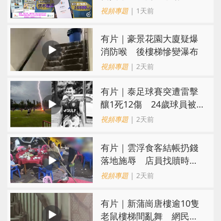
難求越炒越貴
視頻專題
| 1天前
有片｜豪景花園大廈疑爆
消防喉 後樓梯慘變瀑布
視頻專題
| 2天前
有片｜泰足球賽突遭雷擊
釀1死12傷 24歲球員被
閃電劈中亡
視頻專題
| 2天前
​有片｜雲浮食客結帳扔錢
落地施辱 店員找贖時還
施彼身獲老闆肯定
視頻專題
| 2天前
有片｜新蒲崗唐樓逾10隻
老鼠樓梯間亂舞 網民嚇