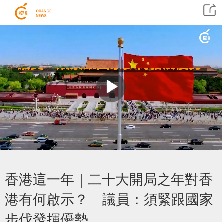
香港這一年｜二十大開局之年對香
港有何啟示？ 議員：須緊跟國家
步伐發揮優勢